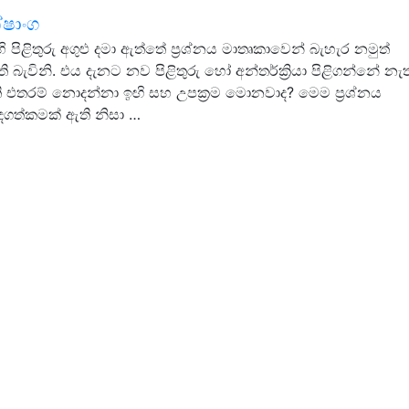
ේෂාංග
ි පිළිතුරු අගුළු දමා ඇත්තේ ප්‍රශ්නය මාතෘකාවෙන් බැහැර නමුත්
ි බැවිනි. එය දැනට නව පිළිතුරු හෝ අන්තර්ක්‍රියා පිළිගන්නේ නැ
ති එතරම් නොදන්නා ඉඟි සහ උපක්‍රම මොනවාද? මෙම ප්‍රශ්නය
ගත්කමක් ඇති නිසා …