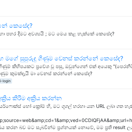
්නේ කෙසේද?
හා පහර දීමට අවශ්‍යයි ; මට මෙය කළ හැක්කේ කෙසේද?
මඟ මගේ සුපුරුදු ගිණුම වෙනස් කරන්නේ කෙසේද?
ගිණුම් කිහිපයකට ප්‍රවේශ වූ පසු, ඔවුන්ගෙන් එක් අයෙකු "(පෙරනිම
ණුම කුමක්දැයි මා වෙනස් කරන්නේ කෙසේද?
i-login
අක්‍රිය කිරීම අක්‍රිය කරන්න
ලදී, ෆයර්ෆොක්ස් හෝ ක්‍රෝම් හි, මට ගූගල් හරහා යන URL ලබා 
mp;source=web&amp;cd=1&amp;ved=0CDIQFjAA&amp;url=
ණය කරන බව මට සැබවින්ම ප්‍රශ්නයක් නොවේ, මම ප්‍රති result 