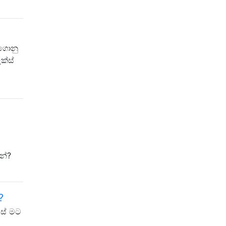
ිගොනු
ක්ස්
නේ?
?
ස් මට