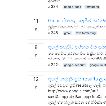
අවශ්‍යය.
334
google-docs
formatting
Gmail හි පෙළ කැපීම කරන
11
මූලික වශයෙන් මට යම් පෙළක් හර
246
gmail
text-formatting
ගූගල් බහුවිධ පුරනය වීම ස
8
මම බහුවිධ පුරනය වීම සක්‍රීය කර, 
පවසන බව මට පෙනේ. පෙරනිමි ගි
222
google-account
google-mult
ගූගල් සෙවුම් ප්‍රති results ල 
12
ගූගල් සෙවුම් ප්‍රති results ල ව
http://www.google.com/url?
sa=t&amp;rct=j&amp;q=foo&a
ගූගල් මම ක්ලික් කරන දේ නිරීක්ෂ