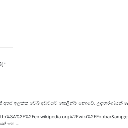
ි)"
ගත හැකි අතර ඉලක්ක වෙබ් අඩවියට කෙලින්ම නොවේ. උදාහරණයක් ලෙස
http%3A%2F%2Fen.wikipedia.org%2Fwiki%2FFoobar&amp
ලයක් මත …