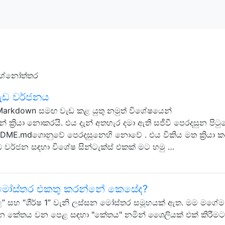
‍රශ්නෝත්තර
ැඩ වර්ජනය
 Markdown සමඟ වැඩ කළ යුතු නමුත් විශේෂයෙන්
න් ක්‍රියා නොකරයි. එය දැන් අතහැර දමා ඇති සජීවී පෙරදසුන පිටු
ADME.mdගොනුවේ පෙරදසුනෙහි නොවේ . එය විකිය මත ක්‍රියා කර
 වැඩ වර්ජන සඳහා විශේෂ සින්ටැක්ස් එකක් මට හමු …
නව මෝස්තර එකතු කරන්නේ කෙසේද?
පෙළ” සහ “ශීර්ෂ 1” වැනි ලස්සන මෝස්තර සමූහයක් ඇත. මම මගේම 
න කේතය වන පෙළ සඳහා "කේතය" නමින් ශෛලියක් එක් කිරීම