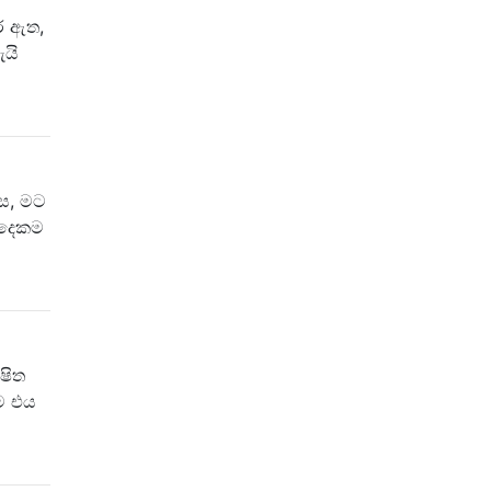
ර ඇත,
යි
ස, මට
 දෙකම
ෂිත
ම එය