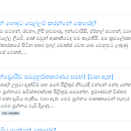
වුන් හොඳට සෙල්ලම් කරන්නේ කෙසේද?
 සටහන්, රචනා, ලිපි හුවමාරු, ඉන්වොයිසි, ජර්නල් සටහන්, ව්‍ය
සියල්ල ලියමි. මාක් ඩවුන් ආකෘතියටද මම කැමතියි. මම ක්‍රමලේඛ
කාරකයේ සිටින අතර ගූගල් ඩොක්ස් වෙත යාම වෙනුවට ලකුණු
ෙසේ වෙතත්, …
ඇන්ඩ්‍රොයිඩ් සමමුහුර්තකරණය සමඟ) [වසා ඇත]
්‍යද? උපුටා දැක්වීම් සහ ඔබේ පිළිතුර නිවැරදි වන්නේ මන්ද යන්
ම ප්‍රශ්නයට සවිස්තරාත්මක පිළිතුරු සපයන්න. ප්‍රමාණවත් විස්තර
මකා දැමිය හැකිය. වසා ඇත. මෙම ප්‍රශ්නය මාතෘකාවෙන් බැහැර 
මෙම ප්‍රශ්නය වැඩි දියුණු …
rss-reader
දැමිය හැක්කේ කෙසේද?