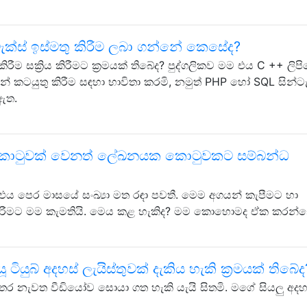
ටැක්ස් ඉස්මතු කිරීම ලබා ගන්නේ කෙසේද?
 කිරීම සක්‍රිය කිරීමට ක්‍රමයක් තිබේද? පුද්ගලිකව මම එය C ++ ලිප
ටයුතු කිරීම සඳහා භාවිතා කරමි, නමුත් PHP හෝ SQL සින්ටැ
 ඇත.
ති කොටුවක් වෙනත් ලේඛනයක කොටුවකට සම්බන්ධ
 එය පෙර මාසයේ සංඛ්‍යා මත රඳා පවතී. මෙම අගයන් කැපීමට හා
ීමට මම කැමතියි. මෙය කළ හැකිද? මම කොහොමද ඒක කරන්
ියුබ් අදහස් ලැයිස්තුවක් දැකිය හැකි ක්‍රමයක් තිබේද
 නැවත වීඩියෝව සොයා ගත හැකි යැයි සිතමි. මගේ සියලු අදහ