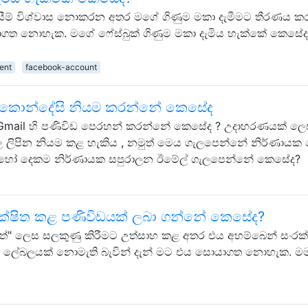
ැකසීම් විශ්වාස නොකරන අතර මගේ ගිණුම මකා දැමීමට තීරණය ක
ාගත නොහැක. මගේ ෆේස්බුක් ගිණුම මකා දැමිය හැක්කේ කෙසේදැ
ent
facebook-account
 කොන්දේසි නියම කරන්නේ කෙසේද
 Gmail හි පණිවිඩ පෙරහන් කරන්නේ කෙසේද ? උදාහරණයක් ලෙ
රවල ලිපින නියම කළ හැකිය , නමුත් මෙය ගැලපෙන්නේ නිර්ණායක
් හෝ දෙකම නිර්ණායක සපුරාලන ඊමේල් ගැලපෙන්නේ කෙසේද?
ංරක්ෂිත කළ පණිවිඩයක් ලබා ගන්නේ කෙසේද?
වැදගත්" ලෙස සලකුණු කිරීමට උත්සාහ කළ අතර එය අහම්බෙන් සංරක්
" ලේබලයක් නොමැති බැවින් දැන් මට එය සොයාගත නොහැක. ම