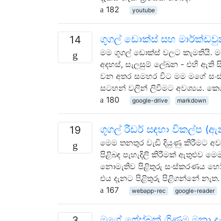
182
youtube
ගූගල් ඩොක්ස් සහ මාර්ක්ඩ
14
මම ගූගල් ඩොක්ස් වලට කැමතියි. මම
අදහස්, සැලසුම් ලේඛන - එහි ඇති 
වන අතර සමහර විට මම මගේ සංස්
සටහන් වලින් ලිවීමට අවශ්‍යය. ක
180
google-drive
markdown
ගූගල් රීඩර් සඳහා විකල්ප (
19
මෙම තනතුර වැඩි දියුණු කිරීමට අවශ
පිළිබඳ පැහැදිලි කිරීමක් ඇතුළුව මෙ
නොමැතිව පිළිතුරු සංස්කරණය හෝ 
එය දැනට පිළිතුරු පිළිගන්නේ නැත. 
167
webapp-rec
google-reader
මගේ ෆේස්බුක් ගිණුම මකා 
3