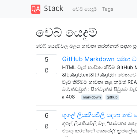
වෙබ් යෙදුම්
Tags
වෙබ් යෙදුම්
වෙබ් යෙදුම්වල බලය භාවිතා කරන්නන් සඳහා ප්
GitHub Markdown සමඟ ව
5
HTML ටැග් භාවිතා කිරීම GitHub
&lt;s&gt;text&lt;/s&gt;මා වෙනුවෙ
වැඩ කිරීමට භාවිතා කළ නමුත් RE
මාර්ක්ඩවුන් : සින්ටැක්ස් පිටුවේ
408
markdown
github
ගූගල් ලියකියවිලි සඳහා 
6
ගූගල් ලියකියවිලි වල “සාමාන්‍ය 
එකතු කරන්නේ කෙසේද? ක්‍රමලේඛ