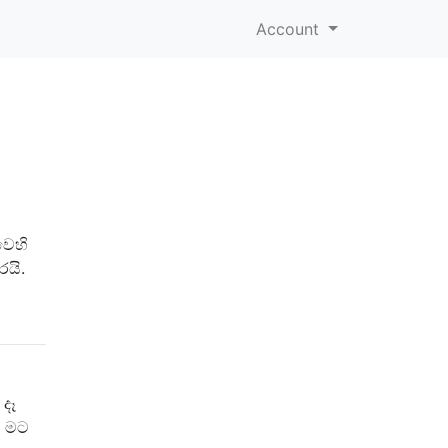
Account
වෙහි
යි.
දෑ
ට මට