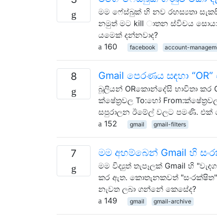
මම ෆේස්බුක් හි නව රහස්‍යතා ස
නමුත් මට kill ාතන ස්විචය සොය
යමෙක් දන්නවාද?
160
facebook
account-managem
Gmail පෙරණය සඳහා “OR”
8
බූලියන් ORකොන්දේසි භාවිතා කර
ක්ෂේත්‍රවල To:හෝ From:ක්ෂේත්‍
සපුරාලන ඊමේල් වලට පමණි. එක
152
gmail
gmail-filters
මම අහම්බෙන් Gmail හි ස
7
මම විද්‍යුත් තැපෑලක් Gmail හි "
කර ඇත. කොතැනකවත් "සංරක්ෂිත
නැවත ලබා ගන්නේ කෙසේද?
149
gmail
gmail-archive