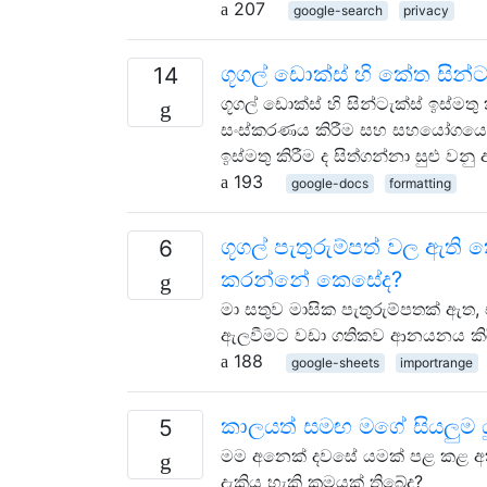
207
google-search
privacy
ගූගල් ඩොක්ස් හි කේත සින්
14
ගූගල් ඩොක්ස් හි සින්ටැක්ස් ඉස්මතු
සංස්කරණය කිරීම සහ සහයෝගයෙන් ක
ඉස්මතු කිරීම ද සිත්ගන්නා සුළු වනු
193
google-docs
formatting
ගූගල් පැතුරුම්පත් වල ඇ
6
කරන්නේ කෙසේද?
මා සතුව මාසික පැතුරුම්පතක් ඇත,
ඇලවීමට වඩා ගතිකව ආනයනය කිර
188
google-sheets
importrange
කාලයත් සමඟ මගේ සියලුම යූ ට
5
මම අනෙක් දවසේ යමක් පළ කළ අතර
දැකිය හැකි ක්‍රමයක් තිබේද?