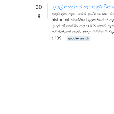
ගූගල් සෙවුමේ සැඟවුණු විශ
30
අගුළු දමා ඇත. මෙම ප්‍රශ්නය සහ එහ
historical තිහාසික වැදගත්කමක් ඇත
ගූගල් හි සෙවීම සඳහා ඔබ සතුව ඇ
පවතින්නේ එයට ඉහළ මට්ටමේ වැද
139
google-search