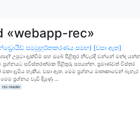
d «webapp-rec»
ඇන්ඩ්‍රොයිඩ් සමමුහුර්තකරණය සමඟ) [වසා ඇත]
්‍යද? උපුටා දැක්වීම් සහ ඔබේ පිළිතුර නිවැරදි වන්නේ මන්ද යන්
ම ප්‍රශ්නයට සවිස්තරාත්මක පිළිතුරු සපයන්න. ප්‍රමාණවත් විස්තර
මකා දැමිය හැකිය. වසා ඇත. මෙම ප්‍රශ්නය මාතෘකාවෙන් බැහැර 
මෙම ප්‍රශ්නය වැඩි දියුණු …
rss-reader