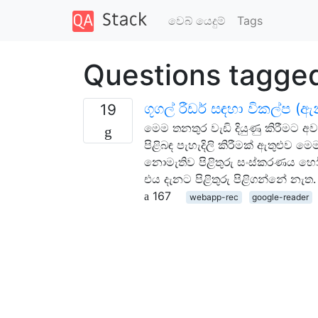
වෙබ් යෙදුම්
Tags
Questions tagge
ගූගල් රීඩර් සඳහා විකල්ප (
19
මෙම තනතුර වැඩි දියුණු කිරීමට අවශ
පිළිබඳ පැහැදිලි කිරීමක් ඇතුළුව මෙ
නොමැතිව පිළිතුරු සංස්කරණය හෝ 
එය දැනට පිළිතුරු පිළිගන්නේ නැත. 
167
webapp-rec
google-reader