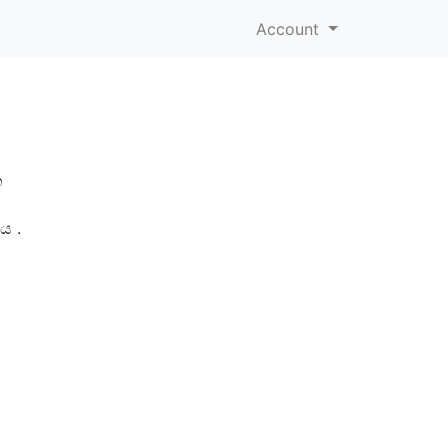
Account
න
ය .