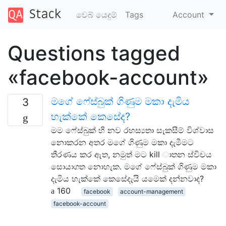
වෙබ් යෙදුම්
Tags
Account
Questions tagged
«facebook-account»
මගේ ෆේස්බුක් ගිණුම මකා දැමිය
3
හැක්කේ කෙසේද?
මම ෆේස්බුක් හි නව රහස්‍යතා සැකසීම් විශ්වාස
නොකරන අතර මගේ ගිණුම මකා දැමීමට
තීරණය කර ඇත, නමුත් මට kill ාතන ස්විචය
සොයාගත නොහැක. මගේ ෆේස්බුක් ගිණුම මකා
දැමිය හැක්කේ කෙසේදැයි යමෙක් දන්නවාද?
160
facebook
account-management
facebook-account