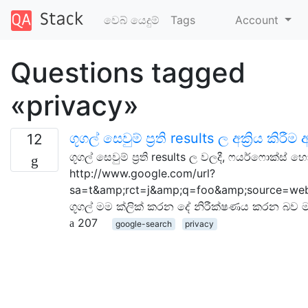
වෙබ් යෙදුම්
Tags
Account
Questions tagged
«privacy»
ගූගල් සෙවුම් ප්‍රති results ල අක්‍රිය කිරීම
12
ගූගල් සෙවුම් ප්‍රති results ල වලදී, ෆයර්ෆොක
http://www.google.com/url?
sa=t&amp;rct=j&amp;q=foo&amp;source=w
ගූගල් මම ක්ලික් කරන දේ නිරීක්ෂණය කරන බව මට 
207
google-search
privacy