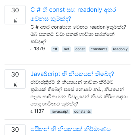
C # හි const සහ readonly අතර
30
වෙනස කුමක්ද?
C # අතර constසහ වෙනස readonlyකුමක්ද?
ඔබ එකකට වඩා එකක් භාවිතා කරන්නේ
කවදාද?
1379
c#
.net
const
constants
readonly
JavaScript හි නියතයන් තිබේද?
30
ජාවාස්ක්‍රිප්ට් හි නියතයන් භාවිතා කිරීමට
ක්‍රමයක් තිබේද? එසේ නොවේ නම්, නියතයන්
ලෙස භාවිතා වන විචල්‍යයන් නියම කිරීම සඳහා
පොදු භාවිතාව කුමක්ද?
1137
javascript
constants
පයිතන් හි නියතයක් නිර්මාණය
30