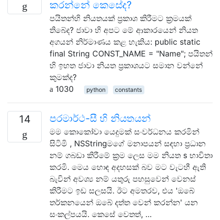
කරන්නේ කෙසේද?
පයිතන්හි නියතයක් ප්‍රකාශ කිරීමට ක්‍රමයක්
තිබේද? ජාවා හි අපට මේ ආකාරයෙන් නියත
අගයන් නිර්මාණය කළ හැකිය: public static
final String CONST_NAME = "Name"; පයිතන්
හි ඉහත ජාවා නියත ප්‍රකාශයට සමාන වන්නේ
කුමක්ද?
1030
python
constants
පරමාර්ථ-සී හි නියතයන්
14
මම කොකෝවා යෙදුමක් සංවර්ධනය කරමින්
සිටිමි , NSStringමගේ මනාපයන් සඳහා ප්‍රධාන
නම් ගබඩා කිරීමේ ක්‍රම ලෙස මම නියත s භාවිතා
කරමි. මෙය හොඳ අදහසක් බව මට වැටහී ඇති
බැවින් අවශ්‍ය නම් යතුරු පහසුවෙන් වෙනස්
කිරීමට ඉඩ සලසයි. ඊට අමතරව, එය 'ඔබේ
තර්කනයෙන් ඔබේ දත්ත වෙන් කරන්න' යන
සංකල්පයයි. කෙසේ වෙතත්, …