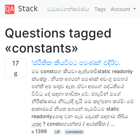
වැඩසටහන්කරණය
Tags
Account
Questions tagged
«constants»
'ස්ථිතික කියවීමට පමණක්' එදිරිව.
17
මම constසහ කියවා ඇත්තෙමිstatic readonly
ක්ෂේත්‍ර . නියත අගයන් පමණක් අඩංගු සමහර
පන්ති අප සතුව ඇත. ඒවා අපගේ පද්ධතියේ
විවිධ දේ සඳහා භාවිතා වේ. එබැවින් මගේ
නිරීක්ෂණය නිවැරදි දැයි මම කල්පනා කරමි: මේ
ආකාරයේ නියත අගයන් සැමවිටම static
readonlyපොදු වන සෑම දෙයක් සඳහාම තිබිය
යුතුද ? constඅභ්‍යන්තර / ආරක්ෂිත / …
1399
c#
constants