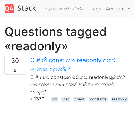
වැඩසටහන්කරණය
Tags
Account
Questions tagged
«readonly»
C # හි const සහ readonly අතර
30
වෙනස කුමක්ද?
C # අතර constසහ වෙනස readonlyකුමක්ද?
ඔබ එකකට වඩා එකක් භාවිතා කරන්නේ
කවදාද?
1379
c#
.net
const
constants
readonly