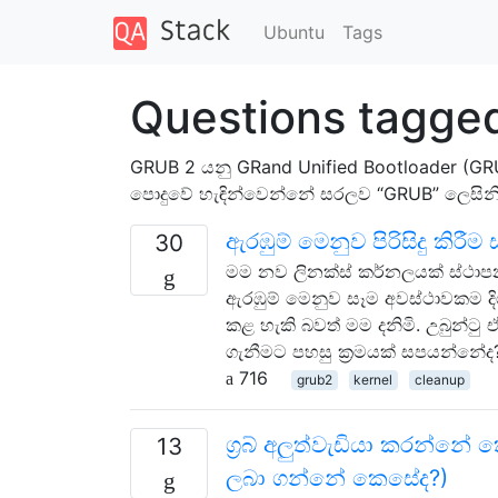
Ubuntu
Tags
Questions tagge
GRUB 2 යනු GRand Unified Bootloader (GRU
පොදුවේ හැඳින්වෙන්නේ සරලව “GRUB” ලෙසිනි
ඇරඹුම් මෙනුව පිරිසිදු කි
30
මම නව ලිනක්ස් කර්නලයක් ස්ථාප
ඇරඹුම් මෙනුව සෑම අවස්ථාවකම දිග
කළ හැකි බවත් මම දනිමි. උබුන්ටු 
ගැනීමට පහසු ක්‍රමයක් සපයන්නේද
716
grub2
kernel
cleanup
ග්‍රබ් අලුත්වැඩියා කරන්නේ
13
ලබා ගන්නේ කෙසේද?)