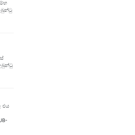
ම්භ
බුන්ටු
ස්
බුන්ටු
ල එය
RUB-