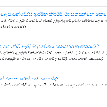
 ලෙස වින්ඩෝස් ආරම්භ කිරීමට මා සකසන්නේ කෙස
 මගේ ද්විත්ව බූට් එකේ වින්ඩෝස් උබුන්ටු වෙනුවට සම්මත ලෙස 
කසන්නේ කෙසේද?
ub පෙරනිමි ඇරඹුම් ප්‍රවේශය සකසන්නේ කෙසේද?
ම ද්විත්ව ඇරඹුම් වින්ඩෝස් (7/8) සහ උබුන්ටු (12.04 හෝ ඊට වැ
ෙහෙයුම් පද්ධතිය (ආරම්භක වේලාවේදී) සකසන්නේ කෙසේද?
ියක් එකතු කරන්නේ කෙසේද?
ිතිය එක් කිරීමට අවශ්‍යයි . පරීක්‍ෂණය සඳහා එක් වරක් මෙය 