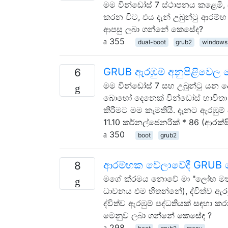
මම වින්ඩෝස් 7 ස්ථාපනය කළෙමි
කරන විට, එය දැන් උබුන්ටු ආරම්භ
ආපසු ලබා ගන්නේ කෙසේද?
355
dual-boot
grub2
windows
GRUB ඇරඹුම් අනුපිළිවෙ
6
මම වින්ඩෝස් 7 සහ උබුන්ටු යන 
බොහෝ දෙනෙක් වින්ඩෝස් භාවිතා ක
කිරීමට මම කැමතියි. දැනට ඇරඹුම් 
11.10 කර්නල්ජෙනරික් * 86 (ආරක
350
boot
grub2
ආරම්භක වේලාවේදී GRUB 
8
මගේ ක්රමය නොවේ මා "ලෝහ මත" ස
ධාවනය එම හිතන්නේ), ද්විත්ව ඇ
ද්විත්ව ඇරඹුම් පද්ධතියක් සඳහා ක
මෙනුව ලබා ගන්නේ කෙසේද ?
298