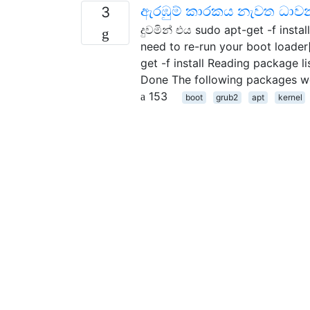
ඇරඹුම් කාරකය නැවත ධා
3
දුවමින් එය sudo apt-get -f inst
need to re-run your boot loader
get -f install Reading package l
Done The following packages wer
153
boot
grub2
apt
kernel