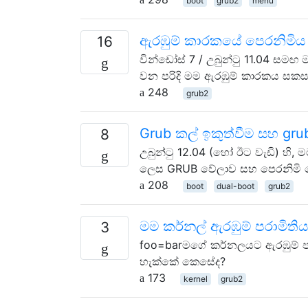
boot
grub2
menu
ඇරඹුම් කාරකයේ පෙරනිමිය
16
වින්ඩෝස් 7 / උබුන්ටු 11.04 සමඟ
වන පරිදි මම ඇරඹුම් කාරකය ස
248
grub2
Grub කල් ඉකුත්වීම සහ gr
8
උබුන්ටු 12.04 (හෝ ඊට වැඩි) හි, ම
ලෙස GRUB වේලාව සහ පෙරනිමි ම
208
boot
dual-boot
grub2
මම කර්නල් ඇරඹුම් පරාමිත
3
foo=barමගේ කර්නලයට ඇරඹුම් පරාම
හැක්කේ කෙසේද?
173
kernel
grub2