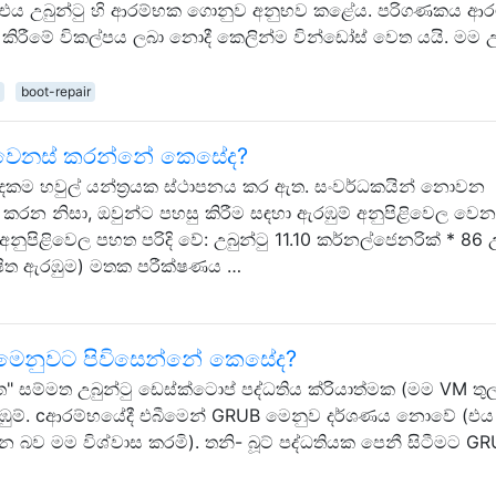
, එය උබුන්ටු හි ආරම්භක ගොනුව අනුභව කළේය. පරිගණකය ආර
 කිරීමේ විකල්පය ලබා නොදී කෙලින්ම වින්ඩෝස් වෙත යයි. මම උ
boot-repair
ල වෙනස් කරන්නේ කෙසේද?
දෙකම හවුල් යන්ත්‍රයක ස්ථාපනය කර ඇත. සංවර්ධකයින් නොවන
රන නිසා, ඔවුන්ට පහසු කිරීම සඳහා ඇරඹුම් අනුපිළිවෙල වෙන
අනුපිළිවෙල පහත පරිදි වේ: උබුන්ටු 11.10 කර්නල්ජෙනරික් * 86 උ
්ෂිත ඇරඹුම) මතක පරීක්ෂණය …
මෙනුවට පිවිසෙන්නේ කෙසේද?
ම්මත උබුන්ටු ඩෙස්ක්ටොප් පද්ධතිය ක්රියාත්මක (මම VM තු
රඹුම්. cආරම්භයේදී එබීමෙන් GRUB මෙනුව දර්ශණය නොවේ (එය
රන බව මම විශ්වාස කරමි). තනි- බූට් පද්ධතියක පෙනී සිටීමට G