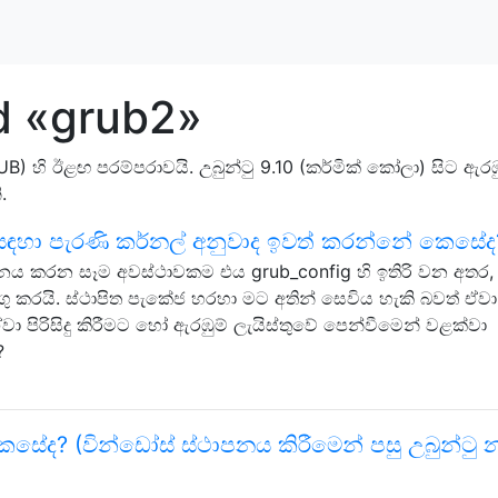
d «grub2»
B) හි ඊළඟ පරම්පරාවයි. උබුන්ටු 9.10 (කර්මික් කෝලා) සිට 
.
රීම සඳහා පැරණි කර්නල් අනුවාද ඉවත් කරන්නේ කෙසේද
නය කරන සෑම අවස්ථාවකම එය grub_config හි ඉතිරි වන අතර,
ු කරයි. ස්ථාපිත පැකේජ හරහා මට අතින් සෙවිය හැකි බවත් ඒවා
ඒවා පිරිසිදු කිරීමට හෝ ඇරඹුම් ලැයිස්තුවේ පෙන්වීමෙන් වළක්වා
?
 කෙසේද? (වින්ඩෝස් ස්ථාපනය කිරීමෙන් පසු උබුන්ටු