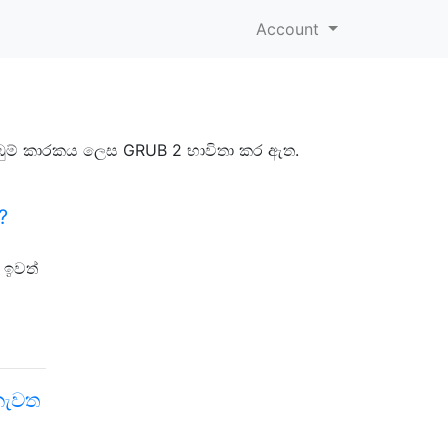
Account
ඇරඹුම් කාරකය ලෙස GRUB 2 භාවිතා කර ඇත.
?
 ඉවත්
 නැවත