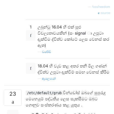
—
fossfreedom
source
1
උබුන්ටු 16.04 හි එක් සුළු
විචල්‍යතාවයකින් (සං signal ා උපුටා
දැක්වීම ද්විත්ව කෝටේ ලෙස වෙනස් කර
ඇත)
—
වයර්ඩ්
18.04 හි වැඩ කළ අතර තනි මිල ගණන්
ද්විත්ව උපුටා දැක්වීම් සමඟ වෙනස් කිරීම
—
ඇලෙයෝ
වින්ඩෝස් ඔබගේ සුපුරුදු
23
/etc/default/grub
මෙහෙයුම් පද්ධතිය ලෙස සැකසීමට ඔබට
ගොනුව සංස්කරණය කළ යුතුය .