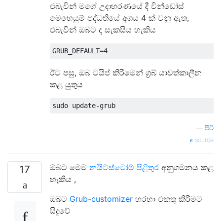
එබැවින් මගේ උදාහරණයේ දී වින්ඩෝස්
මෙහෙයුම් පද්ධතියේ අගය 4 ක් වනු ඇත,
එබැවින් ඔබට ද සැකසිය හැකිය
ඊට පසු, ඔබ ටයිප් කිරීමෙන් ග්‍රබ් යාවත්කාලීන
කළ යුතුය
—
පීචි
source
ඔබට මෙම
නයිට්ස්ටෝම් පිළිතුර
අනුගමනය කළ
17
හැකිය ,
ඔබට
Grub-customizer
හරහා එකතු කිරීමට
සිදුවේ