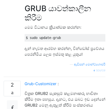
GRUB යාවත්කාලීන
කිරීම
මෙම විධානය ක්‍රියාත්මක කරන්න:
දැන් නැවත ආරම්භ කරන්න, වින්ඩෝස් ප්‍රවේශය
පෙරනිමිය ලෙස ඉස්මතු කළ යුතුය!
—
ඇඩිසන් මොන්ට්ගොමරි
source
Grub-Customizer
:
2
චිත්‍රක GRUB2 සැකසුම් කළමනාකරු භාවිතා
කිරීම ඉතා පහසුය. දැනට, එය ඔබට ඉඩ දෙන්නේ
GRUB2 මෙනු ඇතුළත් කිරීම් සංස්කරණය