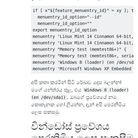
if [ x"${feature_menuentry_id}" = xy ]; the
  menuentry_id_option="--id"

  menuentry_id_option=""

export menuentry_id_option

menuentry 'Linux Mint 14 Cinnamon 64-bit, 3
menuentry 'Linux Mint 14 Cinnamon 64-bit, 3
menuentry "Memory test (memtest86+)" {

menuentry "Memory test (memtest86+, serial 
menuentry 'Windows 8 (loader) (en /dev/sda1
අපි කතා කරමින් සිටි රේඛාව දෙස බලන්න!
මගේ යන්ත්රය තුළ, එය
Windows 8 (loader)
. ඔබගේ ප්‍රවේශයේ නම
(en /dev/sda1)
කොතැනක හෝ ලියන්න, දැන් අපි පෙරනිමිය
ලෙස සකසමු.
වින්ඩෝස් ප්‍රවේශය
පෙරනිමිය ලෙස සැකසීම