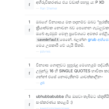
අභිරුචිකරණය එය වඩාත් පහසු ය: P XD
—
Ran Shemer
1
ඔබගේ වින්‍යාසය මත පදනම්ව ඔබට "සුරකින 
ක්‍රියාත්මක නොවන බව පෙනෙන ගැටලුවකට 
ඔබේ ඇරඹුම් මෙනු ප්‍රවේශයට අමතර පේළිය
පෙනේ. බලන්න
grub අත්ප
savedefault
මෙය උපකාරී වේ යැයි සිතමි.
—
pdvries
1
වින්‍යාස ගොනුවට සුපුරුදු මෙහෙයුම් පද්ධත
උබුන්ටු 16 හි SINGLE QUOTES භාවිතා 
ගන්න! එසේ නොමැතිනම් යාවත්කාලීන-
—
ග්‍රබ්
1
ubhubbabubba හිස ඔසවා තැබීමට ස්තූතියි,
සංස්කරණය කළෙමි :)
—
keepitsimpleengineer