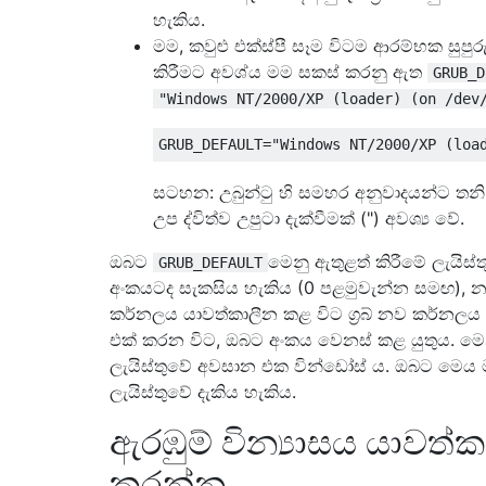
හැකිය.
මම, කවුළු එක්ස්පී සෑම විටම ආරම්භක සුපු
කිරීමට අවශ්ය මම සකස් කරනු ඇත
GRUB_D
"Windows NT/2000/XP (loader) (on /dev
සටහන: උබුන්ටු හි සමහර අනුවාදයන්ට තනි උ
උප ද්විත්ව උපුටා දැක්වීමක් (") අවශ්‍ය වේ.
ඔබට
මෙනු ඇතුළත් කිරීමේ ලැයිස්
GRUB_DEFAULT
අංකයටද සැකසිය හැකිය (0 පළමුවැන්න සමඟ), නමු
කර්නලය යාවත්කාලීන කළ විට ග්‍රබ් නව කර්නලය
එක් කරන විට, ඔබට අංකය වෙනස් කළ යුතුය. මෙන
ලැයිස්තුවේ අවසාන එක වින්ඩෝස් ය. ඔබට මෙය
ලැයිස්තුවේ දැකිය හැකිය.
ඇරඹුම් වින්‍යාසය යාවත්
කරන්න