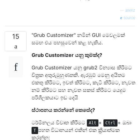
—
atenz
source
"Grub Customizer" නමින් GUI මෙවලමක්
15
සමඟ එය පහසුවෙන් කළ හැකිය.
Grub Customizer යනු කුමක්ද?
Grub Customizer යනු grub2 වින්‍යාස කිරීමට
චිත්‍රක අතුරුමුහුණතකි. ඇරඹුම් මෙනු අයිතම
එකතු කිරීමට, ඉවත් කිරීමට, කැටි කිරීමට, නැවත
නම් කිරීමට සහ නැවත සකස් කිරීමට යෙදුම
පරිශීලකයාට ඉඩ දෙයි
ස්ථාපනය කරන්නේ කෙසේද?
ටර්මිනලය විවෘත කිරීමට
+
+ ඔබා
Alt
Ctrl
පහත විධානයන් එකින් එක ක්‍රියාත්මක
T
කරන්න: