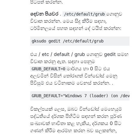
පිටපත් කරන්න.
දෙවන පියවර
.
ගොනුව
/etc/default/grub
විවෘත කරන්න. මෙය සිදු කිරීම සඳහා,
ටර්මිනලයේ පහත සඳහන් දේ ටයිප් කරන්න:
එය / etc / default / grub ගොනුව gedit සමඟ
විවෘත කරනු ඇත. සඳහා පෙනුම
මාර්ගය හා 0 සිට එය
GRUB_DEFAULT=0
අලවමින් විසින් තෝරාගත් වින්ඩෝස් මෙනු
පිවිසුම් එය වටිනාකම වෙනස් කරන්න. .
විකල්පයක් ලෙස, ඔබට වින්ඩෝස් මෙහෙයුම්
පද්ධතියේ දර්ශක පිහිටීම සඳහන් කරන පූර්ණ
සංඛ්‍යාවක් භාවිතා කළ හැකිය, දර්ශකය 0 සිට
ගණන් කිරීම ආරම්භ කරන බව සලකන්න,