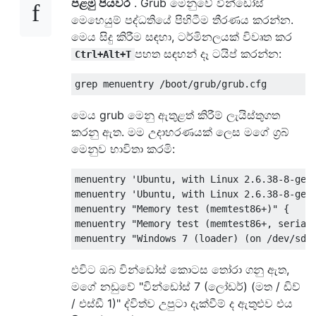
පළමු පියවර
. Grub මෙනුවේ වින්ඩෝස්
මෙහෙයුම් පද්ධතියේ පිහිටීම තීරණය කරන්න.
මෙය සිදු කිරීම සඳහා, ටර්මිනලයක් විවෘත කර
පහත සඳහන් දෑ ටයිප් කරන්න:
Ctrl+Alt+T
මෙය grub මෙනු ඇතුළත් කිරීම් ලැයිස්තුගත
කරනු ඇත. මම උදාහරණයක් ලෙස මගේ ග්‍රබ්
මෙනුව භාවිතා කරමි:
menuentry 'Ubuntu, with Linux 2.6.38-8-gene
menuentry 'Ubuntu, with Linux 2.6.38-8-gene
menuentry "Memory test (memtest86+)" {

menuentry "Memory test (memtest86+, serial 
එවිට ඔබ වින්ඩෝස් කොටස තෝරා ගනු ඇත,
මගේ නඩුවේ "වින්ඩෝස් 7 (ලෝඩර්) (මත / ඩිව්
/ එස්ඩී 1)" ද්විත්ව උපුටා දැක්වීම් ද ඇතුළුව එය