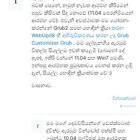
බවක් පෙනේ, නමුත් නැවත ආරම්භ කිරීමෙන්
පසුව කිසිවක් සිදු නොවේ (11.04 පෙරනිමියෙන්
ආරම්භ වේ). එවැනි අවස්ථාවක මම යෝජනා
කරන්නේ Grub2 සමඟ හොඳින් ක්‍රියා
කරන
WebUpd8
හි
අභිරුචිකරණය කරන ලද Grub
Customizer Grub
. මම යල්පැනගිය ඇරඹුම්
විකල්ප සියල්ලම ඉවත් කළෙමි (බොහෝ දේ
ඇත), ඉතිරි වන්නේ 11.04 සහ Win7 පමණි.
ඉන්පසු ආරම්භක ප්‍රමුඛතාවය වෙනස් කරන ලදි.
දැන්, සියල්ල හොඳින් ක්‍රියාත්මක වේ :)
වාසනාව.
—
වින්සෙන්සෝ
source
මම මගේ දෙමව්පියන්ගේ ඩෙස්ක්ටොප්
ද්විත්ව ඇරඹුම් වින්ඩෝස් එක්ස්පී සහ
උබුන්ටු 10.04 එල්ටීඑස් මත ආරම්භක