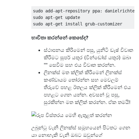
sudo add-apt-repository ppa: danielrichter2
sudo apt-get update

භාවිතා කරන්නේ කෙසේද?
ස්ථාපනය කිරීමෙන් පසු, යුනිටි ඩෑෂ් විවෘත
කිරීමට සුපර් යතුර (වින්ඩෝස් යතුර) ඔබා
"" සෙවීම සහ එය විවෘත කරන්න.
ලිනක්ස් මත ක්ලික් කිරීමෙන් ලිනක්ස්
කණ්ඩායම තෝරන්න සහ මෙවලම්
තීරුවේ පහළ ඊතලය ක්ලික් කිරීමෙන් එය
පහළට ගෙන යන්න. අවසන් වූ පසු,
සුරකින්න මත ක්ලික් කරන්න. ඒක තමයි!
උබුන්ටු වැනි ලිනක්ස් සමූහයෙන් පිටතට ගෙන
යා නොහැකි වැනි ඔබට ඔවුන්ගේ