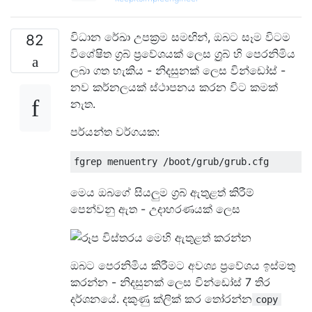
විධාන රේඛා උපක්‍රම සමඟින්, ඔබට සෑම විටම
82
විශේෂිත ග්‍රබ් ප්‍රවේශයක් ලෙස ග්‍රුබ් හි පෙරනිමිය
ලබා ගත හැකිය - නිදසුනක් ලෙස වින්ඩෝස් -
නව කර්නලයක් ස්ථාපනය කරන විට කමක්
නැත.
පර්යන්ත වර්ගයක:
මෙය ඔබගේ සියලුම ග්‍රබ් ඇතුළත් කිරීම්
පෙන්වනු ඇත - උදාහරණයක් ලෙස
ඔබට පෙරනිමිය කිරීමට අවශ්‍ය ප්‍රවේශය ඉස්මතු
කරන්න - නිදසුනක් ලෙස වින්ඩෝස් 7 තිර
දර්ශනයේ. දකුණු ක්ලික් කර තෝරන්න
copy