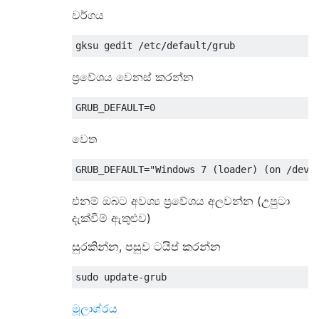
වර්ගය
ප්‍රවේශය වෙනස් කරන්න
වෙත
එනම් ඔබට අවශ්‍ය ප්‍රවේශය අලවන්න (උපුටා
දැක්වීම් ඇතුළුව)
සුරකින්න, පසුව ටයිප් කරන්න
මූලාශ්රය