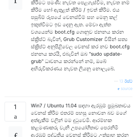
කිරීමට පමණි: නැවත පෙළගැස්වීම, නැවත නම්
කිරීම හෝ ඇතුළත් කිරීම් / ඉවත් කිරීම. එය
පසුබිම් රූපයේ වෙනස්වීම් සහ මෙනු කල්
ඉකුත්වීමට ඉඩ දෙනු ඇත. මේවා ඇත්ත
වශයෙන්ම boot.cfg ගොනුව ජනනය කරන
ස්ක්‍රිප්ට් බැවින්, Grub Customizer විසින් සත්‍ය
ස්ක්‍රිප්ට් අනුපිළිවෙල වෙනස් කර නව boot.cfg
ජනනය කරයි, එබැවින් ඔබ "sudo update-
grub" ධාවනය කරන්නේ නම්, ඔබේ
අභිරුචිකරණය නැවත ලියනු නොලැබේ.
—
13 ඊස්ට්
source
Win7 / Ubuntu 11.04 සඳහා ඇරඹුම් ප්‍රමුඛතාවය
1
වෙනස් කිරීම එතරම් පහසු නොවන බව මගේ
අත්දැකීම් වලින් මම දුටුවෙමි. ආරම්භක
කළමණාකරු වැනි උපයෝගීතාව පෙරනිමි
ඇරඹුම් පද්ධතිය වෙනස් කිරීමට උත්සාහ කරන