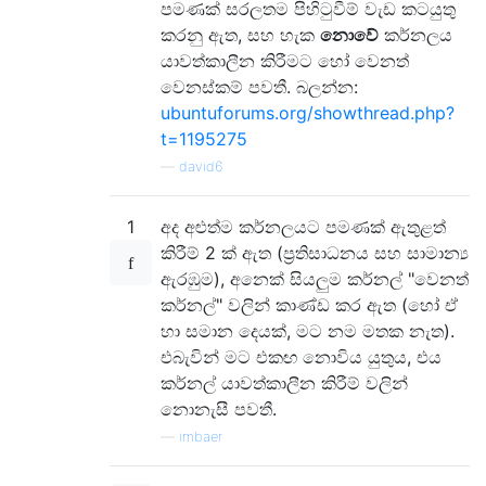
පමණක් සරලතම පිහිටුවීම් වැඩ කටයුතු
කරනු ඇත, සහ හැක
නොවේ
කර්නලය
යාවත්කාලීන කිරීමට හෝ වෙනත්
වෙනස්කම් පවතී. බලන්න:
ubuntuforums.org/showthread.php?
t=1195275
—
david6
1
අද අළුත්ම කර්නලයට පමණක් ඇතුළත්
කිරීම් 2 ක් ඇත (ප්‍රතිසාධනය සහ සාමාන්‍ය
ඇරඹුම), අනෙක් සියලුම කර්නල් "වෙනත්
කර්නල්" වලින් කාණ්ඩ කර ඇත (හෝ ඒ
හා සමාන දෙයක්, මට නම මතක නැත).
එබැවින් මට එකඟ නොවිය යුතුය, එය
කර්නල් යාවත්කාලීන කිරීම් වලින්
නොනැසී පවතී.
—
imbaer