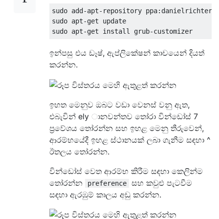
sudo add-apt-repository ppa:danielrichter20
sudo apt-get update

ඉන්පසු එය ඩෑෂ්, ඇප්ලිකේෂන් කාචයෙන් දියත්
කරන්න.
ඉහත මෙනුව ඔබට වඩා වෙනස් වනු ඇත,
එබැවින් ely ානවන්තව තෝරා වින්ඩෝස් 7
ප්‍රවේශය තෝරන්න සහ ඉහළ මෙනු තීරුවෙන්,
ආරම්භයේදී ඉහළ ස්ථානයක් ලබා ගැනීම සඳහා ^
ඊතලය තෝරන්න.
වින්ඩෝස් වෙත ආරම්භ කිරීම සඳහා කෙලින්ම
තෝරන්න
සහ කවුළු පැටවීම
preference
සඳහා ඇරඹුම් කාලය අඩු කරන්න.