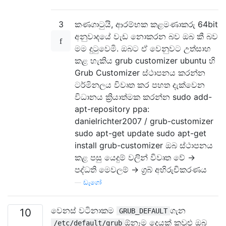
3
කණගාටුයි, ආරම්භක කළමණාකරු 64bit
අනුවාදයේ වැඩ නොකරන බව ඔබ කී බව
මම දුටුවෙමි. ඔබට ඒ වෙනුවට උත්සාහ
කළ හැකිය grub customizer ubuntu හි
Grub Customizer ස්ථාපනය කරන්න
ටර්මිනලය විවෘත කර පහත දැක්වෙන
විධානය ක්‍රියාත්මක කරන්න sudo add-
apt-repository ppa:
danielrichter2007 / grub-customizer
sudo apt-get update sudo apt-get
install grub-customizer ඔබ ස්ථාපනය
කළ පසු යෙදුම් වලින් විවෘත වේ ->
පද්ධති මෙවලම් -> ග්‍රබ් අභිරුචිකරණය
—
ඩැගෝ
වෙනස් වටිනාකම
ගැන
10
GRUB_DEFAULT
ඕනෑම දෙයක් කවුළු ඔබ
/etc/default/grub