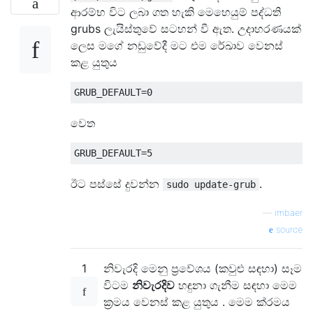
ආරම්භ විට ලබා ගත හැකි මෙහෙයුම් පද්ධති
grubs ලැයිස්තුවේ සටහන් වී ඇත. උදාහරණයක්
ලෙස මගේ නඩුවේදී මට එම රේඛාව වෙනස්
කළ යුතුය
වෙත
ඊට පස්සේ දුවන්න
.
sudo update-grub
—
imbaer
source
1
නිවැරදි මෙනු ප්‍රවේශය (කවුළු සඳහා) සෑම
විටම
නිවැරදිව
හඳුනා ගැනීම සඳහා මෙම
ක්‍රමය වෙනස් කළ යුතුය . මෙම ක්රමය