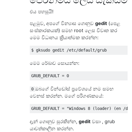
එය පහසුයි!
පළමුව, අපගේ වින්‍යාස ගොනුව
gedit
(පෙළ
සංස්කාරකයක්) සමඟ root ලෙස විවෘත කර
මෙම විධානය ක්‍රියාත්මක කරන්න:
මෙම රේඛාව සොයන්න:
ඔබගේ වින්ඩෝස් ප්‍රවේශයේ නම සමඟ
0
වෙනස් කරන්න. මගේ පරිගණකයේ:
දැන් ගොනුව සුරකින්න,
gedit
වසා , grub
යාවත්කාලීන කරන්න.