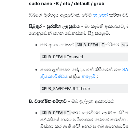
sudo nano -B / etc / default / grub
ඔබගේ මුරපදය ඇසුවොත්. මෙම
නැනෝ
කර්තෘ වි
පිළිතුර
-
සුරකින ලද ක්‍රමය
- මා කැමති ආකාරයට, මම
ගොනුවෙන් පහත වෙනස්කම් සිදු කළෙමි.
මම අගය වෙනස්
කිරීමට
GRUB_DEFAULT
sa
පහත දැක්වෙන පේළිය එක් කිරීමෙන් මම
S
ක්‍රියාකාරීත්වය
සක්‍රීය
කළෙමි
:
B. විශේෂිත මෙනුව
- ඔබ ඉල්ලන ආකාරයට
ඔබට සැමවිටම ආරම්භ කිරීමට
GRUB_DEFAULT
පද්ධතියේ නමට වටිනාකම වෙනස් කරන්න
විස්තර කර ඇති පරිදි අනුරූප ග්‍රබ් මෙනු