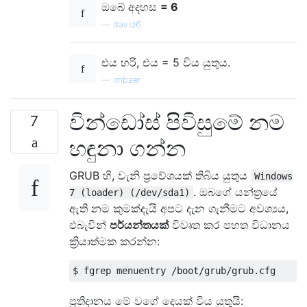
ඔබේ අදහස
= 6
—
david6
එය හරි, එය = 5 විය යුතුය.
—
imbaer
වින්ඩෝස් පිවිසුමේ නම
7
හඳුනා ගන්න
GRUB හි, වැනි ප්‍රවේශයක් තිබිය යුතුය
Windows
. ඔබගේ යන්ත්‍රයේ
7 (loader) (/dev/sda1)
ඇති නම කුමක්දැයි අපට දැන ගැනීමට අවශ්‍යය,
එබැවින්
පර්යන්තයක්
විවෘත කර පහත විධානය
ක්‍රියාත්මක කරන්න:
ප්‍රතිදානය මේ වගේ දෙයක් විය යුතුයි: