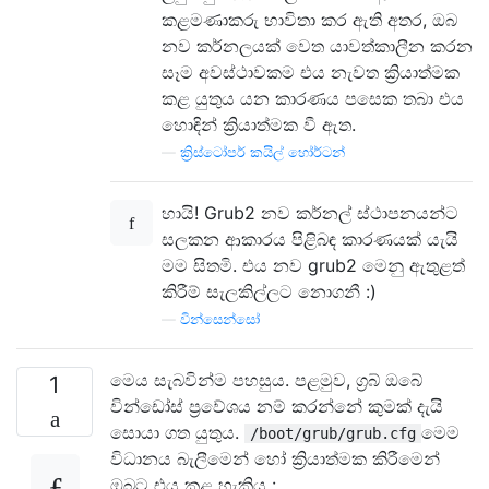
කළමණාකරු භාවිතා කර ඇති අතර, ඔබ
නව කර්නලයක් වෙත යාවත්කාලීන කරන
සෑම අවස්ථාවකම එය නැවත ක්‍රියාත්මක
කළ යුතුය යන කාරණය පසෙක තබා එය
හොඳින් ක්‍රියාත්මක වී ඇත.
—
ක්‍රිස්ටෝපර් කයිල් හෝර්ටන්
හායි! Grub2 නව කර්නල් ස්ථාපනයන්ට
සලකන ආකාරය පිළිබඳ කාරණයක් යැයි
මම සිතමි. එය නව grub2 මෙනු ඇතුළත්
කිරීම් සැලකිල්ලට නොගනී :)
—
වින්සෙන්සෝ
මෙය සැබවින්ම පහසුය. පළමුව, ග්‍රබ් ඔබේ
1
වින්ඩෝස් ප්‍රවේශය නම් කරන්නේ කුමක් දැයි
සොයා ගත යුතුය.
මෙම
/boot/grub/grub.cfg
විධානය බැලීමෙන් හෝ ක්‍රියාත්මක කිරීමෙන්
ඔබට එය කළ හැකිය :