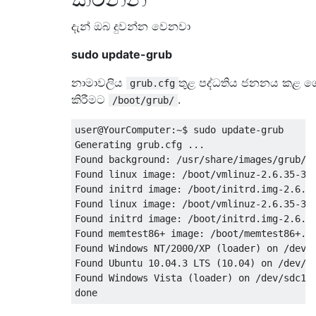
දැන් ඔබ දුවන්න වෙනවා
sudo update-grub
නාමාවලිය
තුළ පද්ධතිය ජනනය කළ ග
grub.cfg
කිරීමට
.
/boot/grub/
user@YourComputer:~$ sudo update-grub

Generating grub.cfg ...

Found background: /usr/share/images/grub/Ap
Found linux image: /boot/vmlinuz-2.6.35-31-
Found initrd image: /boot/initrd.img-2.6.35
Found linux image: /boot/vmlinuz-2.6.35-30-
Found initrd image: /boot/initrd.img-2.6.35
Found memtest86+ image: /boot/memtest86+.bi
Found Windows NT/2000/XP (loader) on /dev/s
Found Ubuntu 10.04.3 LTS (10.04) on /dev/sd
Found Windows Vista (loader) on /dev/sdc1
