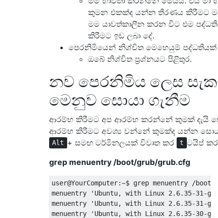
මම භාවිතා කරන්නේ මෙයයි. එය මා භ
කුමන එකක්ද යන්න තීරණය කිරීමට
මම යාවත්කාලීන කරන විට එම පද්ධ
කිරීමට ඉඩ ලබා දේ.
පෙරනිමියෙන් නිශ්චිත මෙහෙයුම් පද්ධතියක
ඔබේ නිශ්චිත ප්‍රශ්නයට පිළිතුර.
නව පෙරනිමිය ලෙස සැක
මෙනුව සොයා ගැනීම
ආරම්භ කිරීමට අප ආරම්භ කරන්නේ කුමක් දැයි
ආරම්භ කිරීමට අවශ්‍ය වන්නේ කුමක්ද යන්න සොය
+ සමඟ ටර්මිනලයක් විවෘත කර
ටයිප් ක
Alt
t
grep menuentry /boot/grub/grub.cfg
user@YourComputer:~$ grep menuentry /boot/g
menuentry 'Ubuntu, with Linux 2.6.35-31-gen
menuentry 'Ubuntu, with Linux 2.6.35-31-gen
menuentry 'Ubuntu, with Linux 2.6.35-30-gen