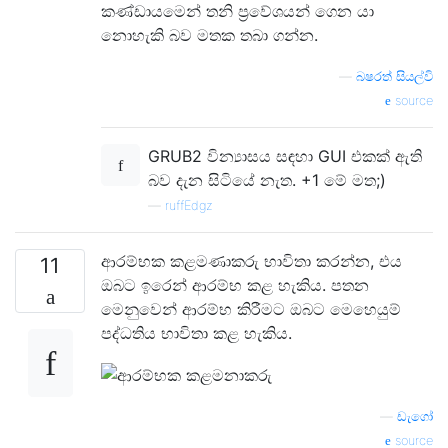
කණ්ඩායමෙන් තනි ප්‍රවේශයන් ගෙන යා
නොහැකි බව මතක තබා ගන්න.
—
බෂරත් සියල්වි
source
GRUB2 වින්‍යාසය සඳහා GUI එකක් ඇති
බව දැන සිටියේ නැත. +1 මේ මත;)
—
ruffEdgz
ආරම්භක කළමණාකරු භාවිතා කරන්න, එය
11
ඔබට ඉරෙන් ආරම්භ කළ හැකිය. පතන
මෙනුවෙන් ආරම්භ කිරීමට ඔබට මෙහෙයුම්
පද්ධතිය භාවිතා කළ හැකිය.
—
ඩැගෝ
source