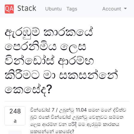
Ubuntu
Tags
Account
ඇරඹුම් කාරකයේ
පෙරනිමිය ලෙස
වින්ඩෝස් ආරම්භ
කිරීමට මා සකසන්නේ
කෙසේද?
වින්ඩෝස් 7 / උබුන්ටු 11.04 සමඟ මගේ ද්විත්ව
248
බූට් එකේ වින්ඩෝස් උබුන්ටු වෙනුවට සම්මත
ලෙස ආරම්භ වන පරිදි මම ඇරඹුම් කාරකය
සකසන්නේ කෙසේද?