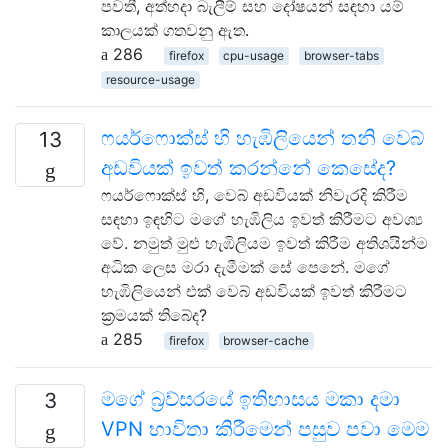
පවතී, අත්හදා බැලීම් සහ දෝෂයන් සඳහා යම්
කාලයක් ගතවනු ඇත.
286
firefox
cpu-usage
browser-tabs
resource-usage
ෆයර්ෆොක්ස් හි හැඹිලියෙන් තනි වෙබ්
13
අඩවියක් ඉවත් කරන්නේ කෙසේද?
ෆයර්ෆොක්ස් හි, වෙබ් අඩවියක් නිවැරදි කිරීම
සඳහා ඉඳහිට මගේ හැඹිලිය ඉවත් කිරීමට අවශ්‍ය
වේ. නමුත් මුළු හැඹිලියම ඉවත් කිරීම අතිශයින්ම
අධික ලෙස මරා දැමීමක් සේ පෙනේ. මගේ
හැඹිලියෙන් එක් වෙබ් අඩවියක් ඉවත් කිරීමට
ක්‍රමයක් තිබේද?
285
firefox
browser-cache
මගේ බ්‍රව්සරයේ ඉතිහාසය මකා දමා
3
VPN භාවිතා කිරීමෙන් පසුව පවා මෙම