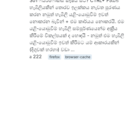
301 ෆයර්ෆොක්ස් කෑෂය සිට? CTRL+ F5ඔබ
හැඹිලියකින් තොරව ඉලක්කය නැවත පූරණය
කරන නමුත් හැඹිලි යළි-යොමුවීම් ඉවත්
නොකරන බැවින් + එම කාර්යය නොකරයි. එම
යළි-යොමුවීම් හැඹිලි සම්පූර්ණයෙන්ම අක්‍රීය
කිරීමේ විකල්පයක් ද හොඳයි - නමුත් එම හැඹිලි
යළි-යොමුවීම් ඉවත් කිරීමට යම් ආකාරයකින්
(දිගුවක් හරහා) වඩා …
222
firefox
browser-cache