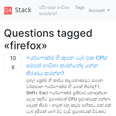
පරිගණක භාවිතා
Tags
Account
කරන්නන්
Questions tagged
«firefox»
ෆයර්ෆොක්ස් හි කුමන ටැබ් එක CPU
10
සම්පත් භාවිතා කරන්නේද යන්න
තීරණය කරන්න?
ගූගල් ක්‍රෝම් හි කාර්ය කළමනාකරුට සමාන
වර්තමාන ෆයර්ෆොක්ස් හි යමක් තිබේද? (
Shift+ Esc) ෆයර්ෆොක්ස් ප්‍රතිචාර නොදක්වන
ලෙස ඉඳහිට ප්‍රමාණවත් CPU ප්‍රමාණයක් ගන්නා
දෙයක් තිබේ - නමුත් බහු කවුළු සහිතව, එක් එක්
ටැබ් දුසිමක් හෝ ඊට වැඩි ප්‍රමාණයක් විවෘතව