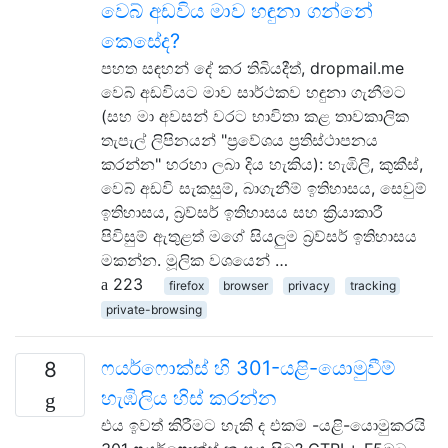
වෙබ් අඩවිය මාව හඳුනා ගන්නේ
කෙසේද?
පහත සඳහන් දේ කර තිබියදීත්, dropmail.me
වෙබ් අඩවියට මාව සාර්ථකව හඳුනා ගැනීමට
(සහ මා අවසන් වරට භාවිතා කළ තාවකාලික
තැපැල් ලිපිනයන් "ප්‍රවේශය ප්‍රතිස්ථාපනය
කරන්න" හරහා ලබා දිය හැකිය): හැඹිලි, කුකීස්,
වෙබ් අඩවි සැකසුම්, බාගැනීම් ඉතිහාසය, සෙවුම්
ඉතිහාසය, බ්‍රව්සර් ඉතිහාසය සහ ක්‍රියාකාරී
පිවිසුම් ඇතුළත් මගේ සියලුම බ්‍රව්සර් ඉතිහාසය
මකන්න. මූලික වශයෙන් …
223
firefox
browser
privacy
tracking
private-browsing
ෆයර්ෆොක්ස් හි 301-යළි-යොමුවීම්
8
හැඹිලිය හිස් කරන්න
එය ඉවත් කිරීමට හැකි ද එකම -යළි-යොමුකරයි