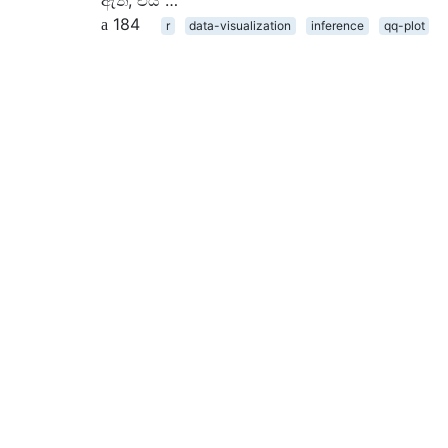
ඇත, එය …
184
r
data-visualization
inference
qq-plot