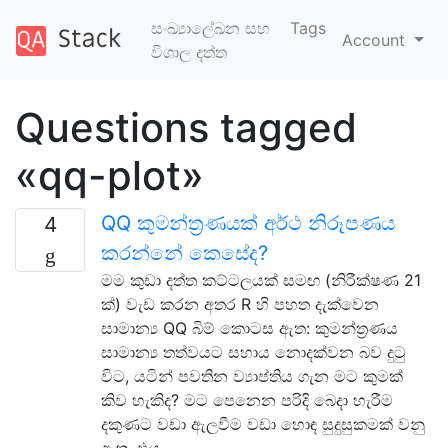
සංඛ්‍යාලේඛන සහ
Tags
Account
විශාල දත්ත
Questions tagged
«qq-plot»
QQ කුමන්ත්‍රණයක් අර්ථ නිරූපණය
4
කරන්නේ කෙසේද?
මම කුඩා දත්ත කට්ටලයක් සමඟ (නිරීක්ෂණ 21
ක්) වැඩ කරන අතර R හි පහත දැක්වෙන
සාමාන්‍ය QQ බිම් කොටස ඇත: කුමන්ත්‍රණය
සාමාන්‍ය තත්වයට සහාය නොදක්වන බව දුටු
විට, යටින් පවතින ව්‍යාප්තිය ගැන මට කුමක්
කිව හැකිද? මට පෙනෙන පරිදි බෙදා හැරීම
දකුණට වඩා ඇලවීම වඩා හොඳ සුදුසුකමක් වනු