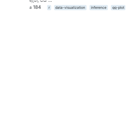
ඇත, එය …
184
r
data-visualization
inference
qq-plot