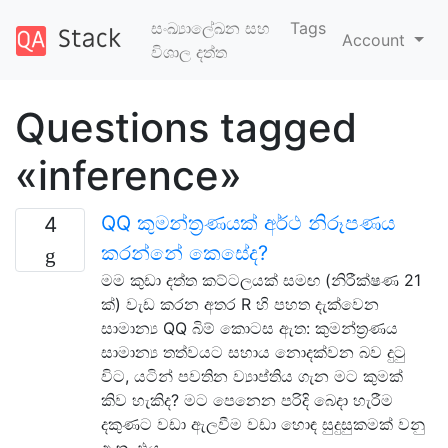
සංඛ්‍යාලේඛන සහ
Tags
Account
විශාල දත්ත
Questions tagged
«inference»
QQ කුමන්ත්‍රණයක් අර්ථ නිරූපණය
4
කරන්නේ කෙසේද?
මම කුඩා දත්ත කට්ටලයක් සමඟ (නිරීක්ෂණ 21
ක්) වැඩ කරන අතර R හි පහත දැක්වෙන
සාමාන්‍ය QQ බිම් කොටස ඇත: කුමන්ත්‍රණය
සාමාන්‍ය තත්වයට සහාය නොදක්වන බව දුටු
විට, යටින් පවතින ව්‍යාප්තිය ගැන මට කුමක්
කිව හැකිද? මට පෙනෙන පරිදි බෙදා හැරීම
දකුණට වඩා ඇලවීම වඩා හොඳ සුදුසුකමක් වනු