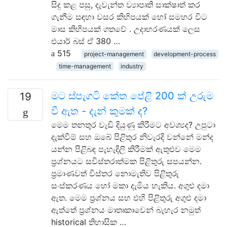
සිදු කළ පසු, දැවැන්ත ව්‍යාපෘති සාක්ෂාත් කර
ගැනීම සඳහා වසර කිහිපයක් හෝ සමහර විට
මාස කිහිපයක් ගතවේ . උදාහරණයක් ලෙස
එයාර් බස් ඒ 380 …
515
project-management
development-process
time-management
industry
මට ස්පැගටි කේත පේළි 200 ක් උරුම
19
වී ඇත - දැන් කුමක් ද?
මෙම තනතුර වැඩි දියුණු කිරීමට අවශ්‍යද? උපුටා
දැක්වීම් සහ ඔබේ පිළිතුර නිවැරදි වන්නේ මන්ද
යන්න පිළිබඳ පැහැදිලි කිරීමක් ඇතුළුව මෙම
ප්‍රශ්නයට සවිස්තරාත්මක පිළිතුරු සපයන්න.
ප්‍රමාණවත් විස්තර නොමැතිව පිළිතුරු
සංස්කරණය හෝ මකා දැමිය හැකිය. අගුළු දමා
ඇත. මෙම ප්‍රශ්නය සහ එහි පිළිතුරු අගුළු දමා
ඇත්තේ ප්‍රශ්නය මාතෘකාවෙන් බැහැර නමුත්
historical තිහාසික …