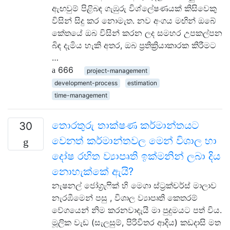
ඇඟවුම් පිළිබඳ ගැඹුරු විශ්ලේෂණයක් කිසිවෙකු
විසින් සිදු කර නොමැත. නව අංගය මඟින් ඔබේ
කේතයේ ඔබ විසින් කරන ලද සමහර උපකල්පන
බිඳ දැමිය හැකි අතර, ඔබ ප්‍රතික්‍රියාකාරක කිරීමට
…
666
project-management
development-process
estimation
time-management
තොරතුරු තාක්ෂණ කර්මාන්තයට
30
වෙනත් කර්මාන්තවල මෙන් විශාල හා
දෝෂ රහිත ව්‍යාපෘති ඉක්මනින් ලබා දිය
නොහැක්කේ ඇයි?
නැෂනල් ජෝග්‍රැෆික් හි මෙගා ස්ට්‍රක්චර්ස් මාලාව
නැරඹීමෙන් පසු , විශාල ව්‍යාපෘති කෙතරම්
වේගයෙන් නිම කරනවාදැයි මා පුදුමයට පත් විය.
මූලික වැඩ (සැලසුම්, පිරිවිතර ආදිය) කඩදාසි මත