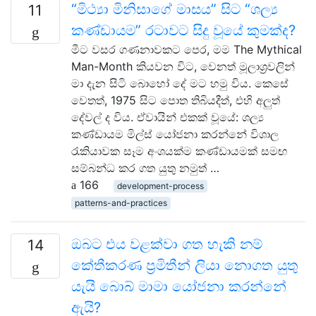
“මිථ්‍යා මිනිසාගේ මාසය” සිට “ශල්‍ය
11
කණ්ඩායම” රටාවට සිදු වූයේ කුමක්ද?
මීට වසර ගණනාවකට පෙර, මම The Mythical
Man-Month කියවන විට, වෙනත් මූලාශ්‍රවලින්
මා දැන සිටි බොහෝ දේ මට හමු විය. කෙසේ
වෙතත්, 1975 සිට පොත තිබියදීත්, එහි අලුත්
දේවල් ද විය. ඒවායින් එකක් වූයේ: ශල්‍ය
කණ්ඩායම මිල්ස් යෝජනා කරන්නේ විශාල
රැකියාවක සෑම අංශයක්ම කණ්ඩායමක් සමඟ
සම්බන්ධ කර ගත යුතු නමුත් …
166
development-process
patterns-and-practices
ඔබට එය වළක්වා ගත හැකි නම්
14
කේතීකරණ ප්‍රමිතීන් ලියා නොගත යුතු
යැයි බොබ් මාමා යෝජනා කරන්නේ
ඇයි?