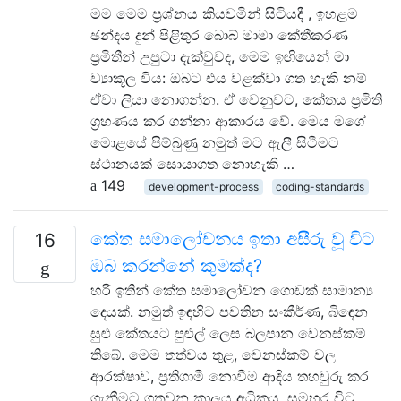
මම මෙම ප්‍රශ්නය කියවමින් සිටියදී , ඉහළම
ඡන්දය දුන් පිළිතුර බොබ් මාමා කේතීකරණ
ප්‍රමිතීන් උපුටා දැක්වුවද, මෙම ඉඟියෙන් මා
ව්‍යාකූල විය: ඔබට එය වළක්වා ගත හැකි නම්
ඒවා ලියා නොගන්න. ඒ වෙනුවට, කේතය ප්‍රමිති
ග්‍රහණය කර ගන්නා ආකාරය වේ. මෙය මගේ
මොළයේ පිම්බුණු නමුත් මට ඇලී සිටීමට
ස්ථානයක් සොයාගත නොහැකි …
149
development-process
coding-standards
කේත සමාලෝචනය ඉතා අසීරු වූ විට
16
ඔබ කරන්නේ කුමක්ද?
හරි ඉතින් කේත සමාලෝචන ගොඩක් සාමාන්‍ය
දෙයක්. නමුත් ඉඳහිට පවතින සංකීර්ණ, බිඳෙන
සුළු කේතයට පුළුල් ලෙස බලපාන වෙනස්කම්
තිබේ. මෙම තත්වය තුළ, වෙනස්කම් වල
ආරක්ෂාව, ප්‍රතිගාමී නොවීම ආදිය තහවුරු කර
ගැනීමට ගතවන කාලය අධිකය. සමහර විට