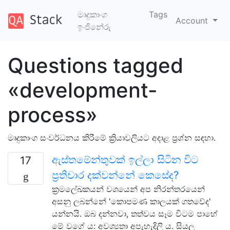
මෘදුකාංග
Tags
Account
ඉංජිනේරු
Questions tagged
«development-
process»
මෘදුකාංග සංවර්ධනය කිරීමේ ක්‍රියාවලියට අදාළ ප්‍රශ්න සඳහා.
ඇස්තමේන්තුවක් ඉල්ලා සිටින විට
17
ප්‍රතිචාර දක්වන්නේ කෙසේද?
ක්‍රමලේඛකයන් වශයෙන් අප නිරන්තරයෙන්
අසනු ලබන්නේ 'කොපමණ කාලයක් ගතවේද'
යන්නයි. ඔබ දන්නවා, තත්වය සෑම විටම පාහේ
මේ වගේ ය: අවශ්‍යතා අපැහැදිලි ය. සියලු