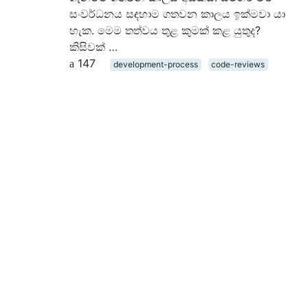
සංවර්ධනය සඳහාම ගතවන කාලය ඉක්මවා යා
හැක. මෙම තත්වය තුළ කුමක් කළ යුතුද?
කිසිවක් …
147
development-process
code-reviews