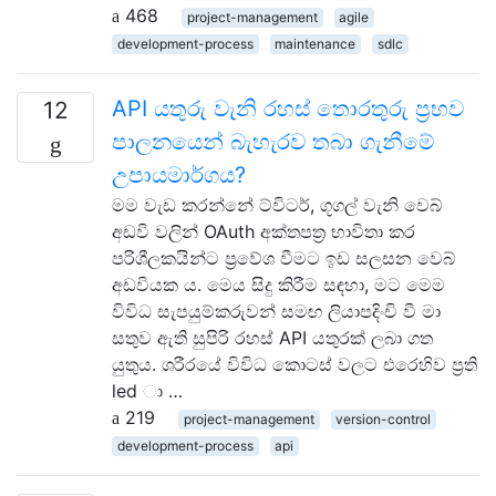
468
project-management
agile
development-process
maintenance
sdlc
API යතුරු වැනි රහස් තොරතුරු ප්‍රභව
12
පාලනයෙන් බැහැරව තබා ගැනීමේ
උපායමාර්ගය?
මම වැඩ කරන්නේ ට්විටර්, ගූගල් වැනි වෙබ්
අඩවි වලින් OAuth අක්තපත්‍ර භාවිතා කර
පරිශීලකයින්ට ප්‍රවේශ වීමට ඉඩ සලසන වෙබ්
අඩවියක ය. මෙය සිදු කිරීම සඳහා, මට මෙම
විවිධ සැපයුම්කරුවන් සමඟ ලියාපදිංචි වී මා
සතුව ඇති සුපිරි රහස් API යතුරක් ලබා ගත
යුතුය. ශරීරයේ විවිධ කොටස් වලට එරෙහිව ප්‍රති
led ා …
219
project-management
version-control
development-process
api