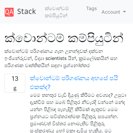
ක්වොන්ටම්
Tags
Account
කම්පියුටින්
ක්වොන්ටම් කම්පියුටින්
ක්වොන්ටම් පරිගණනය ගැන උනන්දුවක් දක්වන
ඉංජිනේරුවන්, විද්‍යා scientists යින්, ක්‍රමලේඛකයින් සහ
පරිගණක වෘත්තිකයින් සඳහා ප්‍රශ්නෝත්තර
ක්වොන්ටම් පරිගණනය අහසේ පයි
13
එකක්ද?
මෙම තනතුර වැඩි දියුණු කිරීමට අවශ්‍යද? උපුටා
දැක්වීම් සහ ඔබේ පිළිතුර නිවැරදි වන්නේ මන්ද
යන්න පිළිබඳ පැහැදිලි කිරීමක් ඇතුළුව මෙම
ප්‍රශ්නයට සවිස්තරාත්මක පිළිතුරු සපයන්න.
ප්‍රමාණවත් විස්තර නොමැතිව පිළිතුරු
සංස්කරණය හෝ මකා දැමිය හැකිය. මට