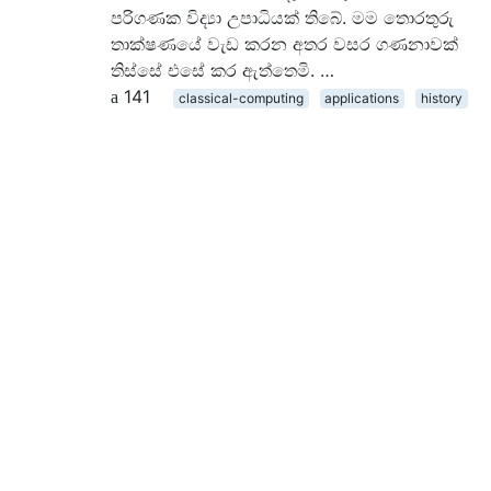
පරිගණක විද්‍යා උපාධියක් තිබේ. මම තොරතුරු
තාක්ෂණයේ වැඩ කරන අතර වසර ගණනාවක්
තිස්සේ එසේ කර ඇත්තෙමි. …
141
classical-computing
applications
history