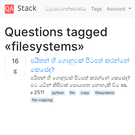
වැඩසටහන්කරණය
Tags
Account
Questions tagged
«filesystems»
පයිතන් හි ගොනුවක් පිටපත් කරන්නේ
16
කෙසේද?
පයිතන් හි ගොනුවක් පිටපත් කරන්නේ කෙසේද?
මට යටින් කිසිවක් සොයාගත නොහැකි විය os.
2511
python
file
copy
filesystems
file-copying