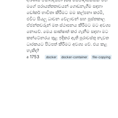
මගේ පරායත්තතාවයන් ගොඩනැගීම සඳහා
ඩෝකර් භාවිතා කිරීමට මම කල්පනා කරමි,
එවිට සියලු ධාවන වේලාවන් සහ පුස්තකාල
ඒජන්තවරුන් මත ස්ථාපනය කිරීමට මට අවශ්‍ය
නොවේ. මෙය සාක්ෂාත් කර ගැනීම සඳහා මට
කන්ටේනරය තුළ ඉදිකර ඇති පුරාවස්තු නැවත
ධාරකයට පිටපත් කිරීමට අවශ්‍ය වේ. එය කළ
හැකිද?
1753
docker
docker-container
file-copying