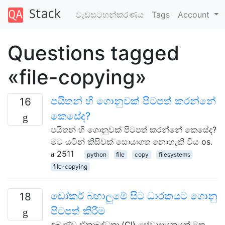
වැඩසටහන්කරණය
Tags
Account
Questions tagged
«file-copying»
පයිතන් හි ගොනුවක් පිටපත් කරන්නේ
16
කෙසේද?
පයිතන් හි ගොනුවක් පිටපත් කරන්නේ කෙසේද?
මට යටින් කිසිවක් සොයාගත නොහැකි විය os.
2511
python
file
copy
filesystems
file-copying
ඩෝකර් බහාලුමේ සිට ධාරකයට ගොනු
18
පිටපත් කිරීම
අඛණ්ඩ ඒකාබද්ධතා (CI) සේවාදායකයක් මත