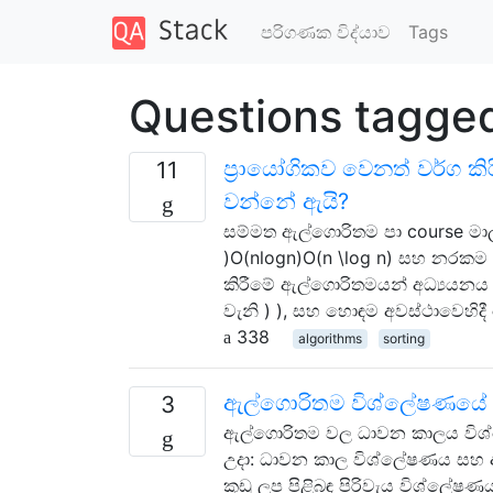
පරිගණක විද්යාව
Tags
Questions tagge
ප්‍රායෝගිකව වෙනත් වර්ග 
11
වන්නේ ඇයි?
සම්මත ඇල්ගොරිතම පා course මා
)O(nlog⁡n)O(n \log n) සහ නරකම
කිරීමේ ඇල්ගොරිතමයන් අධ්‍යයනය
වැනි ) ), සහ හොඳම අවස්ථාවෙහිදී
338
algorithms
sorting
ඇල්ගොරිතම විශ්ලේෂණයේ මැ
3
ඇල්ගොරිතම වල ධාවන කාලය විශ්ල
උදා: ධාවන කාල විශ්ලේෂණය සහ 
කූඩු ලූප පිළිබඳ පිරිවැය විශ්ලේ