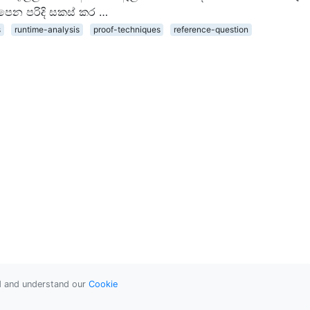
පෙන පරිදි සකස් කර …
s
runtime-analysis
proof-techniques
reference-question
ad and understand our
Cookie