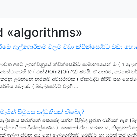
d «algorithms»
කිරීමේ ඇල්ගොරිතම වලට වඩා ක්වික්සෝර්ට් වඩා හො
ලාවක අපට උගන්වනුයේ ක්වික්සෝර්ට් සාමාන්‍යයෙන් ඕ ( n ලො
 අවස්ථාවෙහි ඕ ( එන්2)O(n2)O(n^2) බවයි. ඒ අතරම, වෙනත් වර
 කරනු ලබන්නේ නරකම අවස්ථාවක ( ඒකාබද්ධ කිරීම් සහ හෙප්ස
 රේඛීය වේලාව ( බබල්සෝර්ට් වැනි …
ජික් පිටුපස පද්ධතියක් තිබේද?
ේෂණය කරන්නේ කෙසේද යන්න පිළිබඳ ප්‍රශ්න රාශියක් ඇත (බ
ඇල්ගොරිතම විශ්ලේෂණය ). බොහෝ ඒවා සමාන ය, නිදසුනක් 
ෂණයක් ඉල්ලා සිටින අය හෝ ඇල්ගොරිතම බෙදීමට හා යටත් කර ගැන