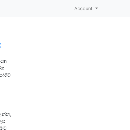
Account
ඳ
ගයn
්ග
ෝර්ට්
ලන්න,
ලෙස
ීමට