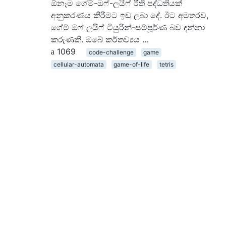
ඕනෑම ගේම්-ඔෆ්-ලයිෆ් රීති පද්ධතියක්
අනුකරණය කිරීමට ඉඩ ලබා දේ. ඊට අමතරව,
ගේම් ඔෆ් ලයිෆ් ටියුරින්-සම්පූර්ණ බව දන්නා
කරුණකි. ඔබේ කර්තව්‍යය …
1069
code-challenge
game
cellular-automata
game-of-life
tetris