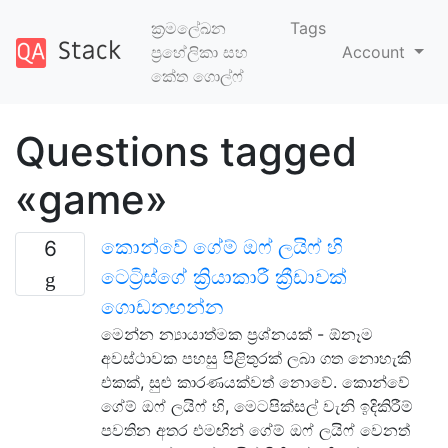
ක්‍රමලේඛන
Tags
ප්‍රහේලිකා සහ
Account
කේත ගොල්ෆ්
Questions tagged
«game»
කොන්වේ ගේම් ඔෆ් ලයිෆ් හි
6
ටෙට්‍රිස්ගේ ක්‍රියාකාරී ක්‍රීඩාවක්
ගොඩනඟන්න
මෙන්න න්‍යායාත්මක ප්‍රශ්නයක් - ඕනෑම
අවස්ථාවක පහසු පිළිතුරක් ලබා ගත නොහැකි
එකක්, සුළු කාරණයක්වත් නොවේ. කොන්වේ
ගේම් ඔෆ් ලයිෆ් හි, මෙටපික්සල් වැනි ඉදිකිරීම්
පවතින අතර එමඟින් ගේම් ඔෆ් ලයිෆ් වෙනත්