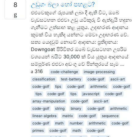
උඩුගං බලා හෝ පහළට?
8
එළුවෙකුගේ රූපයක් ලබා දී ඇති විට, ඔබේ
වැඩසටහන එළුවා උඩු යටිකුරු වී ඇත්දැයි හඳුනා
ගැනීමට උත්සාහ කළ යුතුය. උදාහරණ ආදානය
කුමක් විය හැකිද යන්නට මේවා උදාහරණ වේ.
සත්‍ය යෙදවුම් නොවේ ආදානය: ප්‍රතිදානය:
Downgoat පිරිවිතර ඔබේ වැඩසටහන උපරිම
වශයෙන් බයිට් 30,000 ක් විය යුතුය ආදානයේ
සම්පූර්ණ එළුවා අඩංගු වේ පින්තූරයේ සෑම …
316
code-challenge
image-processing
classification
test-battery
code-golf
ascii-art
code-golf
tips
code-golf
arithmetic
code-golf
tips
code-golf
tips
javascript
code-golf
array-manipulation
code-golf
ascii-art
code-golf
string
binary
code-golf
arithmetic
linear-algebra
matrix
code-golf
sequence
code-golf
math
number
arithmetic
code-golf
primes
code-golf
math
code-golf