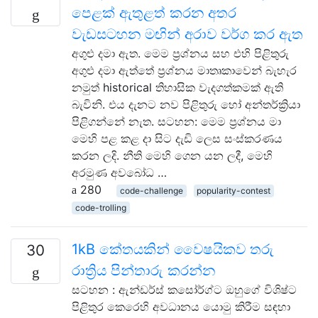
පෙළක් ඇතුළත් කරන අතර
වැඩසටහන මඟින් අරාව වර්ග කර ඇත
අගුළු දමා ඇත. මෙම ප්‍රශ්නය සහ එහි පිළිතුරු
අගුළු දමා ඇත්තේ ප්‍රශ්නය මාතෘකාවෙන් බැහැර
නමුත් historical තිහාසික වැදගත්කමක් ඇති
බැවිනි. එය දැනට නව පිළිතුරු හෝ අන්තර්ක්‍රියා
පිළිගන්නේ නැත. සටහන: මෙම ප්‍රශ්නය මා
මෙහි පළ කළ දා සිට දැඩි ලෙස සංස්කරණය
කරන ලදි. නීති මෙහි ගෙන යන ලදී, මෙහි
අරමුණ අවබෝධ …
280
code-challenge
popularity-contest
code-trolling
1kB කේතයකින් වෛෂයිකව තරු
30
රාත්‍රිය පින්තාරු කරන්න
සටහන : ඇන්ඩර්ස් කසෝර්ග්ට ඔහුගේ විශිෂ්ට
පිළිතුර කෙරෙහි අවධානය යොමු කිරීම සඳහා