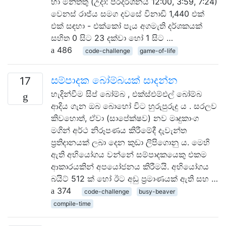
හා මිනිත්තු (උදා: ප්රදර්ශනය 12:00, 3:59, 7:24)
වෙනස් රාජ්ය සමග දවසේ විනාඩි 1,440 එක්
එක් සඳහා - එක්කෝ පැය අගමැති දර්ශකයක්
සහිත 0 සිට 23 දක්වා හෝ 1 සිට …
486
code-challenge
game-of-life
සම්පාදක බෝම්බයක් සාදන්න
17
හැදින්වීම සිප් බෝම්බ , එක්ස්එම්එල් බෝම්බ
ආදිය ගැන ඔබ බොහෝ විට හුරුපුරුදු ය . සරලව
කිවහොත්, ඒවා (සාපේක්ෂව) නව මෘදුකාංග
මගින් අර්ථ නිරූපණය කිරීමේදී දැවැන්ත
ප්‍රතිදානයක් ලබා දෙන කුඩා ලිපිගොනු ය. මෙහි
ඇති අභියෝගය වන්නේ සම්පාදකයෙකු එකම
ආකාරයකින් අපයෝජනය කිරීමයි. අභියෝගය
බයිට් 512 ක් හෝ ඊට අඩු ප්‍රමාණයක් ඇති සහ …
374
code-challenge
busy-beaver
compile-time