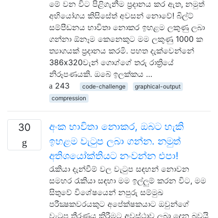
මේ වන විට පිළිගැනීම ප්‍රදානය කර ඇත, නමුත්
අභියෝගය කිසිසේත් අවසන් නොවේ! බිල්ට්
සම්පීඩනය භාවිතා නොකර ඉහළම ලකුණු ලබා
ගන්නා ඕනෑම කෙනෙකුට මම ලකුණු 1000 ක
ත්‍යාගයක් ප්‍රදානය කරමි. පහත දැක්වෙන්නේ
386x320වැන් ගොග්ගේ තරු රාත්‍රියේ
නිරූපණයකි. ඔබේ ඉලක්කය …
243
code-challenge
graphical-output
compression
අංක භාවිතා නොකර, ඔබට හැකි
30
ඉහළම වැටුප ලබා ගන්න. නමුත්
අතිශයෝක්තියට නංවන්න එපා!
රැකියා දැන්වීම් වල වැටුප සඳහන් නොවන
සමහර රැකියා සඳහා මම ඉල්ලුම් කරන විට, මම
සිතුවේ විශේෂයෙන් නපුරු සම්මුඛ
පරීක්‍ෂකවරයකුට අපේක්ෂකයාට ඔවුන්ගේ
වැටුප තීරණය කිරීමට අවස්ථාව ලබා දෙන බවයි