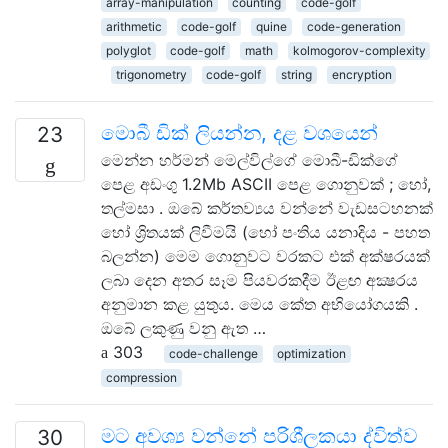
array-manipulation
counting
code-golf
arithmetic
code-golf
quine
code-generation
polyglot
code-golf
math
kolmogorov-complexity
trigonometry
code-golf
string
encryption
මොබී ඩික් ලියන්න, දළ වශයෙන්
23
මෙන්න හර්මන් මෙල්විල්ගේ මොබී-ඩික්ගේ
පෙළ අඩංගු 1.2Mb ASCII පෙළ ගොනුවක් ; හෝ,
තල්මසා . ඔබේ කර්තව්‍යය වන්නේ වැඩසටහනක්
හෝ ශ්‍රිතයක් ලිවීමයි (හෝ පංතිය යනාදිය - පහත
බලන්න) මෙම ගොනුවට වරකට එක් අක්ෂරයක්
ලබා දෙන අතර සෑම පියවරකදීම ඊළඟ අක්‍ෂරය
අනුමාන කළ යුතුය. මෙය කේත අභියෝගයකි .
ඔබේ ලකුණු වනු ඇත …
303
code-challenge
optimization
compression
මට අවශ්‍ය වන්නේ පරිශීලකයා ද්විත්ව
30