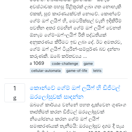
අවස්ථාවක පහසු පිළිතුරක් ලබා ගත නොහැකි
එකක්, සුළු කාරණයක්වත් නොවේ. කොන්වේ
ගේම් ඔෆ් ලයිෆ් හි, මෙටපික්සල් වැනි ඉදිකිරීම්
පවතින අතර එමඟින් ගේම් ඔෆ් ලයිෆ් වෙනත්
ඕනෑම ගේම්-ඔෆ්-ලයිෆ් රීති පද්ධතියක්
අනුකරණය කිරීමට ඉඩ ලබා දේ. ඊට අමතරව,
ගේම් ඔෆ් ලයිෆ් ටියුරින්-සම්පූර්ණ බව දන්නා
කරුණකි. ඔබේ කර්තව්‍යය …
1069
code-challenge
game
cellular-automata
game-of-life
tetris
කොන්වේ ගේම් ඔෆ් ලයිෆ් හි ඩිජිටල්
1
ඔරලෝසුවක් සාදන්න
ඔබගේ කාර්යය වන්නේ පහත දැක්වෙන ගුණාංග
තෘප්තිමත් කරන ඩිජිටල් ඔරලෝසුවක්
නියෝජනය කරන ගේම් ඔෆ් ලයිෆ්
සමාකරණයක් තැනීමයි: ඔරලෝසුව දශම දී පැය