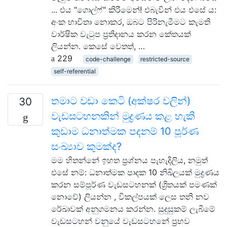
... එය "ගොල්ෆ්" කිරීමෙන්! එබැවින් එය එසේ ය:
අංක භාවිතා නොකර, ඔබට පිරිනැමීමට කැමති
වාර්ෂික වැටුප ප්‍රතිදානය කරන කේතයක්
ලියන්න. කෙසේ වෙතත්, …
229
code-challenge
restricted-source
self-referential
තමාට වඩා කෙටි (අක්ෂර වලින්)
30
වැඩසටහනකින් මුද්‍රණය කළ හැකි
කුඩාම ධනාත්මක පදනම් 10 පූර්ණ
සංඛ්‍යාව කුමක්ද?
මම හිතන්නේ ඉහත ප්‍රශ්නය පැහැදිලිය, නමුත්
එසේ නම්: ධනාත්මක පාදක 10 නිඛිලයක් මුද්‍රණය
කරන සම්පූර්ණ වැඩසටහනක් (ශ්‍රිතයක් පමණක්
නොවේ) ලියන්න , විකල්පයක් ලෙස තනි නව
රේඛාවක් අනුගමනය කරන්න. සුදුසුකම් ලැබීමේ
වැඩසටහන් වනුයේ වැඩසටහනේ ප්‍රභව