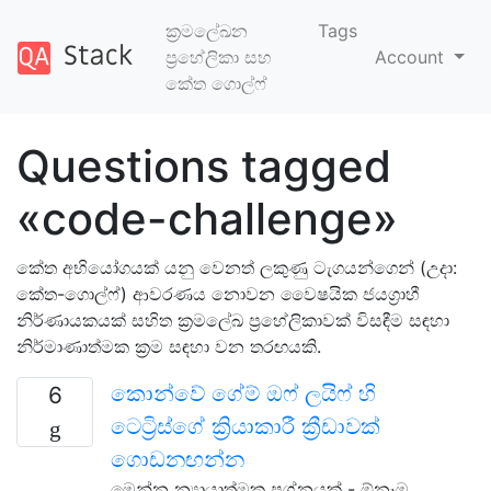
ක්‍රමලේඛන
Tags
ප්‍රහේලිකා සහ
Account
කේත ගොල්ෆ්
Questions tagged
«code-challenge»
කේත අභියෝගයක් යනු වෙනත් ලකුණු ටැගයන්ගෙන් (උදා:
කේත-ගොල්ෆ්) ආවරණය නොවන වෛෂයික ජයග්‍රාහී
නිර්ණායකයක් සහිත ක්‍රමලේඛ ප්‍රහේලිකාවක් විසඳීම සඳහා
නිර්මාණාත්මක ක්‍රම සඳහා වන තරඟයකි.
කොන්වේ ගේම් ඔෆ් ලයිෆ් හි
6
ටෙට්‍රිස්ගේ ක්‍රියාකාරී ක්‍රීඩාවක්
ගොඩනඟන්න
මෙන්න න්‍යායාත්මක ප්‍රශ්නයක් - ඕනෑම