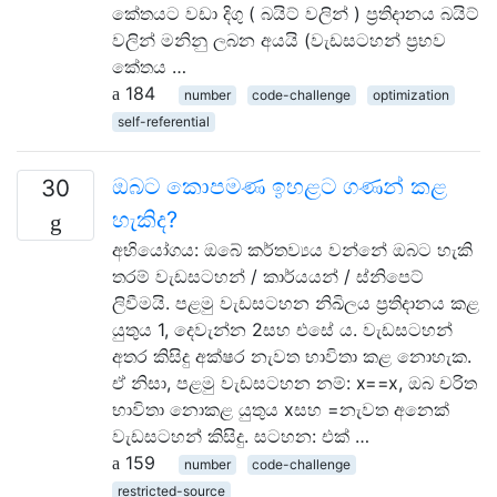
කේතයට වඩා දිගු ( බයිට් වලින් ) ප්‍රතිදානය බයිට්
වලින් මනිනු ලබන අයයි (වැඩසටහන් ප්‍රභව
කේතය …
184
number
code-challenge
optimization
self-referential
ඔබට කොපමණ ඉහළට ගණන් කළ
30
හැකිද?
අභියෝගය: ඔබේ කර්තව්‍යය වන්නේ ඔබට හැකි
තරම් වැඩසටහන් / කාර්යයන් / ස්නිපෙට්
ලිවීමයි. පළමු වැඩසටහන නිඛිලය ප්‍රතිදානය කළ
යුතුය 1, දෙවැන්න 2සහ එසේ ය. වැඩසටහන්
අතර කිසිදු අක්ෂර නැවත භාවිතා කළ නොහැක.
ඒ නිසා, පළමු වැඩසටහන නම්: x==x, ඔබ චරිත
භාවිතා නොකළ යුතුය xසහ =නැවත අනෙක්
වැඩසටහන් කිසිදු. සටහන: එක් …
159
number
code-challenge
restricted-source