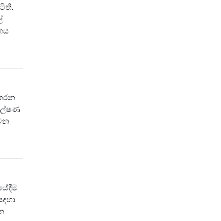
ිති.
්
්ගය
 කරන
්ලේෂණ
යවන
යේදීම
 සඳහා
්න