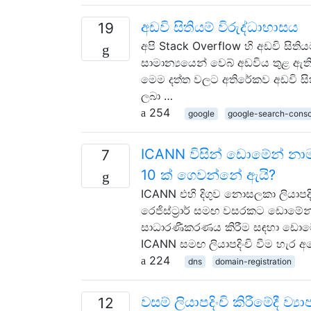
අඩවි සිතියම් විරුද්ධාභාසය
19
අපි Stack Overflow හි අඩවි සිතිය
සාමාන්‍යයෙන් වෙබ් අඩවිය තුළ ඇති
මෙම දත්ත වලට අතිරේකව අඩවි සි
ලබා …
254
google
google-search-conso
ICANN විසින් ඩොමේන් නා
7
10 ක් ගෙවන්නේ ඇයි?
ICANN එහි දිගුව නොසලකා ලියාප
රෙජිස්ට්‍රාර් සමඟ වසරකට ඩොමේ
සාධාරණීකරණය කිරීම සඳහා ඩොමේන්
ICANN සමඟ ලියාපදිංචි වීම හැර
224
dns
domain-registration
වසම් ලියාපදිංචි කිරීමේදී ව්
12