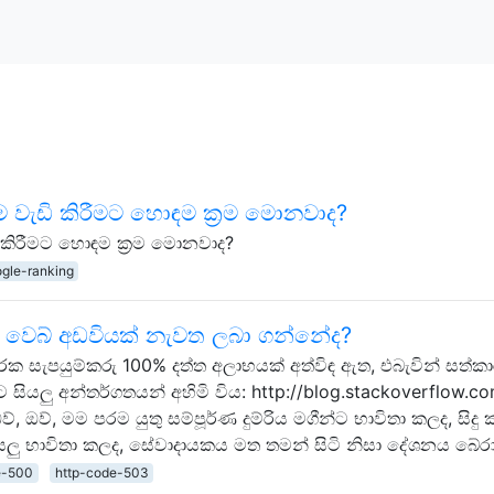
ටීම වැඩි කිරීමට හොඳම ක්‍රම මොනවාද?
ඩි කිරීමට හොඳම ක්‍රම මොනවාද?
gle-ranking
 වෙබ් අඩවියක් නැවත ලබා ගන්නේද?
 සැපයුම්කරු 100% දත්ත අලාභයක් අත්විඳ ඇත, එබැවින් සත්ක
සියලු අන්තර්ගතයන් අහිමි විය: http://blog.stackoverflow.c
, ඔව්, මම පරම යුතු සම්පූර්ණ දුම්රිය මගීන්ට භාවිතා කලද, සිදු 
ු භාවිතා කලද, සේවාදායකය මත තමන් සිටි නිසා දේශනය බේරා;
e-500
http-code-503