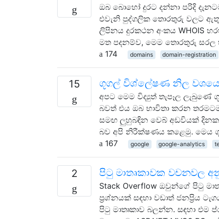
ඔබ බොහෝ දුරට දන්නා පරිදි දැනටමත්
එවැනි පුද්ගලික තොරතුරු වලට ඇතු
ලිපිනය දුරකථන අංකය WHOIS හරහා
මත පදනම්ව, මෙම තොරතුරු සරල හය
174
domains
domain-registration
ගූගල් විශ්ලේෂණ නිල වශයෙන
15
අපට මෙම විද්‍යුත් තැපෑල ලැබු
බවත් එය ඔබ භාවිතා කරන තරමටම 
සමඟ ලුහුබඳින වෙබ් අඩවියක් ද
බව අපි නිරීක්ෂණය කළෙමු. මෙය 
167
google
google-analytics
t
පිටු මාතෘකාවක වචනවල අනු
2
Stack Overflow ඔවුන්ගේ පිටු ම
ප්‍රශ්නයක් සඳහා වඩාත් ජනප්‍රිය 
පිටු මාතෘකාව බලන්න. සඳහා එම ප්ර