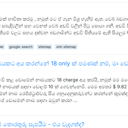
මක් භාවිතා කරමු , නමුත් මට ඒ ගැන මිශ්‍ර හැඟීම් ඇත. වෙබ් බඩගා
 සබැඳිවලින් සහ වෙනත් වෙබ් අඩවි වලින් පිටු සොයා ගනී. අඩවි ස
තියම් වලට සහය දක්වන බඩගාමින්ට අඩවි සිතියමේ ඇති සියලුම
le
google-search
sitemap
xml-sitemap
මයකට අය කරන්නේ 18 only ක් පමණක් නම්, මා ඩ
දිංචි කළ ඩොමේන් නාමයකට 18 charge අය කරයි, නමුත් මම ම
න් නාමයක් සඳහා ඩොලර් 10 ක් ගෙවන්නෙමි. මෙම අමතර $ 9.82
 නාම රෙජිස්ට්‍රාර්වරු සිය ගනුදෙනුකරුවන්ට කරන්නේ කුමක්ද
 අපේ ඩොමේන් නාම සඳහා ඔවුන් කරන …
‍යාජ තොරතුරු සැපයීම - එය වැදගත්ද?