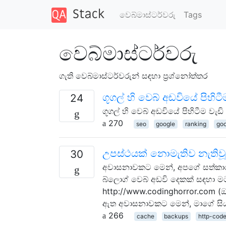
වෙබ්මාස්ටර්වරු
Tags
වෙබ්මාස්ටර්වරු
ගැති වෙබ්මාස්ටර්වරුන් සඳහා ප්‍රශ්නෝත්තර
ගූගල් හි වෙබ් අඩවියේ පිහි
24
ගූගල් හි වෙබ් අඩවියේ පිහිටීම වැ
270
seo
google
ranking
goo
උපස්ථයක් නොමැතිව නැතිවූ
30
අවාසනාවකට මෙන්, අපගේ සත්කාරක
බ්ලොග් වෙබ් අඩවි දෙකක් සඳහා මට 
http://www.codinghorror.com (ඔව්
ඇත අවාසනාවකට මෙන්, මාගේ සියල
266
cache
backups
http-cod