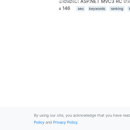
මාතෘකාව: ASP.NET MVC3 RC භාවි
146
seo
keywords
ranking
t
By using our site, you acknowledge that you have re
Policy
and
Privacy Policy
.