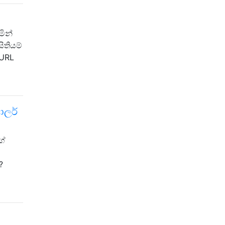
මින්
ිතියම්
 URL
ොලර්
ගේ
?