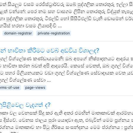
 සියලුම වසම් රෙජිස්ට්‍රාර්වරු ඔබේ පුද්ගලික තොරතුරු ඉල්ලා සිට
ළත් වන්නේ: පෙර නම සහ වාසගම ලිපින තොරතුරු විද්යුත් තැපැල
 පුද්ගලික තොරතුරු ටීඑල්ඩී හෝ සීසීටීඑල්ඩී වැනි ඩොමේන් වර
ිස් හරහා වසම ලියාපදිංචි …
domain-registrar
private-registration
් භාවිතා කිරීමට වෙබ් අඩවිය විශාලද?
ණේ ගූගල් විශ්ලේෂණ කණ්ඩායමෙනි: ඔබ අපගේ නිෂ්පාදනයට ආදරය
භාවිතා කරන බවත් අපි ආදරෙයි. කෙසේ වෙතත්, ඔබ ගූගල් විශ
ිනකට පහර මිලියනයකට වඩා ගූගල් විශ්ලේෂණ සේවාදායක වෙත 
ගූගල් විශ්ලේෂණ සේවා …
erms-of-use
page-views
පිළිවෙල වැදගත් ද?
ාතෘකා වල වෙනසක් සිදු කර ඇති අතර එමඟින් මාතෘකාවක් ආරම්භ
ටැගය දිස්වේ. වෙනස ජාලය පුරා යොදවා ඇත, එබැවින් මෙම ප්‍රශ්නය
ශ්නය මාතෘකාව හා පිටු ශීර්ෂය සංසන්දනය මෙම ප්රශ්නය : ප්‍රශ