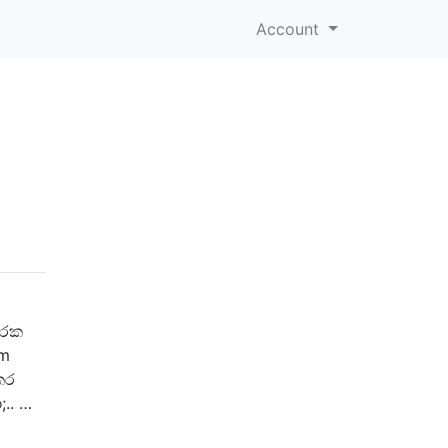
Account
ාරක
om
කර
.. …