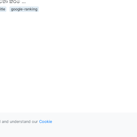
තා කිරීම …
itle
google-ranking
ad and understand our
Cookie