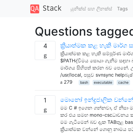
යුනික්ස් සහ ලිනක්ස්
Tags
Questions tagge
ක්‍රියාත්මක කළ හැකි මාර්
4
ක්‍රියාත්මක කළ හැකි සම්පූර්ණ 
$PATHද්විමය සොයා ගැනීම සඳහා බා
මාර්ගය සිහිපත් කරන බව පෙනේ. උ
/usr/local, පසුව svnsync helpබෑෂ
279
bash
executable
cache
මොනෝ ඉන්ද්‍රජාලික වන්න
1
මම C # ඉගෙන ගන්නවා, ඒ නිසා මම
කර එය සමඟ mono-cscධාවනය කළෙම
මම ගැටීමෙන් බව දැක TABතුළ bas
ක්‍රියාත්මක වන්නේ ගොනු නාමය 