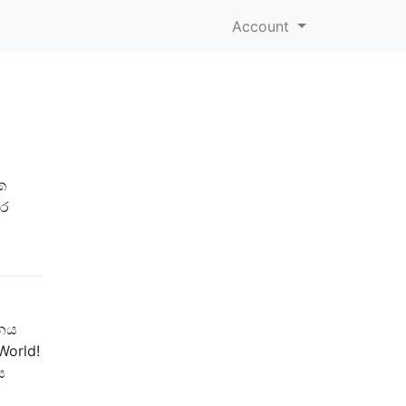
Account
ක
කර
දනය
World!
ය