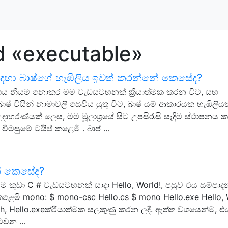
d «executable»
ග සඳහා බාෂ්ගේ හැඹිලිය ඉවත් කරන්නේ කෙසේද?
මාර්ගය නියම නොකර මම වැඩසටහනක් ක්‍රියාත්මක කරන විට, සහ
ෂ් විසින් නාමාවලි සෙවිය යුතු විට, බාෂ් යම් ආකාරයක හැඹිලිය
දාහරණයක් ලෙස, මම මූලාශ්‍රයේ සිට උපසිරැසි සෑදීම ස්ථාපනය 
් විමසුමේ ටයිප් කළෙමි . බාෂ් …
ේ කෙසේද?
 කුඩා C # වැඩසටහනක් සාදා Hello, World!, පසුව එය සම්පා
ි mono: $ mono-csc Hello.cs $ mono Hello.exe Hello, 
h, Hello.exeක්රියාත්මක සලකුණු කරන ලදී. ඇත්ත වශයෙන්ම, එ
පටවන …