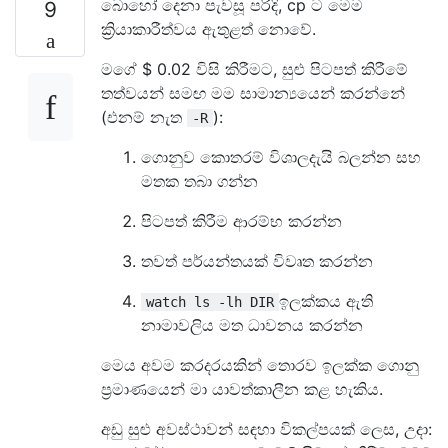
බොහෝ දෙනා පැවසූ පරිදි, cp ට මෙම
9
ක්‍රියාකාරීත්වය ඇතුළත් නොවේ.
මගේ $ 0.02 විසි කිරීමට, සුළු පිටපත් කිරීමේ
තත්වයන් සමඟ මම සාමාන්‍යයෙන් කරන්නේ
(එනම් නැත
):
-R
ගොනුව කොතරම් විශාලදැයි බලන්න සහ
මතක තබා ගන්න
පිටපත් කිරීම ආරම්භ කරන්න
තවත් පර්යන්තයක් විවෘත කරන්න
ඉලක්කය ඇති
watch ls -lh DIR
නාමාවලිය මත ධාවනය කරන්න
මෙය අවම කරදරයකින් තොරව ඉලක්ක ගොනු
ප්‍රමාණයෙන් මා යාවත්කාලීන කළ හැකිය.
අඩු සුළු අවස්ථාවන් සඳහා විකල්පයක් ලෙස, උදා: