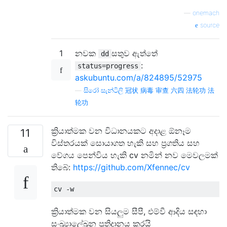
—
onemach
source
1
නවක
සතුව ඇත්තේ
dd
:
status=progress
askubuntu.com/a/824895/52975
—
සිරෝ සැන්ටිලි 冠状 病毒 审查 六四 法轮功 法
轮功
ක්‍රියාත්මක වන විධානයකට අදාළ ඕනෑම
11
විස්තරයක් සොයාගත හැකි සහ ප්‍රගතිය සහ
වේගය පෙන්විය හැකි cv නමින් නව මෙවලමක්
තිබේ:
https://github.com/Xfennec/cv
ක්‍රියාත්මක වන සියලුම සීපී, එම්වී ආදිය සඳහා
සංඛ්‍යාලේඛන ප්‍රතිදානය කරයි