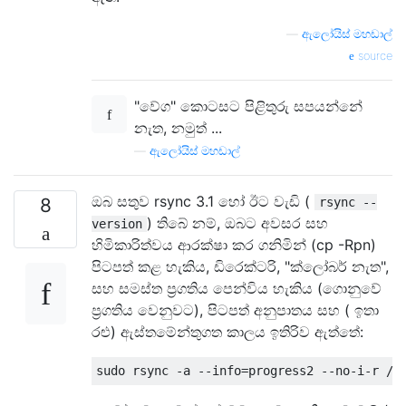
—
ඇලෝයිස් මහඩාල්
source
"වේග" කොටසට පිළිතුරු සපයන්නේ
නැත, නමුත් ...
—
ඇලෝයිස් මහඩාල්
ඔබ සතුව rsync 3.1 හෝ ඊට වැඩි (
8
rsync --
) තිබේ නම්, ඔබට අවසර සහ
version
හිමිකාරිත්වය ආරක්ෂා කර ගනිමින් (cp -Rpn)
පිටපත් කළ හැකිය, ඩිරෙක්ටරි, "ක්ලෝබර් නැත",
සහ සමස්ත ප්‍රගතිය පෙන්විය හැකිය (ගොනුවේ
ප්‍රගතිය වෙනුවට), පිටපත් අනුපාතය සහ ( ඉතා
රළු) ඇස්තමේන්තුගත කාලය ඉතිරිව ඇත්තේ: