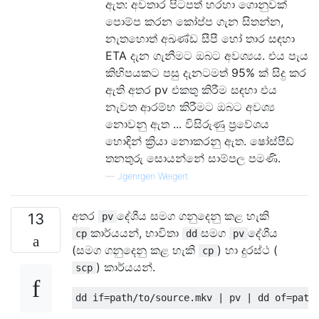
ඇත: අවතාර පිටපත් හරහා ගොනුවක්
පොම්ප කරන කෝප්ප ගැන සිතන්න,
නැතහොත් අඛණ්ඩ සීපී හෝ තාර සඳහා
ETA දැන ගැනීමට ඔබට අවශ්‍යය. එය පැය
කිහිපයකට පසු දැනටමත් 95% ක් සිදු කර
ඇති අතර pv එකතු කිරීම සඳහා එය
නැවත ආරම්භ කිරීමට ඔබට අවශ්‍ය
නොවනු ඇත ... විසිරුණු ප්‍රවේශය
හොඳින් ක්‍රියා නොකරනු ඇත. ෂෝස්පීඩ්
තනතුරු සොයන්නේ සාම්පල පමණි.
—
Jgenrgen Weigert
අතර
දේශීය සමග ගනුදෙනු කළ හැකි
13
pv
කාර්යයන්, භාවිතා
සමග
දේශීය
cp
dd
pv
(සමග ගනුදෙනු කළ හැකි
) හා දුරස්ථ (
cp
) කාර්යයන්.
scp