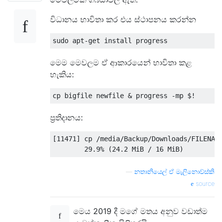
විධානය භාවිතා කර එය ස්ථාපනය කරන්න
මෙම මෙවලම ඒ ආකාරයෙන් භාවිතා කළ
හැකිය:
ප්‍රතිදානය:
[11471] cp /media/Backup/Downloads/FILENAME
—
නතානියෙල් ඒ මැලිනොව්ස්කි
source
මෙය 2019 දී මගේ මතය අනුව වඩාත්ම