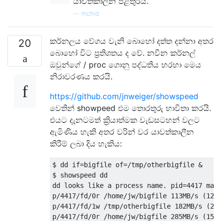
යාවත්කාලීන පිළිතුරයි.
—
mchid
කර්නලය වේගය වැනි බොහෝ දත්ත දන්නා අතර
20
බොහෝ විට ප්‍රතිශතය ද වේ. නවීන කර්නල්
ඔවුන්ගේ / proc ගොනු පද්ධතිය හරහා මෙය
නිරාවරණය කරයි.
https://github.com/jnweiger/showspeed
වෙතින් showpeed එම තොරතුරු භාවිතා කරයි.
එයට දැනටමත් ක්‍රියාත්මක වැඩසටහන් වලට
ඇමිණිය හැකි අතර වරින් වර යාවත්කාලීන
කිරීම් ලබා දිය හැකිය:
$ dd if=bigfile of=/tmp/otherbigfile &

$ showspeed dd

dd looks like a process name. pid=4417 matc
p/4417/fd/0r /home/jw/bigfile 113MB/s (12%,
p/4417/fd/1w /tmp/otherbigfile 182MB/s (2.6
p/4417/fd/0r /home/jw/bigfile 285MB/s (15%,