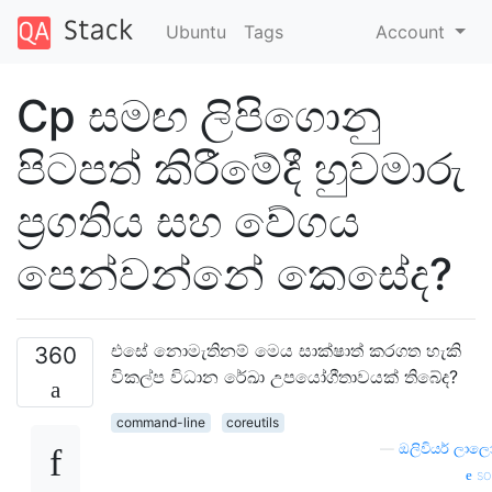
Ubuntu
Tags
Account
Cp සමඟ ලිපිගොනු
පිටපත් කිරීමේදී හුවමාරු
ප්‍රගතිය සහ වේගය
පෙන්වන්නේ කෙසේද?
එසේ නොමැතිනම් මෙය සාක්ෂාත් කරගත හැකි
360
විකල්ප විධාන රේඛා උපයෝගීතාවයක් තිබේද?
command-line
coreutils
—
ඔලිවියර් ලාලො
so