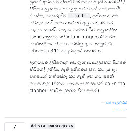
සූඩෝ අවශ්‍ය වන්නේ ඔබ සතුව නැති නාමාවලි /
ලිපිගොනු සමඟ කටයුතු කරන්නේ නම් පමණි.
එසේම, නොමැතිව
, ප්‍රතිශතය යම්
--no-i-r
වේලාවක පිටපත අතරතුර අඩු සංඛ්‍යාවකට
නැවත සැකසිය හැක. සමහර විට පසුකාලීන
rsync අනුවාදයන් info = progress2 සමඟ
පෙරනිමියෙන් නොපවතිනු ඇත, නමුත් එය
වර්තමාන 3.1.2 අනුවාදයේ නොමැත.
දැනටමත් ලිපිගොනු අඩංගු නාමාවලියකට පිටපත්
කිරීමේදී ඉතිරිව ඇති ප්‍රතිශතය සහ කාලය දළ
වශයෙන් තක්සේරු කර ඇති බව මට පෙනී
ගොස් ඇත (එනම්, ඔබ සාමාන්‍යයෙන් cp -n "no
clobber" භාවිතා කරන විට මෙන්).
—
එස් ලෙන්ට්ස්
source
7
dd status=progress