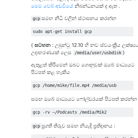
මෙම වෙබ් අඩවියේ
නිබන්ධනයක් ද ඇත .
සමඟ නිධි වලින් ස්ථාපනය කරන්න
gcp
(
සටහන
: උබුන්ටු 12.10 හි නව ස්වයංක්‍රීය ලක්ෂ්‍ය
උදාහරණයක් ලෙස
)
/media/user/usbdisk
ඇතුළත් කිරීමෙන් ඔබට ගොනුවක් ඔබේ මාධ්‍යයට
පිටපත් කළ හැකිය
සමඟ ඔබේ මාධ්‍යයට ෆෝල්ඩරයක් පිටපත් කරන්න
ප්‍රගති තීරුව සමඟ නියැදි ප්‍රතිදානය :
gcp