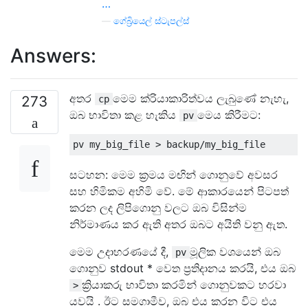
…
—
ගේබ්‍රියෙල් ස්ටැපල්ස්
Answers:
අතර
මෙම ක්රියාකාරිත්වය ලැබුණේ නැහැ,
273
cp
ඔබ භාවිතා කළ හැකිය
මෙය කිරීමට:
pv
සටහන: මෙම ක්‍රමය මඟින් ගොනුවේ අවසර
සහ හිමිකම අහිමි වේ. මේ ආකාරයෙන් පිටපත්
කරන ලද ලිපිගොනු වලට ඔබ විසින්ම
නිර්මාණය කර ඇති අතර ඔබට අයිති වනු ඇත.
මෙම උදාහරණයේ දී,
මූලික වශයෙන් ඔබ
pv
ගොනුව stdout * වෙත ප්‍රතිදානය කරයි, එය ඔබ
ක්‍රියාකරු භාවිතා කරමින් ගොනුවකට හරවා
>
යවයි . ඊට සමගාමීව, ඔබ එය කරන විට එය