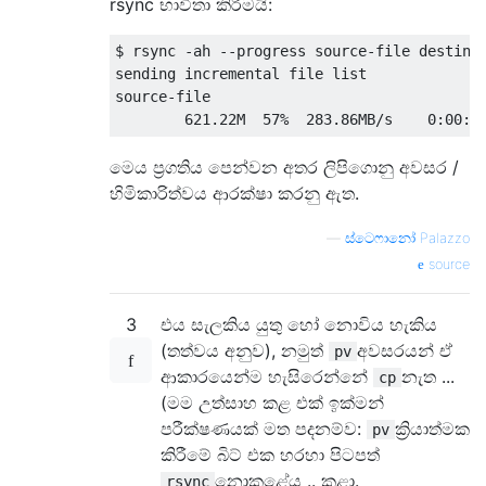
rsync භාවිතා කිරීමයි:
$ rsync -ah --progress source-file destinat
sending incremental file list

source-file

මෙය ප්‍රගතිය පෙන්වන අතර ලිපිගොනු අවසර /
හිමිකාරිත්වය ආරක්ෂා කරනු ඇත.
—
ස්ටෙෆානෝ Palazzo
source
3
එය සැලකිය යුතු හෝ නොවිය හැකිය
(තත්වය අනුව), නමුත්
අවසරයන් ඒ
pv
ආකාරයෙන්ම හැසිරෙන්නේ
නැත ...
cp
(මම උත්සාහ කළ එක් ඉක්මන්
පරීක්ෂණයක් මත පදනම්ව:
ක්‍රියාත්මක
pv
කිරීමේ බිට් එක හරහා පිටපත්
නොකළේය .. කළා.
rsync