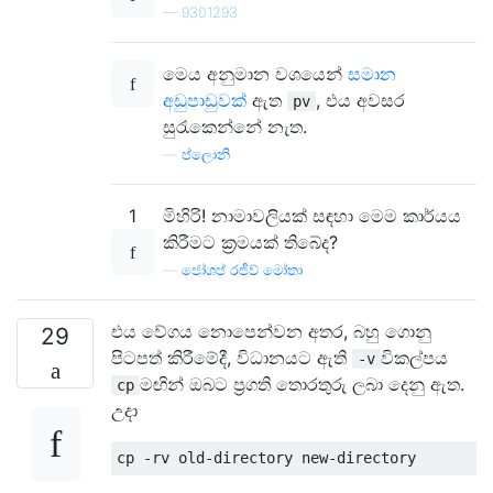
—
9301293
මෙය අනුමාන වශයෙන්
සමාන
අඩුපාඩුවක්
ඇත
, එය අවසර
pv
සුරැකෙන්නේ නැත.
—
ප්ලොනි
1
මිහිරි! නාමාවලියක් සඳහා මෙම කාර්යය
කිරීමට ක්‍රමයක් තිබේද?
—
ජෝශප් රජීව් මෝතා
එය වේගය නොපෙන්වන අතර, බහු ගොනු
29
පිටපත් කිරීමේදී, විධානයට ඇති
විකල්පය
-v
මඟින් ඔබට ප්‍රගති තොරතුරු ලබා දෙනු ඇත.
cp
උදා