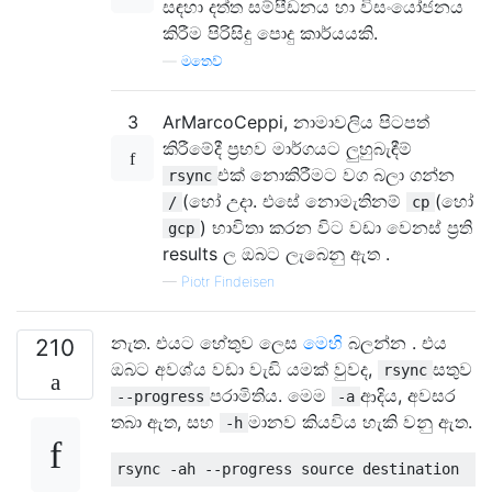
සඳහා දත්ත සම්පීඩනය හා විසංයෝජනය
කිරීම පිරිසිදු පොදු කාර්යයකි.
—
මතෙව්
3
ArMarcoCeppi, නාමාවලිය පිටපත්
කිරීමේදී ප්‍රභව මාර්ගයට ලුහුබැඳීම්
එක් නොකිරීමට වග බලා ගන්න
rsync
(හෝ උදා. එසේ නොමැතිනම්
(හෝ
/
cp
) භාවිතා කරන විට වඩා වෙනස් ප්‍රති
gcp
results ල ඔබට ලැබෙනු ඇත .
—
Piotr Findeisen
නැත. එයට හේතුව ලෙස
මෙහි
බලන්න . එය
210
ඔබට අවශ්ය වඩා වැඩි යමක් වුවද,
සතුව
rsync
පරාමිතිය. මෙම
ආදිය, අවසර
--progress
-a
තබා ඇත, සහ
මානව කියවිය හැකි වනු ඇත.
-h