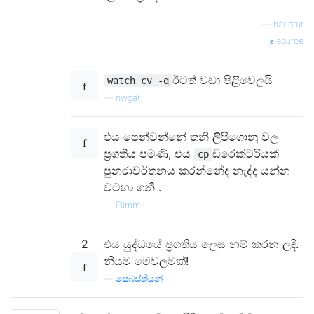
—
naugtur
source
ඊටත් වඩා පිළිවෙලයි
watch cv -q
—
nwgat
එය පෙන්වන්නේ තනි ලිපිගොනු වල
ප්‍රගතිය පමණි, එය
ඩිරෙක්ටරියක්
cp
පුනරාවර්තනය කරන්නේද නැද්ද යන්න
වටහා ගනී .
—
Flimm
2
එය යුද්ධයේ ප්‍රගතිය ලෙස නම් කරන ලදී.
නියම මෙවලමක්!
—
සෙබස්තියන්