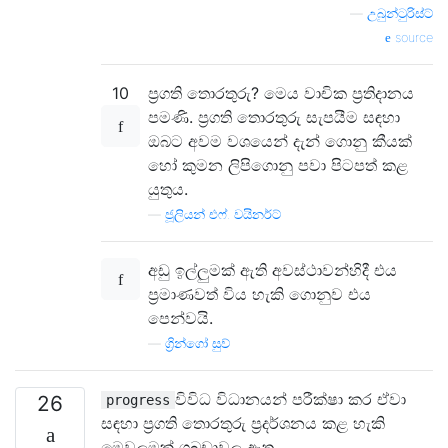
—
උබුන්ටුරිස්ට්
source
10
ප්‍රගති තොරතුරු? මෙය වාචික ප්‍රතිදානය
පමණි. ප්‍රගති තොරතුරු සැපයීම සඳහා
ඔබට අවම වශයෙන් දැන් ගොනු කීයක්
හෝ කුමන ලිපිගොනු පවා පිටපත් කළ
යුතුය.
—
ජූලියන් එෆ්. වයිනර්ට්
අඩු ඉල්ලුමක් ඇති අවස්ථාවන්හිදී එය
ප්‍රමාණවත් විය හැකි ගොනුව එය
පෙන්වයි.
—
ග්‍රින්ගෝ සුව්
විවිධ විධානයන් පරීක්ෂා කර ඒවා
26
progress
සඳහා ප්‍රගති තොරතුරු ප්‍රදර්ශනය කළ හැකි
මෙවලමක් ගබඩාවල ඇත.