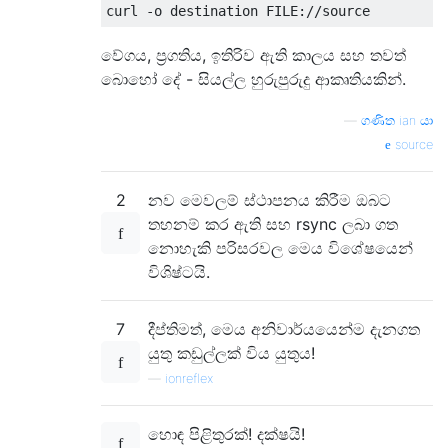
වේගය, ප්‍රගතිය, ඉතිරිව ඇති කාලය සහ තවත්
බොහෝ දේ - සියල්ල හුරුපුරුදු ආකෘතියකින්.
—
ගණිත ian යා
source
2
නව මෙවලම් ස්ථාපනය කිරීම ඔබට
තහනම් කර ඇති සහ rsync ලබා ගත
නොහැකි පරිසරවල මෙය විශේෂයෙන්
විශිෂ්ටයි.
7
දීප්තිමත්, මෙය අනිවාර්යයෙන්ම දැනගත
යුතු කඩුල්ලක් විය යුතුය!
—
ionreflex
හොඳ පිළිතුරක්! දක්ෂයි!