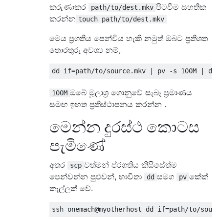
කරුණාකර
පිටවීම සහතික
path/to/dest.mkv
කරන්න
touch path/to/dest.mkv
මෙය ප්‍රගතිය පෙන්විය හැකි නමුත් ඔබට ප්‍රතිශත
තොරතුරු අවශ්‍ය නම්,
ඔබේ මූලාශ්‍ර ගොනුවේ සැබෑ ප්‍රමාණය
100M
සමඟ ඉහත ප්‍රතිස්ථාපනය කරන්න .
මෙන්න දුරස්ථ කොටස
පැමිණේ
අතර
වත්මන් ප්රගතිය කිසිසේත්ම
scp
පෙන්වන්න පුළුවන්, භාවිතා
සමග
කේක්
dd
pv
කෑල්ලක් වේ.