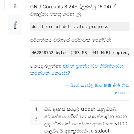
GNU Coreutils 8.24+ (උබුන්ටු 16.04) හි
විකල්පය එකතු කරන ලදි:
පර්යන්තය වර්ගයේ රේඛාවක් පෙන්වයි:
මෙයද බලන්න:
dd හි ප්‍රගතිය ඔබ නිරීක්ෂණය
කරන්නේ කෙසේද?
—
සිරෝ සැන්ටිලි 冠状 病毒 审查 六四
source
1
ඔබ අදහස් කළේ: stdout යනු ඔබේ
පර්යන්තය වරින් වර යාවත්කාලීන කරන
ලද රේඛාවක්
පෙන්වන
අක්‍ෂර සහ vt100
ගැලවීමේ අනුක්‍රමයකි ;). stdout