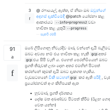
3
@ රෆායෙල්, ඇත්ත, ඒ නිසා ඔබ
ඔවුන්ගේ
අදහස් දැක්වීමේදී
@ipatch යෝජනා කළ
ආකාරයට
වඩා
--info=progress2
භාවිතා කළ යුතුයි
--progress
—
සැකරි රම්සි
ඔබේ ලිපිගොනු නිවැරදිව මාරු වන්නේ දැයි බැලීම
91
ඔබට අවශ්‍ය නම් එය භාවිතා කළ හැකි
අතර
gcp
එය සීපී වැනි ය. එහෙත් පෙරනිමියෙන් ඔබට
gcp
ප්‍රගති තීරුවක් ලබා දෙන අතර එමඟින් පිටපත්
කරන්නේ කුමක් දැයි ඔබට දැකගත හැකිය.
වැඩසටහනේ
විකී සටහන්
කර ඇති
පරිදි
, වැන
gcp
ප්‍රයෝජනවත් අංග කිහිපයක් ඇත
හුවමාරු ප්‍රගති දර්ශකය
දෝෂ මත අඛණ්ඩව පිටපත් කිරීම (ඊළඟ ගො
වෙත යන්න)