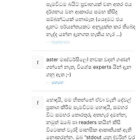
සැමවිටම බයිට් ප්‍රවාහයක් වන අතර එය
දර්ශනය වන ආකාරය සමඟ කිසිදු
සම්බන්ධයක් නොමැත (යෙදුමට එය
දැනට පර්යන්තයකට අනුයුක්ත කර තිබේද
නැද්ද යන්න දැනගත හැකිය හැර ...)
—
masterxilo
aster මාස්ටර්සිලෝ නවක වදන් ගණන්
ගන්නේ නැත, විශේෂ experts යින් දැන
ගනු ඇත ;-)
—
හෙහෙ
හොඳයි, මම හිතන්නේ ඒවා වැනි දේවල්
ප්‍රකාශ කිරීම සැමවිටම හොඳයි, සමහර
විට සමහර තොරතුරු අතහැර දමන්න,
නමුත් ඔබේ පා readers කයින් කිසි
විටෙකත් වැරදි මානසික ආකෘතියක් ඇති
නොකරන්න. ඔබ "stdout යනු (වරින් වර