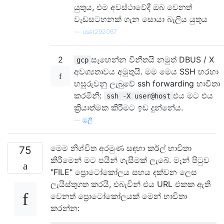
යුතුය, එම අවස්ථාවේදී ඔබ වෙනත්
වැඩසටහනක් ගැන සොයා බැලිය යුතුය
—
user292067
2
සෑහෙන්න විනීතයි නමුත් DBUS / X
gcp
අවශ්‍යතාවය අමුතුයි. මම මෙය SSH හරහා
හසුරුවනු ලැබුවේ ssh forwarding භාවිතා
කරමිනි:
එය මට එය
ssh -X user@host
ක්‍රියාත්මක කිරීමට ඉඩ දුන්නේය.
—
ඔලි
මෙම නිශ්චිත අරමුණ සඳහා කර්ල් භාවිතා
75
කිරීමෙන් මට පයින් ගැසීමක් ලැබේ. මෑන් පිටුව
"FILE" ප්‍රොටෝකෝලය සහය දක්වන ලෙස
ලැයිස්තුගත කරයි, එබැවින් එය URL එකක ඇති
වෙනත් ප්‍රොටෝකෝලයක් මෙන් භාවිතා
කරන්න: