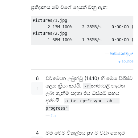
ප්‍රතිදානය මේ වගේ දෙයක් වනු ඇත:
Pictures/1.jpg

      2.13M 100%    2.28MB/s    0:00:00 (xf
Pictures/2.jpg

—
බාර්ටෙක්බ්‍රැක්
source
6
වර්තමාන උබුන්ටු (14.10) හි මෙය විශිෂ්ට
ලෙස ක්‍රියා කරයි.
නාමාවලි නැවත
-r
ලබා ගැනීම සඳහා එය ධජයට සහය
දක්වයි .
alias cp="rsync -ah --
progress"
—
Cp
4
මම මෙම විකල්පය pv ට වඩා හොඳට