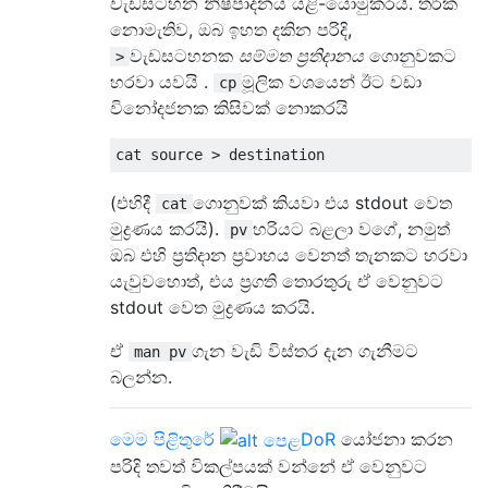
වැඩසටහන නිෂ්පාදනය යළි-යොමුකරයි. තර්ක
නොමැතිව, ඔබ ඉහත දකින පරිදි,
වැඩසටහනක
සම්මත ප්‍රතිදානය
ගොනුවකට
>
හරවා යවයි .
මූලික වශයෙන් ඊට වඩා
cp
විනෝදජනක කිසිවක් නොකරයි
(එහිදී
ගොනුවක් කියවා එය stdout වෙත
cat
මුද්‍රණය කරයි).
හරියට බළලා වගේ, නමුත්
pv
ඔබ එහි ප්‍රතිදාන ප්‍රවාහය වෙනත් තැනකට හරවා
යැවුවහොත්, එය ප්‍රගති තොරතුරු ඒ වෙනුවට
stdout වෙත මුද්‍රණය කරයි.
ඒ
ගැන වැඩි විස්තර දැන ගැනීමට
man pv
බලන්න.
මෙම පිළිතුරේ
DoR
යෝජනා කරන
පරිදි තවත් විකල්පයක් වන්නේ ඒ වෙනුවට