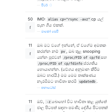
—
පීටර් .O
50
IMO:
cp යල්
alias cp="rsync -avz"
පැන ගිය එකක්.
—
මාකෝ සෙපී
11
ඔබ මට වගේ ඉන්නේ, ඒ වගේම අමතක
කරන්න නම්
, ඔබ තුළ snooping
pv
යන්න පුළුවන්
සහ
/proc/PID of cp/fd
ප්රගතිය
/proc/PID of cp/fdinfo
හොයාගන්න. (වේගය අනුමාන කිරීම
ඔබට භාරයි.) මම මෙම තාක්ෂණය
නැරඹීමට භාවිතා කරමි
.
updatedb
—
තනාටෝස්
11
ඔව්,
බොහෝ විට භාවිතා කළ යුත්තේ
-z
ජාල පිටපත් සඳහා පමණි; දේශීය පිටපතක්