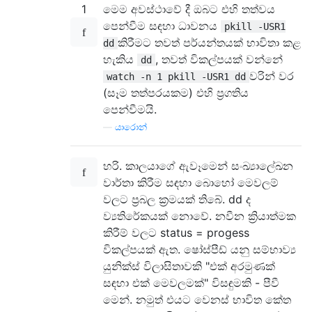
1
මෙම අවස්ථාවේ දී ඔබට එහි තත්වය
පෙන්වීම සඳහා ධාවනය
pkill -USR1
කිරීමට තවත් පර්යන්තයක් භාවිතා කළ
dd
හැකිය
, තවත් විකල්පයක් වන්නේ
dd
වරින් වර
watch -n 1 pkill -USR1 dd
(සෑම තත්පරයකම) එහි ප්‍රගතිය
පෙන්වීමයි.
—
යාරොන්
හරි. කාලයාගේ ඇවෑමෙන් සංඛ්‍යාලේඛන
වාර්තා කිරීම සඳහා බොහෝ මෙවලම්
වලට ප්‍රබල ක්‍රමයක් තිබේ. dd ද
ව්‍යතිරේකයක් නොවේ. නවීන ක්‍රියාත්මක
කිරීම් වලට status = progess
විකල්පයක් ඇත. ෂෝස්පීඩ් යනු සම්භාව්‍ය
යුනික්ස් විලාසිතාවකි "එක් අරමුණක්
සඳහා එක් මෙවලමක්" විසඳුමකි - පීවී
මෙන්. නමුත් එයට වෙනස් භාවිත කේත