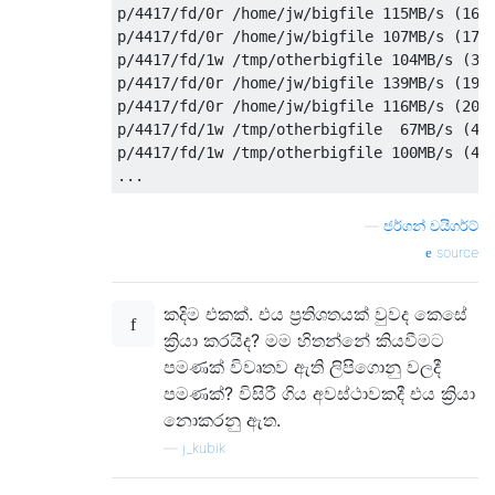
p/4417/fd/0r /home/jw/bigfile 115MB/s (16%,
p/4417/fd/0r /home/jw/bigfile 107MB/s (17%,
p/4417/fd/1w /tmp/otherbigfile 104MB/s (3.5
p/4417/fd/0r /home/jw/bigfile 139MB/s (19%,
p/4417/fd/0r /home/jw/bigfile 116MB/s (20%,
p/4417/fd/1w /tmp/otherbigfile  67MB/s (4.0
p/4417/fd/1w /tmp/otherbigfile 100MB/s (4.1
—
ජර්ගන් වයිගර්ට්
source
කදිම එකක්. එය ප්‍රතිශතයක් වුවද කෙසේ
ක්‍රියා කරයිද? මම හිතන්නේ කියවීමට
පමණක් විවෘතව ඇති ලිපිගොනු වලදී
පමණක්? විසිරී ගිය අවස්ථාවකදී එය ක්‍රියා
නොකරනු ඇත.
—
j_kubik