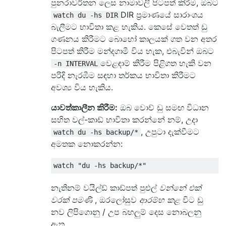
පුනරාවර්තන ලෙස නාමාවලි පිටපත් කිරීම, ඔබට
DIR ප්‍රමාණයේ සාරාංශය
watch du -hs DIR
බැලීමට භාවිතා කළ හැකිය. කෙසේ වෙතත් ඩු
ගණනය කිරීමට බොහෝ කාලයක් ගත වන අතර
පිටපත් කිරීම මන්දගාමී විය හැක, එබැවින් ඔබට
වෙළඳාම් කිරීම පිළිගත හැකි වන
-n INTERVAL
පරිදි නැරඹීම සඳහා තර්කය භාවිතා කිරීමට
අවශ්‍ය විය හැකිය.
යාවත්කාලීන කිරීම:
ඔබ වොච් ඩු සමඟ විධාන
සහිත වල්-කාඩ් භාවිතා කරන්නේ නම්, උදා
, උපුටා දැක්වීමට
watch du -hs backup/*
අමතක නොකරන්න:
නැතිනම් වයිල්ඩ් කාඩ්පත් පුළුල්
වන්නේ එක්
වරක් පමණි
, ඔරලෝසුව
ආරම්භ කළ
විට ඩු ​​
නව ලිපිගොනු / උප බහලුම් දෙස නොබලනු
ඇත.