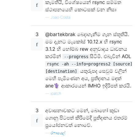
කැමතියි, විශේෂයෙන් rsync සම්මත
ස්ථාපනයෙහි කොටසක් වන නිසා
—
Joao Costa
3
@bartekbrak බෙදාගැනීම ගැන ස්තූතියි.
මම දැනට මැකෝස් 10.12.x හි rsync
3.1.2 හි හෝම්බ rew අනුවාදය ධාවනය
කරමින්
සිටිමි. එබැවින් AOL
--progress
rsync -ah --info=progress2 [source]
යතුරුපද සෙවුම් වලින්
[destination]
මෙහි පැමිණෙන අය, ප්‍රතිදානය මඳක්
ane‍⚕️ ආකාරයෙන් IMHO ඉදිරිපත් කරයි.
—
ipatch
3
අවාසනාවකට මෙන්, බොහෝ කුඩා
ගොනු පිටපත් කිරීමේදී ප්‍රතිදානය එතරම්
ප්‍රයෝජනවත් නොවේ.
—
රෆායෙල්