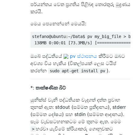
පර්යන්තය වෙත ප්‍රගතිය පිළිබඳ තොරතුරු මුද්‍රණය
කරයි.
මෙය පෙනෙන්නේ මෙයයි:
stefano@ubuntu:~/Data$ pv my_big_file > bac
ඔබේ පද්ධතියේ
pv ස්ථාපනය
කිරීමට ඔබට
අවශ්‍ය විය හැකිය (විකල්පයක් ලෙස ටයිප්
කරන්න
).
sudo apt-get install pv
*:
තාක්ෂණික බිට්
යුනික්ස් වැනි පද්ධතියක වැදගත් දත්ත ප්‍රවාහ
තුනක් ඇත: stdout (සම්මත ප්‍රතිදානය), stderr
(සම්මත දෝෂය) සහ stdin (සම්මත ආදානය).
සෑම වැඩසටහනකටම මේ තුනම ඇත. මෙම
හරවා යැවීමේ ක්රියාකරු ගොනුවකට
>