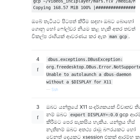
gcp ~/Videos_incIplayer/mars.flv /media/Mik
ඔබේ තැටියට පිටපත් කිරීම සඳහා ඔබට බොහෝ
ගොනු හෝ ෆෝල්ඩර නියම කළ හැකි අතර තවත්
විකල්ප රාශියක් ආවරණය කර ඇත
.
man gcp
4
dbus.exceptions.DBusException:
org.freedesktop.DBus.Error.NotSupport
Unable to autolaunch a dbus-daemon
without a $DISPLAY for X11
—
Ssh
3
ඔබට යන්ත්‍රයේ X11 සංදර්ශකයක් විවෘතව ත
නම් ඔබට
gcp ආරම
export DISPLAY=:0.0
කිරීමට පෙර සැකසිය හැකිය. යන්ත්‍රය හිස්
නැතිනම් ඔබට අතථ්‍ය රාමු බෆරයකට හෝ
වෙනත් දෙයකට xsession එකක් ආරම්භ 