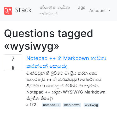
පරිගණක භාවිතා
Tags
Account
කරන්නන්
Questions tagged
«wysiwyg»
Notepad ++ හි Markdown භාවිතා
7
කරන්නේ කෙසේද
මාක්ඩවුන් හි ලිවීමට මා ප්‍රිය කරන අතර
නොට්පෑඩ් ++ හි මාර්ක්ඩවුන් අන්තර්ගතය
ලිවීමට හා පෙරදසුන් කිරීමට මා කැමතිය.
Notepad ++ සඳහා WYSIWYG Markdown
ප්ලගීන තිබේද?
172
notepad++
markdown
wysiwyg