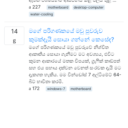
ඇත්ත වශයෙන්ම ආසවනය කළ ජලය තුළ …
227
motherboard
desktop-computer
water-cooling
මගේ පරිගණකයේ මවු පුවරුව
14
කුමක්දැයි සොයා ගන්නේ කෙසේද?
මගේ පරිගණකයේ මවු පුවරුවේ නිශ්චිත
ආකෘතිය සොයා ගැනීමට මට අවශ්‍යය, එවිට
කුමන ආකාරයේ මතක චිපයක්, ග්‍රැෆික් කාඩ්පත්
සහ එය සහාය දක්වන වෙනත් සංරචක දැයි මට
දැකගත හැකිය. මම වින්ඩෝස් 7 අල්ටිමේට් 64-
බිට් භාවිතා කරමි.
172
windows-7
motherboard