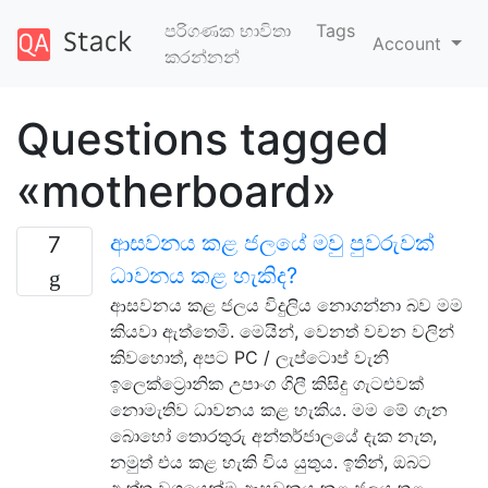
පරිගණක භාවිතා
Tags
Account
කරන්නන්
Questions tagged
«motherboard»
ආසවනය කළ ජලයේ මවු පුවරුවක්
7
ධාවනය කළ හැකිද?
ආසවනය කළ ජලය විදුලිය නොගන්නා බව මම
කියවා ඇත්තෙමි. මෙයින්, වෙනත් වචන වලින්
කිවහොත්, අපට PC / ලැප්ටොප් වැනි
ඉලෙක්ට්‍රොනික උපාංග ගිලී කිසිදු ගැටළුවක්
නොමැතිව ධාවනය කළ හැකිය. මම මේ ගැන
බොහෝ තොරතුරු අන්තර්ජාලයේ දැක නැත,
නමුත් එය කළ හැකි විය යුතුය. ඉතින්, ඔබට