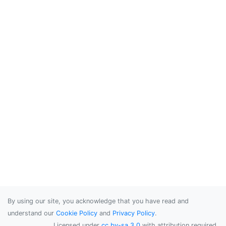
By using our site, you acknowledge that you have read and
understand our
Cookie Policy
and
Privacy Policy
.
Licensed under
cc by-sa 3.0
with attribution required.