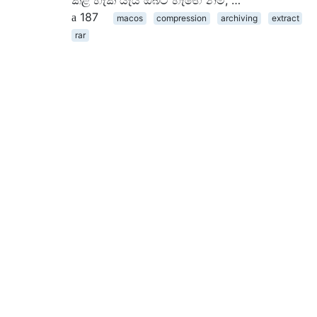
කළ හැකි යැයි ඔබට හැඟේ නම්, …
187
macos
compression
archiving
extract
rar