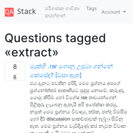
පරිගණක භාවිතා
Tags
Account
කරන්නන්
Questions tagged
«extract»
මැක්හි .rar ගොනු උපුටා ගන්නේ
8
කෙසේද? [වසා ඇත]
එය දැනට පවතින පරිදි, මෙම ප්‍රශ්නය අපගේ
ප්‍රශ්නෝත්තර ආකෘතියට සුදුසු නොවේ. කරුණු,
යොමු කිරීම් හෝ විශේෂ ise තාවයන්ගෙන්
පිළිතුරු ලැබෙනු ඇතැයි අපි අපේක්ෂා කරමු,
නමුත් මෙම ප්‍රශ්නය විවාදය, තර්ක, ඡන්ද විමසීම
හෝ දීර් discussion සාකච්ඡාවක් ඉල්ලා සිටිනු
ඇත. මෙම ප්‍රශ්නය වැඩිදියුණු කර නැවත විවෘත