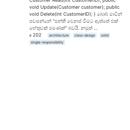
Customer Read(int CustomerID); public
void Update(Customer customer); public
void Delete(int CustomerID); } බොබ් මාටින්
පවසන්නේ "පන්ති වෙනස් වීමට ඇත්තේ එක්
හේතුවක් පමණක්" බවයි. නමුත් …
202
architecture
class-design
solid
single-responsibility