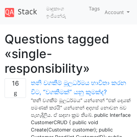
මෘදුකාංග
Tags
Account
ඉංජිනේරු
Questions tagged
«single-
responsibility»
තනි වගකීම් මූලධර්මය භාවිතා කරන
16
විට, “වගකීමක්” යනු කුමක්ද?
“තනි වගකීම් මූලධර්මය” යන්නෙන් “එක් දෙයක්
පමණක් කරයි” යන්නෙන් අදහස් නොවන බව
පැහැදිලිය. ඒ සඳහා ක්‍රම තිබේ. public Interface
CustomerCRUD { public void
Create(Customer customer); public