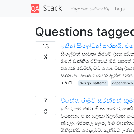
මෘදුකාංග ඉංජිනේරු
Tags
Questions tagge
ඉතින් සිංගල්ටන් නරකයි, 
13
සිංගල්ටන් භාවිතා කිරීමේ (සහ අධි
මගේ වෘත්තීය ජීවිතයේ මීට පෙරත් 
එහෙත් තවමත්, මට හොඳ විකල්පයක
සාකච්ඡා බොහොමයක් ඇත්ත වශය
571
design-patterns
dependency-
වසන්ත රාමුව කරන්නේ කුමක
7
ඉතින්, මම ජාවා හි නවතම ව්‍යාප
වසන්තය ගැන සලකා බලන්නේ ඇයි?
කියලා! බරපතල ලෙස, මම වසන්තය 
මිනිසුන්ව පොළඹවා ගැනීමට උත්