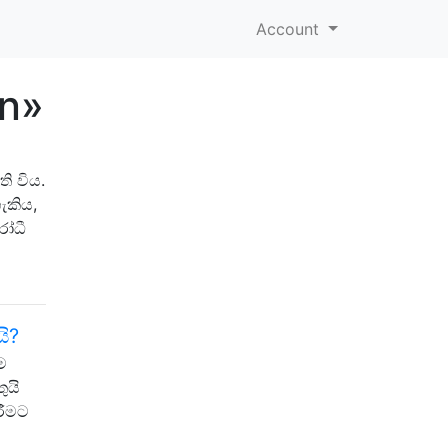
Account
on»
ි විය.
ැකිය,
රෝධී
ි?
ම
ුයි
රීමට