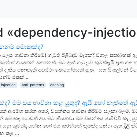
d «dependency-injecti
එහෙනම් මොකක්ද?
ක ලෙස භාවිතා කිරීමේ) ගැටළු පිළිබඳව මෑතකදී විශාල කතාබහක් ඇත
මමත් ඒ අයගෙන් කෙනෙක්. මට දැන් ගැටලුව කුමක්දැයි දැක ගත හ
් දැකිය නොහැකි අවස්ථා බොහෝමයක් ඇත - සහ සිංගල්ටන් වි
ෙන්ම එකක් …
injection
anti-patterns
caching
්ද? මම එය භාවිතා කළ යුතුද? ඇයි හෝ නැත්තේ ඇය
ෘතියක් ආරම්භ කරන අතර, වසන්තය භාවිතා කිරීමට සලකා බලමි. ම
 මොකද ගොඩක් අය මට කියනවා මම වසන්තය පාවිච්චි කළ යුත
යනු කුමක්ද යන්න හෝ එය කරන්නේ කුමක්ද යන්න පැහැදිලි කි
සාහ කළ …