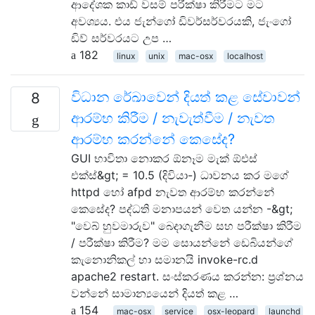
ආදේශක කාඩ් වසම් පරීක්ෂා කිරීමට මට
අවශ්‍යය. එය ජැන්ගෝ ඩිවර්සර්වරයකි, ජැංගෝ
ඩිව් සර්වරයට උප …
182
linux
unix
mac-osx
localhost
විධාන රේඛාවෙන් දියත් කළ සේවාවන්
8
ආරම්භ කිරීම / නැවැත්වීම / නැවත
ආරම්භ කරන්නේ කෙසේද?
GUI භාවිතා නොකර ඕනෑම මැක් ඕඑස්
එක්ස්&gt; = 10.5 (දිවියා-) ධාවනය කර මගේ
httpd හෝ afpd නැවත ආරම්භ කරන්නේ
කෙසේද? පද්ධති මනාපයන් වෙත යන්න -&gt;
"වෙබ් හුවමාරුව" බෙදාගැනීම සහ පරීක්ෂා කිරීම
/ පරීක්ෂා කිරීම? මම සොයන්නේ ඩෙබියන්ගේ
කැනොනිකල් හා සමානයි invoke-rc.d
apache2 restart. සංස්කරණය කරන්න: ප්‍රශ්නය
වන්නේ සාමාන්‍යයෙන් දියත් කළ …
154
mac-osx
service
osx-leopard
launchd