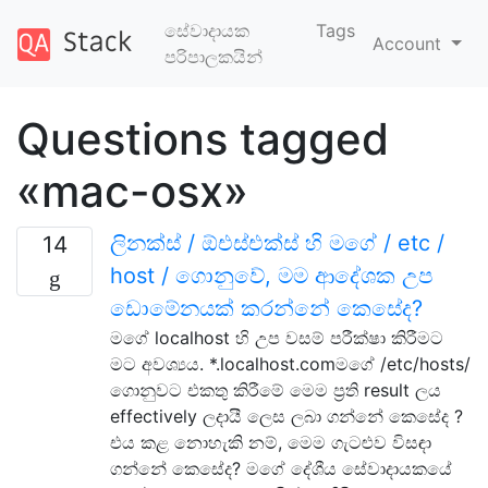
සේවාදායක
Tags
Account
පරිපාලකයින්
Questions tagged
«mac-osx»
ලිනක්ස් / ඕඑස්එක්ස් හි මගේ / etc /
14
host / ගොනුවේ, මම ආදේශක උප
ඩොමේනයක් කරන්නේ කෙසේද?
මගේ localhost හි උප වසම් පරීක්ෂා කිරීමට
මට අවශ්‍යය. *.localhost.comමගේ /etc/hosts/
ගොනුවට එකතු කිරීමේ මෙම ප්‍රති result ලය
effectively ලදායී ලෙස ලබා ගන්නේ කෙසේද ?
එය කළ නොහැකි නම්, මෙම ගැටළුව විසඳා
ගන්නේ කෙසේද? මගේ දේශීය සේවාදායකයේ