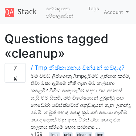
සේවාදායක
Tags
Account
පරිපාලකයින්
Questions tagged
«cleanup»
/ Tmp නිෂ්කාශනය වන්නේ කවදාද?
7
මම විවිධ ලිපිගොනු /tmpදැමීමට උත්සාහ කරමි,
ඒවා මකා දැමීමේ නීති ගැන මම කල්පනා
කළෙමි? විවිධ බෙදාහැරීම් සඳහා එය වෙනස්
යැයි මම සිතමි, මම විශේෂයෙන් උබුන්ටු සහ
ෆෙඩෝරා ඩෙස්ක්ටොප් අනුවාදයන් ගැන උනන්දු
වෙමි. නමුත් හොඳ පොදු ක්‍රමයක් සොයා ගැනීම
හොඳ දෙයක් වනු ඇත. ඊටත් වඩා හොඳ එය
පාලනය කිරීමේ හොඳ සාමාන්‍ය …
159
linux
unix
cleanup
tmp