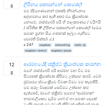
ලිපිනය සකසන්නේ කෙසේද?
මම (සියගණනෙන් එකක්) නිබන්ධනය
අනුගමනය කර ඇති අතර එය ක්‍රියාත්මක
නොවේ. රාස්ප්බෙරි පයි හි ජාලකරණය / වයිෆයි
/ ස්ථිතික IP ලිපිනය සකසන්නේ කෙසේද? (මෙය
සමාන ප්‍රශ්න සිය ගණනක් අල්ලා ගැනීමට
ඩොරති ඩික්සර් ය.)
247
raspbian
networking
static-ip
raspbian-stretch
raspbian-jessie
ආරම්භයේදී ස්ක්‍රිප්ට් ක්‍රියාත්මක කරන්න
12
මගේ රාස්ප්බෙරි පයි ආරම්භ වන විට මම
පිටපතක් ක්‍රියාත්මක කිරීමට උත්සාහ කරමි. වෙබ්
බ්‍රව්සරය ස්වයංක්‍රීයව විවෘත වීමට මම කැමතියි.
මම සරල විසඳුමක් සෙවීමට උත්සාහ කර
ඇත්තෙමි, (මගේ ස්ක්‍රිප්ට් සමහර "ආරම්භක"
නාමාවලියකට දැමීම හෝ ඒ හා සමාන දෙයක්
වැනි) නමුත් මම එවැනි කිසිවක් දකින්නේ නැත.