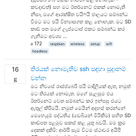
කවදාවත්) සහ මට ඊතර්නෙට් එකක් නොමැති
නිසා, මගේ ආරක්ෂිත වයිෆයි ජාලයට සම්බන්ධ
වීමට මට පයි වින්‍යාසගත කළ නොහැක. මට SD
කාඩ් පත මගේ ලැප්ටොප් එකට සම්බන්ධ කර
ගැනීමට අවශ්‍ය …
172
raspbian
wireless
setup
wifi
headless
තිරයක් නොමැතිව ssh සඳහා සූදානම්
16
වන්න
මට නිවසේ රාස්ප්බෙරි පයි මාදිලියක් ඇත, නමුත්
මට තිරයක් නොමැත. මගේ සැලසුම එය
ඊතර්නෙට් වෙත සම්බන්ධ කර ඉන්පසු එයට
ඇතුල් කිරීමයි. නමුත් මෙයින් අදහස් කරන්නේ
මෙහෙයුම් පද්ධතිය (ඩෙබියන් මිරිකීම) සහිත SD
කාඩ්පත පළමුව සකස් කළ යුතු බවයි. මම ක්‍රම
දෙකක් දකිමි: ආර්පී සෑම විටම ස්ථාවර අයිපී