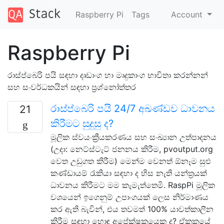
Raspberry Pi
Tags
Account
Raspberry Pi
රාස්ප්බෙරි පයි සඳහා දෘඩාංග හා මෘදුකාංග භාවිතා කරන්නන්
සහ සංවර්ධකයින් සඳහා ප්‍රශ්නෝත්තර
රාස්ප්බෙරි පයි 24/7 අඛණ්ඩව ධාවනය
21
කිරීමට සුදුසු ද?
මූලික ස්වයංක්‍රීයකරණය සහ සංඛ්‍යාන උත්පාදනය
(උදා: නෙට්ස්ටැට් ජනනය කිරීම, pvoutput.org
වෙත උඩුගත කිරීම) මෙන්ම වෙනත් ඕනෑම සුළු
කණ්ඩායම් රැකියා සඳහා ද හිස නැති යන්ත්‍රයක්
ධාවනය කිරීමට මම කැමැත්තෙමි. RaspPi මූලික
වශයෙන් ඉගෙනුම් උපාංගයක් ලෙස නිර්මාණය
කර ඇති බැවින්, එය තවමත් 100% යාවත්කාලීන
කිරීම සඳහා හොඳ අපේක්ෂකයෙකු ද? ඒකකයේ