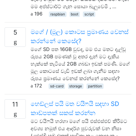
මම අප්ස්ටාර්ට් ගැන සොයා බැලුවෙමි , …
196
raspbian
boot
script
මගේ / (මූල) කොටස ප්‍රමාණය වෙනස්
5
කරන්නේ කෙසේද?
මගේ SD පත 16GB වුවද, මම එය මතට දැල්වූ
රූපය 2GB පමණක් වූ අතර දැන් මට දැකිය
හැක්කේ තැටියේ 2GB ගබඩා ඉඩක් පමණි. මගේ
මූල කොටසේ වැඩි ඉඩක් ලබා ගැනීම සඳහා
රූපය ප්‍රමාණය වෙනස් කරන්නේ කෙසේද?
172
sd-card
storage
partition
හෙඩ්ලස් පයි මත වයිෆයි සඳහා SD
11
කාඩ්පතක් සකස් කරන්න
මට වයිෆයි හරහා මගේ පයි එස්එස්එච් කිරීමට
අවශ්‍ය නමුත් එය ආදර්ශ පුවරුවක් වන නිසා
(යූඑස්බී හබ් එකක් භාවිතා කළ නොහැක -