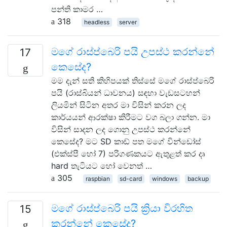
පන්ති කාමර …
318
headless
server
මගේ රාස්ප්බෙරි පයි උපස්ථ කරන්නේ
17
කෙසේද?
මම දැන් සති කිහිපයක් තිස්සේ මගේ රාස්ප්බෙරි
පයි (රාස්බියන් ධාවනය) සඳහා වැඩසටහන්
ලියමින් සිටින අතර මා විසින් කරන ලද
කාර්යයන් ආරක්ෂා කිරීමට වග බලා ගන්න. මා
විසින් සාදන ලද ගොනු උපස්ථ කරන්නේ
කෙසේද? මට SD කාඩ් පත මගේ වින්ඩෝස්
(එක්ස්පී හෝ 7) පරිගණකයට ඇතුළත් කර දෘ
hard තැටියට හෝ වෙනත් …
305
raspbian
sd-card
windows
backup
මගේ රාස්ප්බෙරි පයි ක්‍රියා විරහිත
15
කරන්නේ කෙසේද?