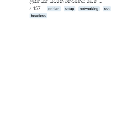
ලිපිනයක් යටතේ ඊතර්නෙට් වෙත …
157
debian
setup
networking
ssh
headless