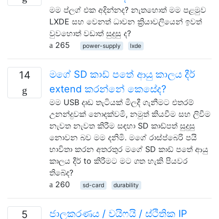
මම ප්ලග් එක අදින්නද? නැතහොත් මම පළමුව
LXDE සහ වෙනත් ධාවන ක්‍රියාවලියෙන් ඉවත්
වුවහොත් වඩාත් සුදුසු ද?
265
power-supply
lxde
මගේ SD කාඩ් පතේ ආයු කාලය දීර්
14
extend කරන්නේ කෙසේද?
මම USB දෘඩ තැටියක් මිලදී ගැනීමට එතරම්
උනන්දුවක් නොදක්වමි, නමුත් කියවීම සහ ලිවීම
නැවත නැවත කිරීම සඳහා SD කාඩ්පත් සුදුසු
නොවන බව මම දනිමි. මගේ රාස්ප්බෙරි පයි
භාවිතා කරන අතරතුර මගේ SD කාඩ් පතේ ආයු
කාලය දීර් to කිරීමට මට ගත හැකි පියවර
තිබේද?
260
sd-card
durability
ජාලකරණය / වයිෆයි / ස්ථිතික IP
5