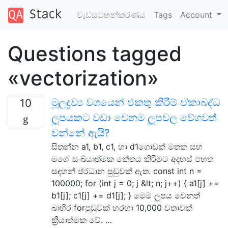
වැඩසටහන්කරණය
Tags
Account
Questions tagged
«vectorization»
මූලද්‍රව්‍ය වශයෙන් එකතු කිරීම් ඒකාබද්ධ
10
ලූපයකට වඩා වෙනම ලූපවල වේගවත්
වන්නේ ඇයි?
සිතන්න a1, b1, c1, හා d1ගොඩක් මතක සහ
මගේ සංඛ්යාත්මක කේතය කිරීමට අදහස් පහත
සඳහන් ප්රධාන පුඩුවක් ඇත. const int n =
100000; for (int j = 0; j &lt; n; j++) { a1[j] +=
b1[j]; c1[j] += d1[j]; } මෙම ලූපය වෙනත්
බාහිර forපුඩුවක් හරහා 10,000 වතාවක්
ක්‍රියාත්මක වේ. …