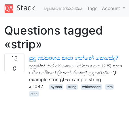
වැඩසටහන්කරණය
Tags
Account
Questions tagged
«strip»
සුදු අවකාශය කපා ගන්නේ කෙසේද?
15
නූලකින් හිස් අවකාශය (අවකාශ සහ ටැබ්) කපා
හරින පයිතන් ශ්‍රිතයක් තිබේද? උදාහරණය: \t
example string\t→example string
1082
python
string
whitespace
trim
strip