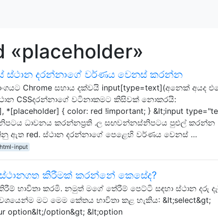
d «placeholder»
 ස්ථාන දරන්නාගේ වර්ණය වෙනස් කරන්න
ගුණාංගයට Chrome සහාය දක්වයි input[type=text](අනෙක් අයද එ
ස්ථාන CSSදරන්නාගේ වටිනාකමට කිසිවක් නොකරයි:
, *[placeholder] { color: red !important; } &lt;input type="te
්නිපටය ධාවනය කරන්නප්‍රති .ල සඟවන්නස්නිපටය පුළුල් කරන්න
ිනු ඇත red. ස්ථාන දරන්නාගේ පෙළෙහි වර්ණය වෙනස් …
html-input
 ස්ථානගත කිරීමක් කරන්නේ කෙසේද?
ීම් භාවිතා කරමි. නමුත් මගේ තේරීම් පෙට්ටි සඳහා ස්ථාන දරු දැ
ත වශයෙන්ම මට මෙම කේතය භාවිතා කළ හැකිය: &lt;select&gt;
r option&lt;/option&gt; &lt;option