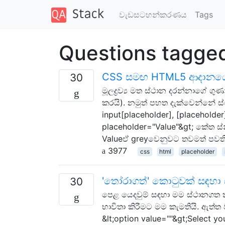
වැඩසටහන්කරණය
Tags
Questions tagge
CSS සමඟ HTML5 ආදානයේ
30
මූලද්‍රව්‍ය මත ස්ථාන දරන්නාගේ 
කරයි). නමුත් පහත දැක්වෙන්නේ 
input[placeholder], [placeholder]
placeholder="Value"&gt; කේත ස
Valueඒ greyවෙනුවට තවමත් පවත
3977
css
html
placeholder
'තෝරාගත්' කොටුවක් සඳහා
30
පෙළ යෙදවුම් සඳහා මම ස්ථානගත කිර
භාවිතා කිරීමට මම කැමතියි. ඇත්
&lt;option value=""&gt;Select you