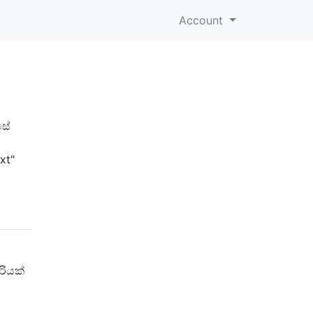
Account
සේ
xt"
රියක්