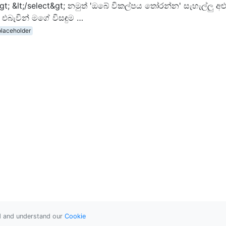
gt; &lt;/select&gt; නමුත් 'ඔබේ විකල්පය තෝරන්න' සැහැල්ලු අළ
 එබැවින් මගේ විසඳුම …
placeholder
ad and understand our
Cookie