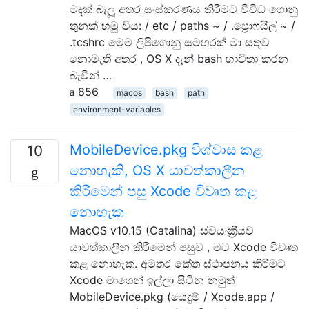
මඳක් බැලූ අතර සංස්කරණය කිරීමට විවිධ ගොනු
තුනක් හමු විය: / etc / paths ~ / .ප්‍රොෆයිල් ~ /
.tcshrc මෙම ලිපිගොනු සමහරක් මා සතුව
නොමැති අතර , OS X දැන් bash භාවිතා කරන
බැවින් …
856
macos
bash
path
environment-variables
MobileDevice.pkg විශ්වාස කළ
10
නොහැකි, OS X යාවත්කාලීන
කිරීමෙන් පසු Xcode විවෘත කළ
නොහැක
MacOS v10.15 (Catalina) ස්වයංක්‍රීයව
යාවත්කාලීන කිරීමෙන් පසුව , මට Xcode විවෘත
කළ නොහැක. අමතර කේත ස්ථාපනය කිරීමට
Xcode මාගෙන් ඉල්ලා සිටින නමුත්
MobileDevice.pkg (යෙදුම් / Xcode.app /