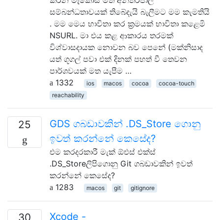
සම්බන්ධතාවයක් තිබේදැයි බැලීමට මම කැමතියි
. මම මෙය භාවිතා කර ක්‍රමයක් භාවිතා කළෙමි
NSURL. මා එය කළ ආකාරය තරමක්
විශ්වාසදායක නොවන බව පෙනේ (මක්නිසාද
යත් ගූගල් පවා එක් දිනක් පහත් වී තෙවන
පාර්ශවයක් මත යැපීම …
1332
ios
macos
cocoa
cocoa-touch
reachability
GDS ගබඩාවකින් .DS_Store ගොනු
25
ඉවත් කරන්නේ කෙසේද?
එම කරදරකාරී මැක් ඕඑස් එක්ස්
.DS_Storeලිපිගොනු Git ගබඩාවකින් ඉවත්
කරන්නේ කෙසේද?
1283
macos
git
gitignore
Xcode -
30