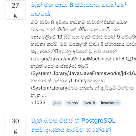
මැක් මත ජාවා 8 ස්ථාපනය කරන්නේ
27
කෙසේද
මට ජාවා 8 අවශ්‍ය නවතම ජාවාඑෆ්එක්ස් සමඟ
වැඩසටහන් කිහිපයක් කිරීමට අවශ්‍යයි. මම
ඉන්ටෙලිජේ 13 සීඊ සහ මැක් ඕඑස් එක්ස් 9 මේවරික
භාවිතා කරමි. මම ඔරකල්හි ජාවා 8 ස්ථාපකය ධා
කළ අතර ලිපිගොනු අවසන් වූ බව පෙනේ
/Library/Java/JavaVirtualMachines/jdk1.8.0_05
නමුත් පෙර සංස්කරණ තිබේ
/System/Library/Java/JavaFrameworks/jdk1.6..
නවතම ස්ථාපකය /Libraryවෙනුවට
/System/Libraryමෙය තබන්නේ ඇයිදැයි විශ්වාස
නැත …
1033
java
macos
java-8
installation
මැක් ඕඑස් එක්ස් හි PostgreSQL
30
සේවාදායකය ආරම්භ කරන්නේ