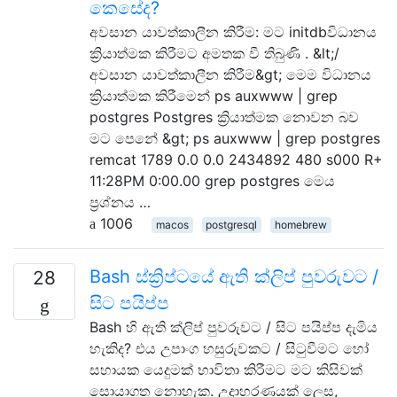
කෙසේද?
අවසාන යාවත්කාලීන කිරීම: මට initdbවිධානය
ක්‍රියාත්මක කිරීමට අමතක වී තිබුණි . &lt;/
අවසාන යාවත්කාලීන කිරීම&gt; මෙම විධානය
ක්‍රියාත්මක කිරීමෙන් ps auxwww | grep
postgres Postgres ක්‍රියාත්මක නොවන බව
මට පෙනේ &gt; ps auxwww | grep postgres
remcat 1789 0.0 0.0 2434892 480 s000 R+
11:28PM 0:00.00 grep postgres මෙය
ප්‍රශ්නය …
1006
macos
postgresql
homebrew
Bash ස්ක්‍රිප්ටයේ ඇති ක්ලිප් පුවරුවට /
28
සිට පයිප්ප
Bash හි ඇති ක්ලිප් පුවරුවට / සිට පයිප්ප දැමිය
හැකිද? එය උපාංග හසුරුවකට / සිටුවීමට හෝ
සහායක යෙදුමක් භාවිතා කිරීමට මට කිසිවක්
සොයාගත නොහැක. උදාහරණයක් ලෙස,