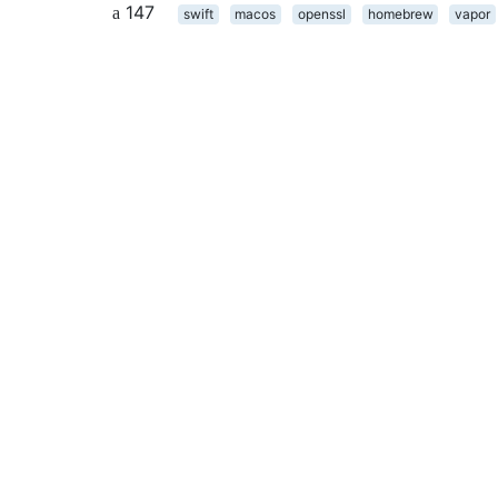
147
swift
macos
openssl
homebrew
vapor