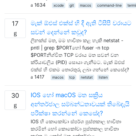
1634
xcode
git
macos
command-line
term
මැක් ඕඑස් එක්ස් හි දී ඇති ටීසීපී වරායට
17
සවන් දෙන්නේ කවුද?
ලිනක්ස් මත, මම භාවිතා කළ හැකි netstat -
pntl | grep $PORTහෝ fuser -n tcp
$PORTනිශ්චිත TCP වරාය මත සවන් වන
ක්රියාවලිය (PID) සොයා ගැනීමට. මැක් ඕඑස්
එක්ස් හි එකම තොරතුරු ලබා ගන්නේ කෙසේද?
1417
macos
tcp
netstat
listen
IOS හෝ macOS මත සක්‍රිය
30
අන්තර්ජාල සම්බන්ධතාවයක් තිබේදැයි
පරීක්ෂා කරන්නේ කෙසේද?
IOS හි කොකෝවා ස්පර්ශ පුස්තකාල භාවිතා
කරමින් හෝ කොකෝවා පුස්තකාල භාවිතා
කරන මැකෝස් මත අන්තර්ජාල