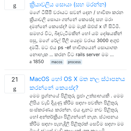
ක්‍රියාවලිය සොයා (සහ මරන්න)
මගේ ටීසීපී වරායට සවන් දෙන / භාවිතා කරන
ක්‍රියාවලි සොයා ගන්නේ කෙසේද සහ මරා
දමන්නේ කෙසේද? මම මැක් ඕඑස් x හි සිටිමි.
සමහර විට, බිඳවැටීමකින් හෝ යම් දෝෂයකින්
පසු, මගේ රේල් පීලි යෙදුම වරාය 3000 අගුළු
දමයි. මට එය ps -ef භාවිතයෙන් සොයාගත
නොහැක ... කරන විට rails server මම …
1850
macos
process
MacOS හෝ OS X මත නල ස්ථාපනය
21
කරන්නේ කෙසේද?
මෙම ප්‍රශ්නයේ පිළිතුරු ප්‍රජා උත්සාහයකි . මෙම
ලිපිය වැඩි දියුණු කිරීම සඳහා පවතින පිළිතුරු
සංස්කරණය කරන්න. එය දැනට නව පිළිතුරු
හෝ අන්තර්ක්‍රියා පිළිගන්නේ නැත. ස්ථාපනය
කිරීම සඳහා පැහැදිලි පිළිතුරක් සෙවීම සඳහා මම
ඊයේ දවසේ වැඩි කාලයක් ගත කළෙමි