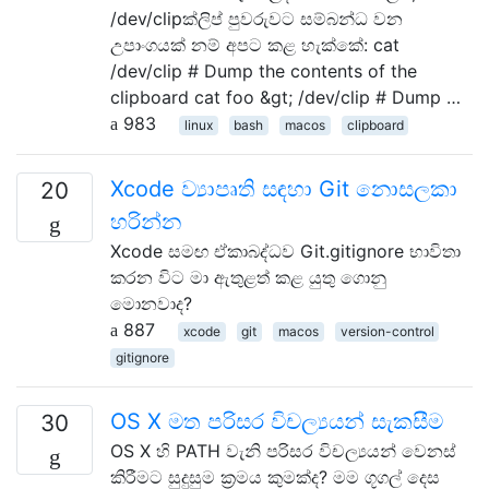
/dev/clipක්ලිප් පුවරුවට සම්බන්ධ වන
උපාංගයක් නම් අපට කළ හැක්කේ: cat
/dev/clip # Dump the contents of the
clipboard cat foo &gt; /dev/clip # Dump …
983
linux
bash
macos
clipboard
Xcode ව්‍යාපෘති සඳහා Git නොසලකා
20
හරින්න
Xcode සමඟ ඒකාබද්ධව Git.gitignore භාවිතා
කරන විට මා ඇතුළත් කළ යුතු ගොනු
මොනවාද?
887
xcode
git
macos
version-control
gitignore
OS X මත පරිසර විචල්‍යයන් සැකසීම
30
OS X හි PATH වැනි පරිසර විචල්‍යයන් වෙනස්
කිරීමට සුදුසුම ක්‍රමය කුමක්ද? මම ගූගල් දෙස