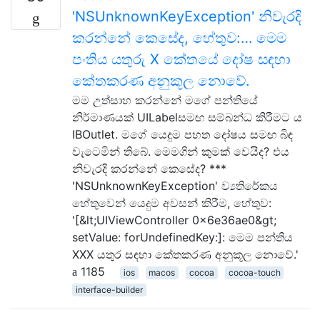
'NSUnknownKeyException' නිවැරදි
කරන්නේ කෙසේද, හේතුව:… මෙම
පංතිය යතුරු X කේතයේ දෝෂ සඳහා
කේතකරණ අනුකූල නොවේ.
මම උත්සාහ කරන්නේ මගේ පන්තියේ
නිර්මාණයක් UILabelසමඟ සම්බන්ධ කිරීමට ය
IBOutlet. මගේ යෙදුම පහත දෝෂය සමඟ බිඳ
වැටෙමින් තිබේ. මෙමගින් කුමක් වෙයිද? එය
නිවැරදි කරන්නේ කෙසේද? ***
'NSUnknownKeyException' ව්‍යතිරේකය
හේතුවෙන් යෙදුම අවසන් කිරීම, හේතුව:
'[&lt;UIViewController 0x6e36ae0&gt;
setValue: forUndefinedKey:]: මෙම පන්තිය
XXX යතුර සඳහා කේතකරණ අනුකූල නොවේ.'
1185
ios
macos
cocoa
cocoa-touch
interface-builder