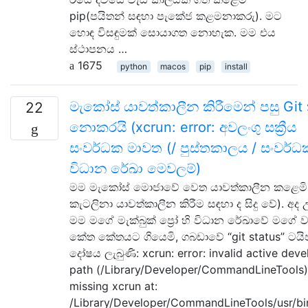
pip(පයිතන් සඳහා පැකේජ කළමනාකරු). මට
හොඳ විසඳුමක් සොයාගත නොහැක. මම එය
ස්ථාපනය …
1675
python
macos
pip
install
මැකෝස් යාවත්කාලීන කිරීමෙන් පසු Git ක්
22
නොකරයි (xcrun: error: අවලංගු සක්‍රීය
සංවර්ධක මාවත (/ පුස්තකාලය / සංවර්ධ
විධාන රේඛා මෙවලම්)
මම මැකෝස් මොජාවේ වෙත යාවත්කාලීන කළෙමි
කැටලිනා යාවත්කාලීන කිරීම සඳහා ද සිදු වේ). අද
මම මගේ මැක්බුක් ප්‍රෝ හි විධාන රේඛාවේ මගේ 
කේත කේතයට ගියෙමි, ගබඩාවේ “git status” ටයි
දෝෂය ලැබුණි: xcrun: error: invalid active deve
path (/Library/Developer/CommandLineTools)
missing xcrun at:
/Library/Developer/CommandLineTools/usr/bi