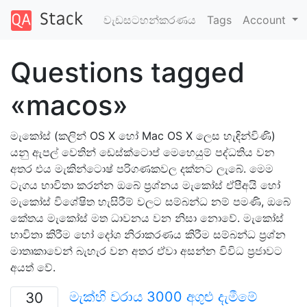
වැඩසටහන්කරණය
Tags
Account
Questions tagged
«macos»
මැකෝස් (කලින් OS X හෝ Mac OS X ලෙස හැඳින්විණි)
යනු ඇපල් වෙතින් ඩෙස්ක්ටොප් මෙහෙයුම් පද්ධතිය වන
අතර එය මැකින්ටොෂ් පරිගණකවල දක්නට ලැබේ. මෙම
ටැගය භාවිතා කරන්න ඔබේ ප්‍රශ්නය මැකෝස් ඒපීඅයි හෝ
මැකෝස් විශේෂිත හැසිරීම් වලට සම්බන්ධ නම් පමණි, ඔබේ
කේතය මැකෝස් මත ධාවනය වන නිසා නොවේ. මැකෝස්
භාවිතා කිරීම හෝ දෝශ නිරාකරණය කිරීම සම්බන්ධ ප්‍රශ්න
මාතෘකාවෙන් බැහැර වන අතර ඒවා අසන්න විවිධ ප්‍රජාවට
අයත් වේ.
මැක්හි වරාය 3000 අගුළු දැමීමේ
30