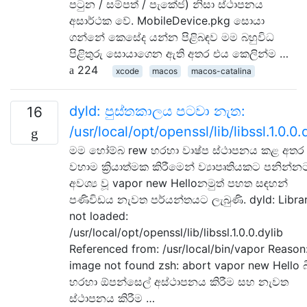
පටුන / සම්පත් / පැකේජ) නිසා ස්ථාපනය
අසාර්ථක වේ. MobileDevice.pkg සොයා
ගන්නේ කෙසේද යන්න පිළිබඳව මම බහුවිධ
පිළිතුරු සොයාගෙන ඇති අතර එය කෙලින්ම …
224
xcode
macos
macos-catalina
dyld: පුස්තකාලය පටවා නැත:
16
/usr/local/opt/openssl/lib/libssl.1.0.0.
මම හෝම්බ rew හරහා වාෂ්ප ස්ථාපනය කළ අතර
වහාම ක්‍රියාත්මක කිරීමෙන් ව්‍යාපෘතියකට පනින්න
අවශ්‍ය වූ vapor new Helloනමුත් පහත සඳහන්
පණිවිඩය නැවත පර්යන්තයට ලැබුණි. dyld: Libra
not loaded:
/usr/local/opt/openssl/lib/libssl.1.0.0.dylib
Referenced from: /usr/local/bin/vapor Reason
image not found zsh: abort vapor new Hello බ
හරහා ඕපන්සෙල් අස්ථාපනය කිරීම සහ නැවත
ස්ථාපනය කිරීම …