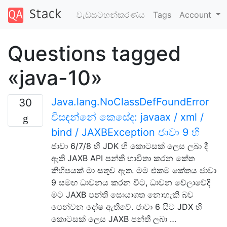
වැඩසටහන්කරණය
Tags
Account
Questions tagged
«java-10»
Java.lang.NoClassDefFoundError
30
විසඳන්නේ කෙසේද: javaax / xml /
bind / JAXBException ජාවා 9 හි
ජාවා 6/7/8 හි JDK හි කොටසක් ලෙස ලබා දී
ඇති JAXB API පන්ති භාවිතා කරන කේත
කිහිපයක් මා සතුව ඇත. මම එකම කේතය ජාවා
9 සමඟ ධාවනය කරන විට, ධාවන වේලාවේදී
මට JAXB පන්ති සොයාගත නොහැකි බව
පෙන්වන දෝෂ ඇතිවේ. ජාවා 6 සිට JDX හි
කොටසක් ලෙස JAXB පන්ති ලබා …