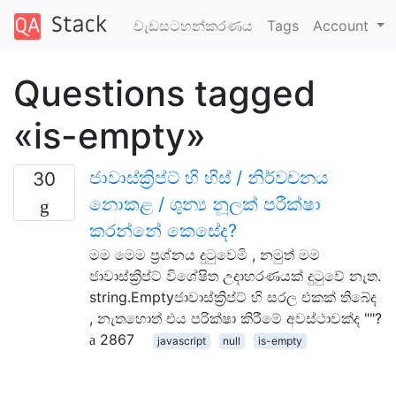
වැඩසටහන්කරණය
Tags
Account
Questions tagged
«is-empty»
ජාවාස්ක්‍රිප්ට් හි හිස් / නිර්වචනය
30
නොකළ / ශුන්‍ය නූලක් පරීක්ෂා
කරන්නේ කෙසේද?
මම මෙම ප්‍රශ්නය දුටුවෙමි , නමුත් මම
ජාවාස්ක්‍රිප්ට් විශේෂිත උදාහරණයක් දුටුවේ නැත.
string.Emptyජාවාස්ක්‍රිප්ට් හි සරල එකක් තිබේද
, නැතහොත් එය පරික්ෂා කිරීමේ අවස්ථාවක්ද ""?
2867
javascript
null
is-empty