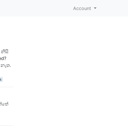
Account
නිසි
ed?
 නැත.
s
ත්තේ