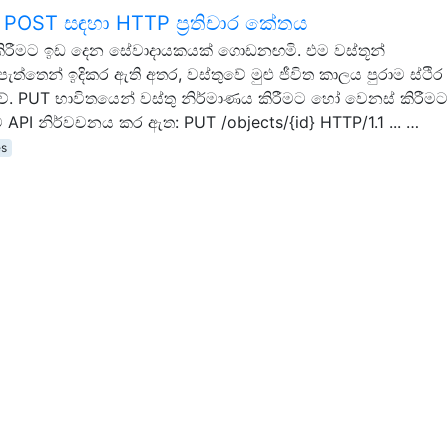
ට POST සඳහා HTTP ප්‍රතිචාර කේතය
කිරීමට ඉඩ දෙන සේවාදායකයක් ගොඩනඟමි. එම වස්තූන්
්තෙන් ඉදිකර ඇති අතර, වස්තුවේ මුළු ජීවිත කාලය පුරාම ස්ථි
 වේ. PUT භාවිතයෙන් වස්තු නිර්මාණය කිරීමට හෝ වෙනස් කිරීමට
 API නිර්වචනය කර ඇත: PUT /objects/{id} HTTP/1.1 ... …
es