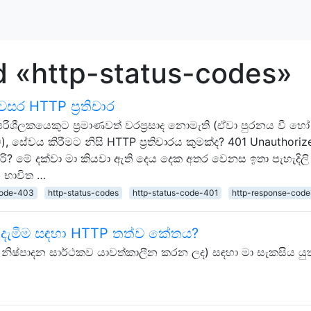
d «http-status-codes»
සර HTTP ප්‍රතිචාර
පරිශීලකයෙකුට ප්‍රමාණවත් වරප්‍රසාද නොමැති (ඒවා පුරනය වී හෝ 
සේවය කිරීමට නිසි HTTP ප්‍රතිචාරය කුමක්ද? 401 Unauthoriz
? මේ දක්වා මා කියවා ඇති දෙය දෙක අතර වෙනස ඉතා පැහැදිලි
මන භාවිත …
code-403
http-status-codes
http-status-code-401
http-response-code
 දැමීම සඳහා HTTP තත්ව කේතය?
නිෂ්පාදන සාර්ථකව යාවත්කාලීන කරන ලද) සඳහා මා සැකසිය යු