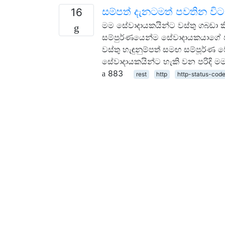
සම්පත් දැනටමත් පවතින වි
16
මම සේවාදායකයින්ට වස්තු ගබඩා 
සම්පුර්ණයෙන්ම සේවාදායකයාගේ පැත
වස්තු හැඳුනුම්පත් සමඟ සම්පූර්ණ
සේවාදායකයින්ට හැකි වන පරිදි මම
883
rest
http
http-status-cod