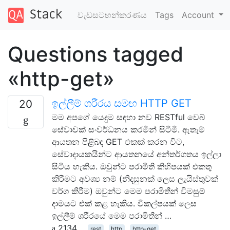
වැඩසටහන්කරණය
Tags
Account
Questions tagged
«http-get»
ඉල්ලීම් ශරීරය සමඟ HTTP GET
20
මම අපගේ යෙදුම සඳහා නව RESTful වෙබ්
සේවාවක් සංවර්ධනය කරමින් සිටිමි. ඇතැම්
ආයතන පිළිබඳ GET එකක් කරන විට,
සේවාදායකයින්ට ආයතනයේ අන්තර්ගතය ඉල්ලා
සිටිය හැකිය. ඔවුන්ට පරාමිති කිහිපයක් එකතු
කිරීමට අවශ්‍ය නම් (නිදසුනක් ලෙස ලැයිස්තුවක්
වර්ග කිරීම) ඔවුන්ට මෙම පරාමිතීන් විමසුම්
දාමයට එක් කළ හැකිය. විකල්පයක් ලෙස
ඉල්ලීම් ශරීරයේ මෙම පරාමිතීන් …
2134
rest
http
http-get