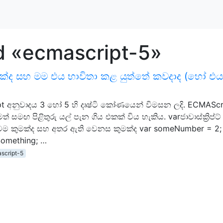
d «ecmascript-5»
මක්ද සහ මම එය භාවිතා කළ යුත්තේ කවදාද (හෝ එය
t අනුවාදය 3 හෝ 5 හි දෘෂ්ටි කෝණයෙන් විමසන ලදි. ECMAScr
ත් සමඟ පිළිතුරු යල් පැන ගිය එකක් විය හැකිය. varජාවාස්ක්‍රිප්ට් 
රියටම කුමක්ද සහ අතර ඇති වෙනස කුමක්ද var someNumber = 2;
Something; …
script-5