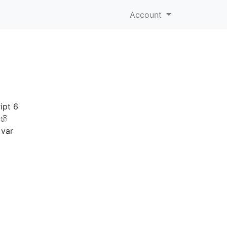
Account
ipt 6
හි
 var