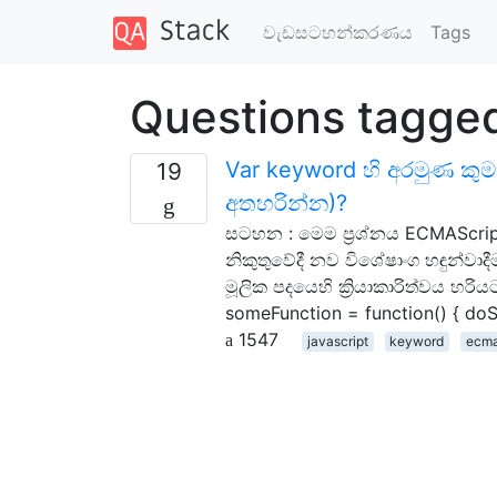
වැඩසටහන්කරණය
Tags
Questions tagge
Var keyword හි අරමුණ කු
19
අතහරින්න)?
සටහන : මෙම ප්‍රශ්නය ECMAScrip
නිකුතුවේදී නව විශේෂාංග හඳුන්වාදීම
මූලික පදයෙහි ක්‍රියාකාරිත්වය හ
someFunction = function() { do
1547
javascript
keyword
ecma