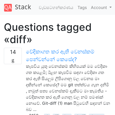
වැඩසටහන්කරණය
Tags
Account
Questions tagged
«diff»
වේදිකාගත කර ඇති වෙනස්කම්
14
පෙන්වන්නේ කෙසේද?
කැපවිය යුතු වෙනස්කම් කිහිපයක් මම වේදිකා
ගත කළෙමි; ඊළඟ කැපවීම සඳහා වේදිකා ගත
කර ඇති සියලුම ලිපිගොනු වල වෙනස මා
දකින්නේ කෙසේද? මම git තත්ත්වය ගැන දනිමි
, නමුත් සත්‍ය වෙනස්කම් දැකීමට මා කැමතිය -
වේදිකාගත කර ඇති ගොනු වල නම් පමණක්
නොවේ. Git-diff (1) man පිටුවෙහි සඳහන් වන
බව …