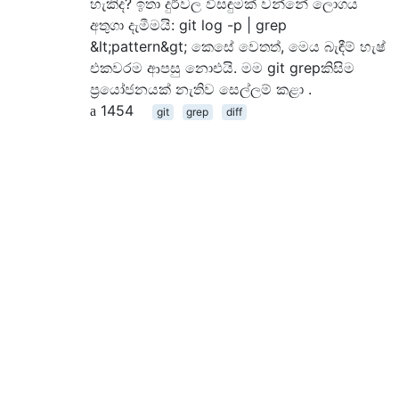
හැකිද? ඉතා දුර්වල විසඳුමක් වන්නේ ලොගය
අතුගා දැමීමයි: git log -p | grep
&lt;pattern&gt; කෙසේ වෙතත්, මෙය බැඳීම් හැෂ්
එකවරම ආපසු නොඑයි. මම git grepකිසිම
ප්‍රයෝජනයක් නැතිව සෙල්ලම් කළා .
1454
git
grep
diff