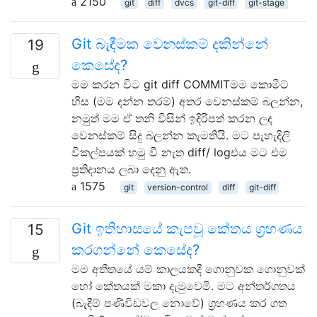
2150
git
diff
dvcs
git-diff
git-stage
Git බැඳීමක වෙනස්කම් දකින්නේ
19
කෙසේද?
මම කරන විට git diff COMMITමම කොමිට්
හිස (මම දන්න තරම්) අතර වෙනස්කම් බලන්න,
නමුත් මම ඒ තනි විසින් ඉදිරිපත් කරන ලද
වෙනස්කම් සිදු බලන්න කැමතියි. මට පැහැදිලි
විකල්පයක් හමු වී නැත diff/ logඑය මට එම
ප්‍රතිදානය ලබා දෙනු ඇත.
1575
git
version-control
diff
git-diff
Git ඉතිහාසයේ කැපවූ කේතය ග්‍රහණය
15
කරගන්නේ කෙසේද?
මම අතීතයේ යම් කාලයකදී ගොනුවක ගොනුවක්
හෝ කේතයක් මකා දැමුවෙමි. මට අන්තර්ගතය
(බැඳීම් පණිවිඩවල නොවේ) ග්‍රහණය කර ගත