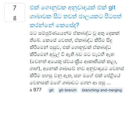
එක් ගොනුවක අනුවාදයක් එක් git
7
ශාඛාවක සිට තවත් ජාලයකට පිටපත්
කරන්නේ කෙසේද?
මට සම්පුර්ණයෙන්ම ඒකාබද්ධ වූ අතු දෙකක්
තිබේ. කෙසේ වෙතත්, ඒකාබද්ධ කිරීම සිදු
කිරීමෙන් පසුව, එක් ගොනුවක් ඒකාබද්ධ
කිරීමෙන් අවුල් වී ඇති බව මට වැටහී ඇත
(වෙනත් අයෙකු ස්වයංක්‍රීය ආකෘතියක් කළා,
ගාහ්), අනෙක් ශාඛාවේ නව අනුවාදයට වෙනස්
කිරීම පහසු වනු ඇත, සහ මගේ එක් පේළියේ
වෙනසක් මගේ ශාඛාවට ගෙන ආ පසු …
977
git
git-branch
branching-and-merging