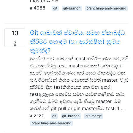
master A - B
4986
git
git-branch
branching-and-merging
Git ශාඛාවක් ස්වාමියා සමඟ ඒකාබද්ධ
13
කිරීමට හොඳම (හා ආරක්ෂිත) ක්‍රමය
කුමක්ද?
වෙතින් නව ශාඛාවක් masterනිර්මාණය වේ, අපි
එය හඳුන්වමු test. masterවෙනත් ශාඛා සඳහා
කැපවී හෝ නිර්මාණය කර පසුව ඒකාබද්ධ වන
සංවර්ධකයින් කිහිප දෙනෙක් සිටිති master. වැඩ
කිරීමට දින testකිහිපයක් ගත වන අතර
testඇතුළත කොමිස් සමඟ යාවත්කාලීනව තබා
ගැනීමට ඔබට අවශ්‍ය යැයි කියමු master. මම
කරන්නේ git pull origin masterසිට test. 1 …
2120
git
git-branch
git-merge
branching-and-merging