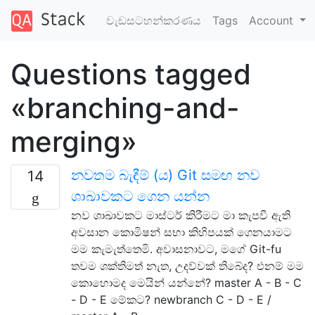
වැඩසටහන්කරණය
Tags
Account
Questions tagged
«branching-and-
merging»
නවතම බැඳීම් (ය) Git සමඟ නව
14
ශාඛාවකට ගෙන යන්න
නව ශාඛාවකට මාස්ටර් කිරීමට මා කැපවී ඇති
අවසාන කොමිෂන් සභා කිහිපයක් ගෙනයාමට
මම කැමැත්තෙමි. අවාසනාවට, මගේ Git-fu
තවම ශක්තිමත් නැත, උදව්වක් තිබේද? එනම් මම
කොහොමද මෙයින් යන්නේ? master A - B - C
- D - E මේකට? newbranch C - D - E /