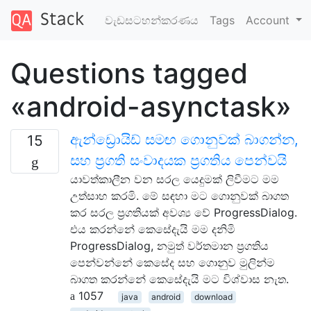
වැඩසටහන්කරණය
Tags
Account
Questions tagged
«android-asynctask»
ඇන්ඩ්‍රොයිඩ් සමඟ ගොනුවක් බාගන්න,
15
සහ ප්‍රගති සංවාදයක ප්‍රගතිය පෙන්වයි
යාවත්කාලීන වන සරල යෙදුමක් ලිවීමට මම
උත්සාහ කරමි. මේ සඳහා මට ගොනුවක් බාගත
කර සරල ප්‍රගතියක් අවශ්‍ය වේ ProgressDialog.
එය කරන්නේ කෙසේදැයි මම දනිමි
ProgressDialog, නමුත් වර්තමාන ප්‍රගතිය
පෙන්වන්නේ කෙසේද සහ ගොනුව මුලින්ම
බාගත කරන්නේ කෙසේදැයි මට විශ්වාස නැත.
1057
java
android
download