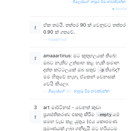
—
ගිලෙස්ගේ 'නපුර වීම නවත්වන්න'
source
ඒක තමයි. තත්පර 90 ක් වෙනුවට තත්පර
0.90 ක් ගතවේ.
—
maaartinus
amaaartinus: මට කුතුහලයක් තිබේ:
ඔබට නැතිව උත්සාහ කළ හැකි සමාන
දත්ත කට්ටලයක් ඔබ සතුව
තිබේද?
-p
මම හිතුවේ නැහැ ඒකෙන් වෙනසක්
වෙයි කියලා.
—
ගිලෙස්ගේ SO- නපුරු වීම නවත්වන්න '
3
art මාර්ටිනස් - වෙනත් කුඩා
ප්‍රශස්තිකරණ: එකතු කිරීම
මේ
-empty
සමඟ වැඩ කළ යුතුය (එය කොපමණ
ප්‍රමාණයක් ලබා ගනීදැයි මට හරියටම