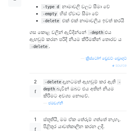
නාමාවලි වලට සීමා වේ
-type d
හිස් ඒවාට සීමා වේ
-empty
එක් එක් නාමාවලිය ඉවත් කරයි
-delete
ගස කොළ වලින් ඇවිදින්නේ
එය
-depth
ඇඟවුම් කරන පරිදි නියම කිරීමකින් තොරව ය
.
-delete
—
ක්‍රිස්ටෝෆ් ඩ්‍රෙවට්-ඩ්‍රොගුට්
source
2
දැනටමත් ඇඟවුම් කර ඇති
-delete
-
බැවින් ඔබට එය අතින් නියම
depth
කිරීමට අවශ්‍ය නොවේ.
—
ජමඩග්නි
1
ස්තූතියි, මම ඒක තේරුම් ගත්තේ නැහැ.
පිළිතුර යාවත්කාලීන කරන ලදි.