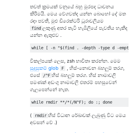
තවත් ක්‍රමයක් වනුයේ බහු මුරපද ධාවනය
කිරීමයි. මෙය වේගවත්ද යන්න බොහෝ දේ මත
රඳා පවතී, මුළු ඩිරෙක්ටරි ධූරාවලියම
ලකුණු අතර තැටි හැඹිලියේ පැවතිය හැකිද
find
යන්න ඇතුළුව .
විකල්පයක් ලෙස, zsh භාවිතා කරන්න. මෙම
සුදුසුකම් glob
, හිස්-නොවන බහලුම් තරග,
F
එසේ
හිස් බහලුම් තරග. හිස් නාමාවලි
/^F
පමණක් අඩංගු නාමාවලි එතරම් පහසුවෙන්
ගැලපෙන්නේ නැත.
(
හිස් විධාන රේඛාවක් ලැබුණු විට මෙය
rmdir
අවසන් වේ .)