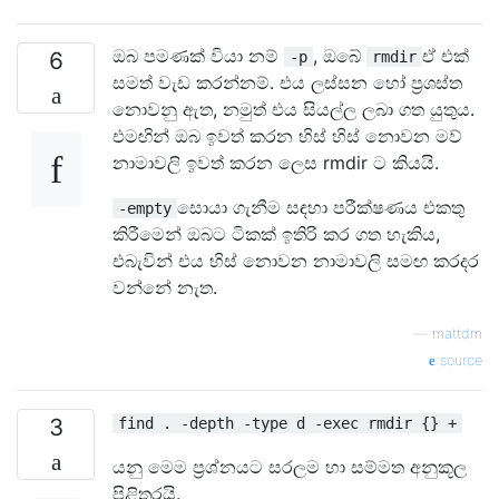
ඔබ පමණක් වියා නම්
, ඔබේ
ඒ එක්
6
-p
rmdir
සමත් වැඩ කරන්නම්. එය ලස්සන හෝ ප්‍රශස්ත
නොවනු ඇත, නමුත් එය සියල්ල ලබා ගත යුතුය.
එමඟින් ඔබ ඉවත් කරන හිස් හිස් නොවන මව්
නාමාවලි ඉවත් කරන ලෙස rmdir ට කියයි.
සොයා ගැනීම සඳහා පරීක්ෂණය එකතු
-empty
කිරීමෙන් ඔබට ටිකක් ඉතිරි කර ගත හැකිය,
එබැවින් එය හිස් නොවන නාමාවලි සමඟ කරදර
වන්නේ නැත.
—
mattdm
source
3
find . -depth -type d -exec rmdir {} +
යනු මෙම ප්‍රශ්නයට සරලම හා සම්මත අනුකූල
පිළිතුරයි.