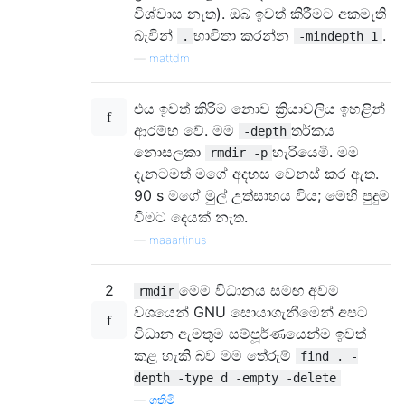
විශ්වාස නැත). ඔබ ඉවත් කිරීමට අකමැති
බැවින්
භාවිතා කරන්න
.
.
-mindepth 1
—
mattdm
එය ඉවත් කිරීම නොව ක්‍රියාවලිය ඉහළින්
ආරම්භ වේ. මම
තර්කය
-depth
නොසලකා
හැරියෙමි. මම
rmdir -p
දැනටමත් මගේ අදහස වෙනස් කර ඇත.
90 s මගේ මුල් උත්සාහය විය; මෙහි පුදුම
වීමට දෙයක් නැත.
—
maaartinus
2
මෙම විධානය සමඟ අවම
rmdir
වශයෙන් GNU සොයාගැනීමෙන් අපට
විධාන ඇමතුම සම්පූර්ණයෙන්ම ඉවත්
කළ හැකි බව මම තේරුම්
find . -
depth -type d -empty -delete
—
ගතිමි