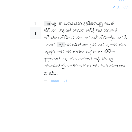
source
1
මූලික වශයෙන් ලිපිගොනු ඉවත්
rm
කිරීමට අදහස් කරන පරිදි එය තරයේ
පරීක්ෂා කිරීමට මම තරයේ නිර්දේශ කරමි
. අතර
පමණක් බහලුම් තරග, මම එය
*/
ගැඹුරු මට්ටම් කරන දේ ගැන කිසිම
අදහසක් නෑ. එය සමහර පද්ධතිවල
පමණක් ක්‍රියාත්මක වන බව මට සිතාගත
හැකිය.
—
maaartinus