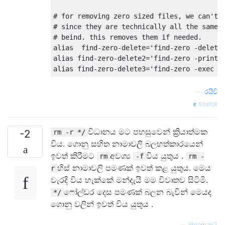
# for removing zero sized files, we can't 
# since they are technically all the same,
# beind. this removes them if needed.
alias  find
-
zero
-
delete
=
'find-zero -delete
alias find
-
zero
-
delete2
=
'find-zero -print0
alias find
-
zero
-
delete3
=
'find-zero -exec r
—
රයිචි
source
විධානය මට පහසුවෙන් ක්‍රියාත්මක
-2
rm -r */
විය. ගොනු සහිත නාමාවලි බලහත්කාරයෙන්
ඉවත් කිරීමට
අවශ්‍ය
විය යුතුය .
rm
-f
rm -
හිස් නාමාවලි පමණක් ඉවත් කළ යුතුය. මෙය
r
වැරදි විය හැක්කේ මන්දැයි මම විවෘතව සිටිමි.
ෆෝල්ඩර දෙස පමණක් බලන බැවින් මෙයද
*/
ගොනු වලින් ඉවත් විය යුතුය .
—
libroman2