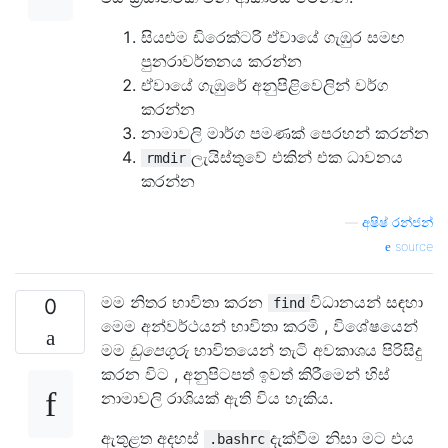
සියළුම ඩිරෙක්ටරි ඒවායේ ගැඹුර සමඟ
පුනරාවර්තනය කරන්න
ඒවායේ ගැඹුරේ අනුපිළිවෙලින් වර්ග
කරන්න
නාමාවලි මාර්ග පමණක් පෙරහන් කරන්න
ලැයිස්තුවේ එකින් එක ධාවනය
rmdir
කරන්න
—
අෂිෂ් රන්ජන්
source
මම නිතර භාවිතා කරන
විධානයන් සඳහා
0
find
මෙම අන්වර්ථයන් භාවිතා කරමි , විශේෂයෙන්
මම
ඩුපෙගුරු
භාවිතයෙන් තැටි අවකාශය පිරිසිදු
කරන විට , අනුපිටපත් ඉවත් කිරීමෙන් හිස්
නාමාවලි රාශියක් ඇති විය හැකිය.
ඇතුළත අදහස්
දැක්වීම නිසා මට එය
.bashrc