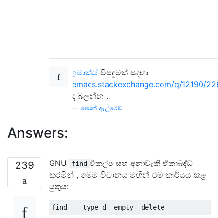
ඉමාක්ස්
විසඳුමක් සඳහා
emacs.stackexchange.com/q/12190/22
ද බලන්න .
—
ෂෝන් ඇල්රෙඩ්
Answers:
GNU
විකල්ප සහ අනාවැකි ඒකාබද්ධ
239
find
කරමින් , මෙම විධානය මඟින් එම කාර්යය කළ
යුතුය: