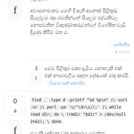
අවාසනාවකට මෙහි දී ඇති අනෙක් පිළිතුරු
සියල්ලම රඳා පවතින්නේ සියලුම පද්ධතිවල
නොපවතින විකුණුම්කරුවන්ගේ විශේෂිත වැඩි
දියුණු කිරීම් මත ය.
—
ශෝචනීය
source
3
මෙම පිළිතුර මකා දැමිය නොහැකි එක්
එක් නාමාවලිය සඳහා දෝෂයක් මතු කරයි.
—
විලෙම් වැන් කෙට්විච්
0
find . -type d -printf "%d %p\n" |\ sort
-nr |\ perl -pe 's/^\d+\s//;' |\ while
read dir; do \ (rmdir "$dir" > /dev/null
2>&1); \ done
එය ක්‍රියාත්මක වන ආකාරය මෙන්න: