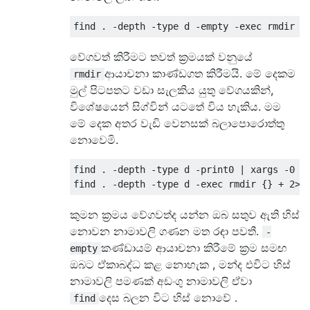
වේගවත් කිරීමට තවත් ක්‍රමයක් වනුයේ
ආයාචනා කාණ්ඩගත කිරීමයි. මේ දෙකම
rmdir
මුල් පිටපතට වඩා සැලකිය යුතු වේගයකින්,
විශේෂයෙන් සිග්වින් යටතේ විය හැකිය. මම
මේ දෙක අතර වැඩි වෙනසක් බලාපොරොත්තු
නොවෙමි.
find . -depth -type d -print0 | xargs -0 rm
කුමන ක්‍රමය වේගවත්ද යන්න ඔබ සතුව ඇති හිස්
නොවන නාමාවලි ගණන මත රඳා පවතී.
-
කණ්ඩායම් ආයාචනා කිරීමේ ක්‍රම සමඟ
empty
ඔබට ඒකාබද්ධ කළ නොහැක , මන්ද එවිට හිස්
නාමාවලි පමණක් අඩංගු නාමාවලි ඒවා
දෙස බලන විට හිස් නොවේ .
find