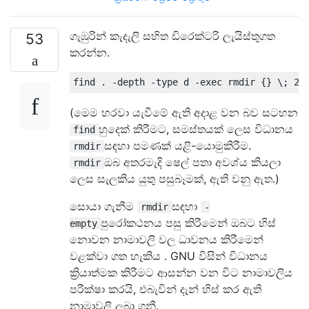
ගැඹුරින් කැදැලි සහිත ඩිරෙක්ටරි ලැයිස්තුගත
53
කරන්න.
(මෙම හරවා යැවීමේ ඇති අදාළ වන බව සටහන
හුදෙක් කිරීමට, සමස්තයක් ලෙස විධානය
find
සඳහා පමණක් යළි-යොමුකිරීම.
rmdir
ඔබ අතරමැදි ෂෙල් පතා අවශ්ය කියලා
rmdir
ලෙස සැලකිය යුතු පසුබෑමක්, ඇති වනු ඇත.)
සොයා ගැනීම
සඳහා
rmdir
-
පුරෝකථනය පසු කිරීමෙන් ඔබට හිස්
empty
නොවන නාමාවලි වල ධාවනය කිරීමෙන්
වළක්වා ගත හැකිය . GNU විසින් විධානය
ක්‍රියාත්මක කිරීමට ආසන්න වන විට නාමාවලිය
පරීක්ෂා කරයි, එබැවින් දැන් හිස් කර ඇති
නාමාවලි ලබා ගනී.