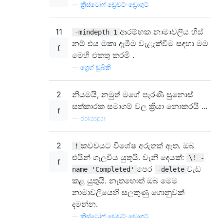
—
ක්‍රිස්ටෝෆ් ඩ්‍රෙවට්-ඩ්‍රොගුට්
11
ආරම්භක නාමාවලිය හිස්
-mindepth 1
නම් එය මකා දැමීම වැළැක්වීම සඳහා මම
මෙහි එකතු කරමි .
—
ග්‍රෙග් ඩුබිකි
2
නියමයි, නමුත් මගේ පැරණි සුනොස්
සත්කාරක සමාගම් වල ක්‍රියා නොකරයි ...
—
dokaspar
2
කවචයට විශේෂ අරුතක් ඇත. ඔබ
!
එයින් ගැලවිය යුතුයි. වැනි දෙයක්:
\! -
පෙර
වැඩ
name 'Completed'
-delete
කළ යුතුයි. නැතහොත් ඔබ මෙම
නාමාවලියෙහි සලකුණු ගොනුවක්
දමන්න.
—
ක්‍රිස්ටෝෆ් ඩ්‍රෙවට්-ඩ්‍රොගුට්