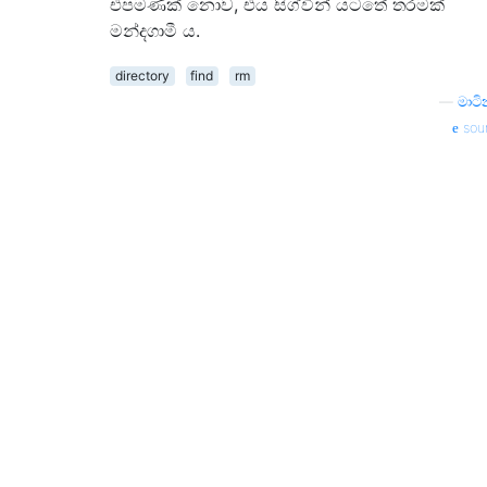
එපමණක් නොව, එය සිග්වින් යටතේ තරමක්
මන්දගාමී ය.
directory
find
rm
—
මාටි
sou