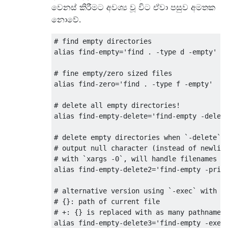
වෙනස් කිරීමට අවශ්‍ය වූ විට ඒවා පසුව අමතක
නොවේ.
# find empty directories
alias find
-
empty
=
'find . -type d -empty'
# fine empty/zero sized files
alias find
-
zero
=
'find . -type f -empty'
# delete all empty directories!
alias find
-
empty
-
delete
=
'find-empty -delet
# delete empty directories when `-delete` 
# output null character (instead of newlin
# with `xargs -0`, will handle filenames w
alias find
-
empty
-
delete2
=
'find-empty -prin
# alternative version using `-exec` with `
# {}: path of current file
# +: {} is replaced with as many pathnames
alias find
-
empty
-
delete3
=
'find-empty -exec