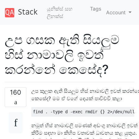
යුනික්ස් සහ
Tags
Account
ලිනක්ස්
උප ගසක ඇති සියලුම
හිස් නාමාවලි ඉවත්
කරන්නේ කෙසේද?
උප කුලක ඇති සියලුම හිස් නාමාවලි ඉවත් කරන්
160
කෙසේද? මම ඒ වගේ දෙයක් පාවිච්චි කළා
නමුත් හිස් නාමාවලි පමණක් අඩංගු නාමාවලි ඉවත්
කිරීම සඳහා මා කිහිප වතාවක් ධාවනය කළ යුතුය.