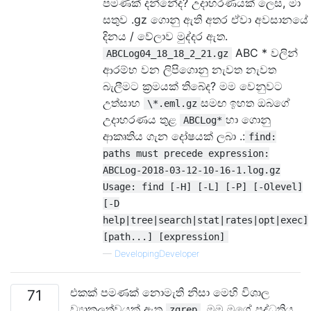
පමණක් දන්නේද? උදාහරණයක් ලෙස, මා
සතුව .gz ගොනු ඇති අතර ඒවා අවසානයේ
දිනය / වේලාව මුද්දර ඇත.
ABC * වලින්
ABCLog04_18_18_2_21.gz
ආරම්භ වන ලිපිගොනු නැවත නැවත
බැලීමට ක්‍රමයක් තිබේද? මම වෙනුවට
උත්සාහ
සමඟ ඉහත ඔබගේ
\*.eml.gz
උදාහරණය තුළ
හා ගොනු
ABCLog*
ආකෘතිය ගැන දෝෂයක් ලබා .:
find:
paths must precede expression:
ABCLog-2018-03-12-10-16-1.log.gz
Usage: find [-H] [-L] [-P] [-Olevel]
[-D
help|tree|search|stat|rates|opt|exec]
[path...] [expression]
—
DevelopingDeveloper
එකක් පමණක් නොමැති නිසා මෙහි විශාල
71
ව්‍යාකූලත්වයක් ඇත
. මම මගේ පද්ධතිය
zgrep