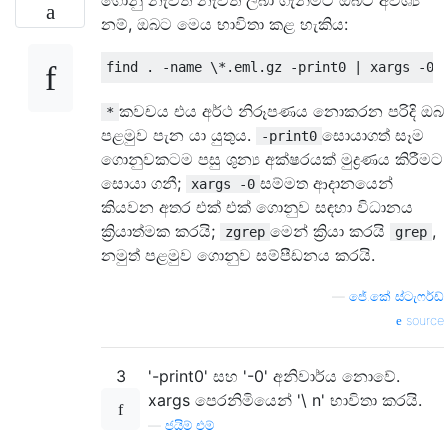
ගොනු නැවත නැවත ලබා ගැනීමට ඔබට අවශ්‍ය
නම්, ඔබට මෙය භාවිතා කළ හැකිය:
කවචය එය අර්ථ නිරූපණය නොකරන පරිදි ඔබ
*
පළමුව පැන යා යුතුය.
සොයාගත් සෑම
-print0
ගොනුවකටම පසු ශුන්‍ය අක්ෂරයක් මුද්‍රණය කිරීමට
සොයා ගනී;
සම්මත ආදානයෙන්
xargs -0
කියවන අතර එක් එක් ගොනුව සඳහා විධානය
ක්‍රියාත්මක කරයි;
මෙන් ක්‍රියා කරයි
,
zgrep
grep
නමුත් පළමුව ගොනුව සම්පීඩනය කරයි.
—
ජේ.කේ ස්ටැෆර්ඩ්
source
3
'-print0' සහ '-0' අනිවාර්ය නොවේ.
xargs පෙරනිමියෙන් '\ n' භාවිතා කරයි.
—
ජයිම් එම්