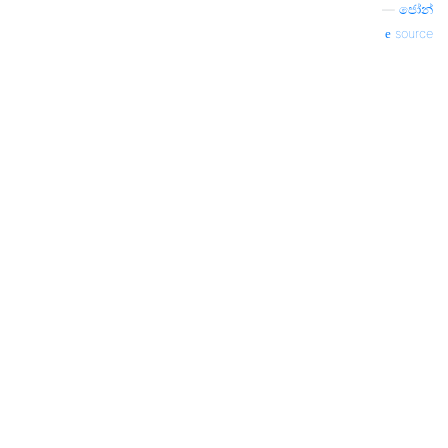
—
ජෝන්
source