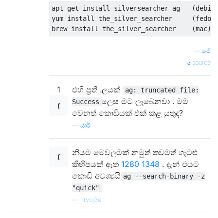
apt-get install silversearcher-ag   (debian
yum install the_silver_searcher     (fedora
—
ජේ
source
1
එහි ප්‍රති .ලයක්
ag: truncated file:
ලෙස මට ලැබෙනවා . මම
Success
වෙනත් කොඩියක් එක් කළ යුතුද?
—
යාර්
නියම මෙවලමක් නමුත් තවමත් ගැටළු
කිහිපයක් ඇත
1280
1348
. දැන් එයට
කොඩි අවශ්‍යයි
ag --search-binary -z
"quick"
—
hrvoj3e