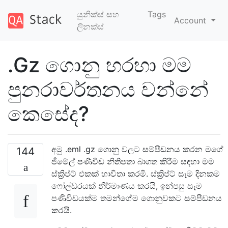
යුනික්ස් සහ
Tags
Account
ලිනක්ස්
.Gz ගොනු හරහා මම
පුනරාවර්තනය වන්නේ
කෙසේද?
අමු .eml .gz ගොනු වලට සම්පීඩනය කරන මගේ
144
ජීමේල් පණිවිඩ නිතිපතා බාගත කිරීම සඳහා මම
ස්ක්‍රිප්ට් එකක් භාවිතා කරමි. ස්ක්‍රිප්ට් සෑම දිනකම
ෆෝල්ඩරයක් නිර්මාණය කරයි, ඉන්පසු සෑම
පණිවිඩයක්ම තමන්ගේම ගොනුවකට සම්පීඩනය
කරයි.