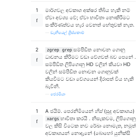
1
මාර්ගවල අවකාශ අක්ෂර තිබිය හැකි නම්
ඒවා අවශ්‍ය වේ; ඒවා භාවිතා නොකිරීමට
සංකීර්ණත්වය හැර වෙනත් හේතුවක් නැත.
—
ඩැනියෙල් ග්‍රිස්කොම්
2
සම්පීඩිත නොවන ගොනු
zgrep
grep
ධාවනය කිරීමට වඩා වේගවත් බව පෙනේ .
සම්පීඩිත ලිපිගොනු HD වලින් කියවා HD
වලින් සම්පීඩිත නොවන ගොනුවක්
කියවීමට වඩා වේගයෙන් දිරාපත් විය හැකි
බැවිනි.
—
ජෙරමියා
1
A ජයිම්. පෙරනිමියෙන්
හිස්
(සුදු අවකාශය)
භාවිතා කරයි . නිසැකවම, ලිපිගොනු
xargs
වල කිසි විටෙක නව රේඛා නොමැත, නමුත්
අවකාශයන් නොදැනේ (බොහෝ යුනික්සි