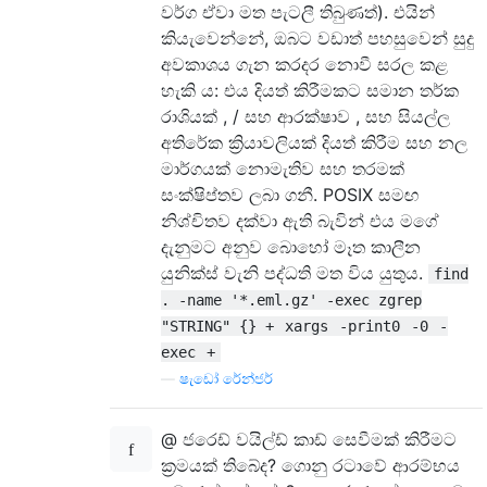
වර්ග ඒවා මත පැටලී තිබුණත්). එයින්
කියැවෙන්නේ, ඔබට වඩාත් පහසුවෙන් සුදු
අවකාශය ගැන කරදර නොවී සරල කළ
හැකි ය: එය දියත් කිරීමකට සමාන තර්ක
රාශියක් , / සහ ආරක්ෂාව , සහ සියල්ල
අතිරේක ක්‍රියාවලියක් දියත් කිරීම සහ නල
මාර්ගයක් නොමැතිව සහ තරමක්
සංක්ෂිප්තව ලබා ගනී. POSIX සමඟ
නිශ්චිතව දක්වා ඇති බැවින් එය මගේ
දැනුමට අනුව බොහෝ මෑත කාලීන
යුනික්ස් වැනි පද්ධති මත විය යුතුය.
find
. -name '*.eml.gz' -exec zgrep
"STRING" {} +
xargs
-print0
-0
-
exec
+
—
ෂැඩෝ රේන්ජර්
@ ජරෙඩ් වයිල්ඩ් කාඩ් සෙවීමක් කිරීමට
ක්‍රමයක් තිබේද? ගොනු රටාවේ ආරම්භය