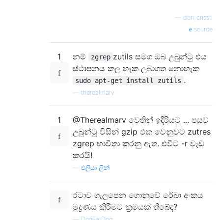
—
don_crissti
source
1
නම්
zutils සමග ඔබ උබුන්ටු එය
zgrep
ස්ථාපනය කල හැක ලබාගත නොහැක
.
sudo apt-get install zutils
—
therealmarv
1
@Therealmarv වෙතින් ඉදිරියට ... පසුව
උබුන්ටු විසින් gzip එක වෙනුවට zutres
zgrep භාවිතා කරනු ඇත. එවිට -r වැඩ
කරයි!
—
එලියා ලින්
රටාව ගැලපෙන ගොනුවේ රේඛා අංකය
මුද්‍රණය කිරීමට ක්‍රමයක් තිබේද?
—
DogEatDog