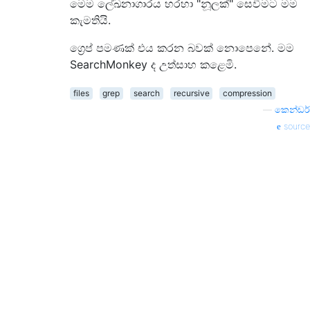
මෙම ලේඛනාගාරය හරහා "නූලක්" සෙවීමට මම
කැමතියි.
ග්‍රෙප් පමණක් එය කරන බවක් නොපෙනේ. මම
SearchMonkey ද උත්සාහ කළෙමි.
files
grep
search
recursive
compression
—
කෙන්ඩර්
source