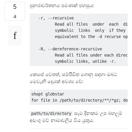
පුනරාවර්තනය පමණක් පහසුය:
5
   -r, --recursive

          Read all files  under  each  dire
          symbolic  links  only  if they ar
          equivalent to the -d recurse opti
   -R, --dereference-recursive

          Read all files under each directo
කෙසේ වෙතත්, සම්පීඩිත ගොනු සඳහා ඔබට
මෙවැනි දෙයක් අවශ්‍ය වේ:
shopt globstar 

සෑම දිනකම උප බහලුම්
path/to/directory
අඩංගු මව් නාමාවලිය විය යුතුය.