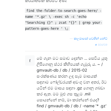
ක්රියාත්මක කිරීමට අණ:
find the-folder-to-search-goes-here/ -
name '*.gz' \ -exec sh -c 'echo
"Searching {}" ; zcat "{}" | grep your-
pattern-goes-here ' \;
—
කලමාසෝ වෙතින් නේට්
source
මේ ගැන මට සමාව දෙන්න ... සෙවිය යුතු
ලිපිගොනු ස්ථර කිහිපයක් ගැඹුරු ය. ~ /
gmvault-db / db / 2015-02
සංරක්ෂණය කරන ලද සෑම මාසයක්
සඳහාම ෆෝල්ඩරයක් අඩංගු වන අතර, ඊට
යටින් එම මාසය සඳහා .gz ගොනු ගබඩා
කර ඇත. මම මුළු ගස තුළම .mil
සොයන්නේ නම්, මා කරන්නේ එයද?
find / gmvault-db / db / -name '* .gz'