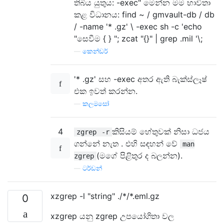
තිබිය යුතුය: -exec" මෙන්න මම භාවිතා
කළ විධානය: find ~ / gmvault-db / db
/ -name '* .gz' \ -exec sh -c 'echo
"සෙවීම { } "; zcat "{}" | grep .mil '\;
—
කෙන්ඩර්
'* .gz' සහ -exec අතර ඇති බැක්ස්ලෑෂ්
එක ඉවත් කරන්න.
—
කලමසෝ
4
කිසියම් හේතුවක් නිසා ධජය
zgrep
-r
ගන්නේ නැත . එහි සඳහන් වේ
man
(මගේ පිළිතුර ද බලන්න).
zgrep
—
ටර්ඩන්
xzgrep -l "string" ./*/*.eml.gz
0
xzgrep යනු zgrep උපයෝගිතා වල