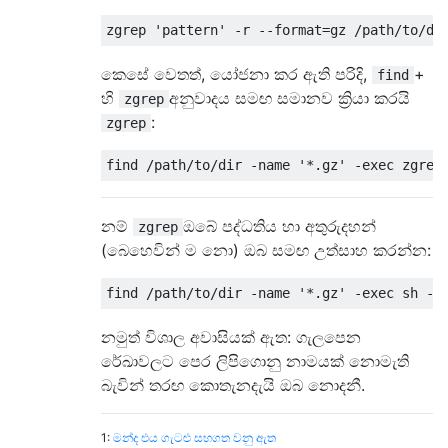
කෙසේ වෙතත්, යෝජනා කර ඇති පරිදි,
+
find
හි
අනුවාදය සමඟ සමානව ක්‍රියා කරයි
zgrep
:
zgrep
නම්
ඔබේ පද්ධතිය හා අතුරුදහන්
zgrep
(බෙහෙවින් ම නො) ඔබ සමඟ උත්සාහ කරන්න:
නමුත් විශාල අවාසියක් ඇත: ගැලපෙන
රේඛාවලට පෙර ලිපිගොනු නාමයක් නොමැති
බැවින් තරඟ කොතැනදැයි ඔබ නොදනී.
1:
මන්ද එය ගැටළු සහගත වනු ඇත