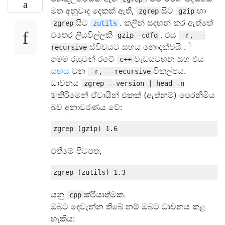
මත අනුවාද දෙකක් ඇති,
සිට
හා
zgrep
gzip
සිට
. කලින් සඳහන් කර ඇත්තේ
zgrep
zutils
එතෙර ලියවිල්ලකි
. එය
gzip -cdfq
-r, --
1
ස්විචයට සහය නොදක්වයි .
recursive
මෙම රඹුටන් රටේ
වැඩසටහන සහ එය
c++
සහය
වන
විකල්පය.
-r, --recursive
ධාවනය
zgrep --version | head -n
කිරීමෙන් ඒවායින් එකක් (ඇත්නම්) පෙරනිමිය
1
බව අනාවරණය වේ:
එතීමේ පිටපත,
යනු
ක්රියාත්මක.
cpp
ඔබට දෙවැන්න තිබේ නම් ඔබට ධාවනය කළ
හැකිය: