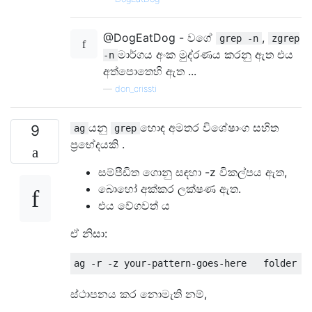
@DogEatDog - වගේ
,
grep -n
zgrep
මාර්ගය අංක මුද්රණය කරනු ඇත එය
-n
අත්පොතෙහි ඇත ...
—
don_crissti
යනු
හොඳ අමතර විශේෂාංග සහිත
9
ag
grep
ප්‍රභේදයකි .
සම්පීඩිත ගොනු සඳහා -z විකල්පය ඇත,
බොහෝ අක්කර ලක්ෂණ ඇත.
එය වේගවත් ය
ඒ නිසා:
ස්ථාපනය කර නොමැති නම්,