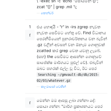
\ -exec sh -c 'echo "සොයමින් {}";
zcat "{}" | grep .mil '\;
—
කෙන්ඩර්
1
එය හොඳයි - "r" in -irs zgrep නැවත
නැවත සෙවීමට හේතු වේ. Find විධානය
පෙරනිමියෙන් පුනරාවර්තනය වන බැවින්
.gz වලින් අවසන් වන ඕනෑම ගොනුවක්
zcatted කර grep වෙත යවනු ලැබේ.
(සහ} the සෙවීමට ආසන්න ගොනුවේ
සාපේක්ෂ මාර්ගයට පුළුල් වේ). එබැවින්
ඔබට පහරක් එල්ල වූ විට, ඊට පෙර
Searching ~/gmvault-db/db/2015-
02/03/whatever.gz
—
කලමාසෝ වෙතින්
මෙන්න මම ආපසු ලබා ගන්නා දේ:
සොයා ගන්න: "මාර්ග ප්‍රකාශනයට පෙර