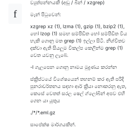
ව්‍යුත්පන්නයකි (අඩු / බින් / xzgrep)
මෑන් පිටුවෙන්:
xzgrep xz (1), lzma (1), gzip (1), bzip2 (1),
හෝ lzop (1) සමඟ සම්පීඩිත හෝ සම්පීඩිත විය
හැකි ගොනු මත grep (1) ඉල්ලා සිටී. නිශ්චිතව
දක්වා ඇති සියලුම විකල්ප කෙලින්ම grep (1)
වෙත යවනු ලැබේ.
-l ගැලපෙන ගොනු නාමය මුද්‍රණය කරන්න
ස්ක්‍රිප්ටයේ විශේෂයෙන් තහනම් කර ඇති පරිදි
පුනරාවර්තනය සඳහා ආර් ක්‍රියා නොකරනු ඇත,
කෙසේ වෙතත් සරල ෂෙල් ග්ලෝබින් අපව එහි
ගෙන යා යුතුය
./*/*.eml.gz
සාපේක්ෂ මාර්ගයකින්.