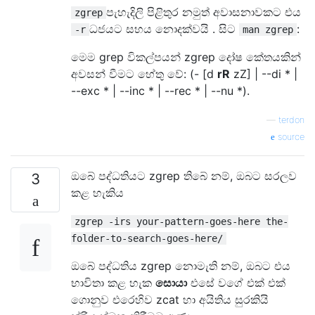
පැහැදිලි පිළිතුර නමුත් අවාසනාවකට එය
zgrep
ධජයට සහය නොදක්වයි . සිට
:
-r
man zgrep
මෙම grep විකල්පයන් zgrep දෝෂ කේතයකින්
අවසන් වීමට හේතු වේ: (- [d
rR
zZ] | --di * |
--exc * | --inc * | --rec * | --nu *).
—
terdon
source
ඔබේ පද්ධතියට zgrep තිබේ නම්, ඔබට සරලව
3
කළ හැකිය
zgrep -irs your-pattern-goes-here the-
folder-to-search-goes-here/
ඔබේ පද්ධතිය zgrep නොමැති නම්, ඔබට එය
භාවිතා කළ හැක
සොයා
එසේ වගේ එක් එක්
ගොනුව එරෙහිව zcat හා අයිතිය සුරකියි