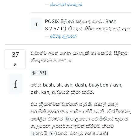
—
ස්ටෙෆාන් චසෙලාස්
POSIX පිළිතුර සඳහා ඉහළට. Bash
3.2.57 (1) හි වැඩ කිරීම තහවුරු කර ඇත
—
අවීන්ද්‍ර ගූල්චරන්
වඩාත්ම අතේ ගෙන යා හැකි හා කෙටිම පිළිතුර
37
නිසැකවම පාහේ ය:
${t%?}
මෙය bash, sh, ash, dash, busybox / ash,
zsh, ksh, ආදියෙහි ක්‍රියා කරයි.
එය ක්‍රියාත්මක වන්නේ පැරණි පාසල් ෂෙල්
පරාමිති ප්‍රසාරණය භාවිතා කිරීමෙනි. නිශ්චිතවම,
ගෝලීය රටාවට
ගැලපෙන පරාමිතියේ කුඩාම
%
ගැලපෙන උපසර්ගය ඉවත් කිරීමට නියම
කරයි
(එනම්: ඕනෑම අක්ෂරයක්).
t
?