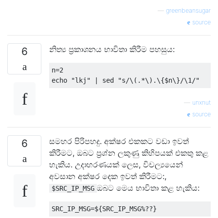
—
greenbeansugar
source
නිත්‍ය ප්‍රකාශනය භාවිතා කිරීම පහසුය:
6
n
=
2
echo 
"lkj"
|
 sed 
"s/\(.*\).\{$n\}/\1/"
—
unxnut
source
සමහර පිරිපහදු. අක්ෂර එකකට වඩා ඉවත්
6
කිරීමට, ඔබට ප්‍රශ්න ලකුණු කිහිපයක් එකතු කළ
හැකිය. උදාහරණයක් ලෙස, විචල්‍යයෙන්
අවසාන අක්ෂර දෙක ඉවත් කිරීමට:,
ඔබට මෙය භාවිතා කළ හැකිය:
$SRC_IP_MSG
SRC_IP_MSG
=
$
{
SRC_IP_MSG
%??}