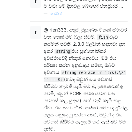
ට වඩා මේ දිනවල බොහෝ ජනප්‍රියයි ...
—
rien333
@ rien333. අතුරු මුහුණත ටිකක් ස්ථාවර
වන තෙක් මම බලා සිටිමි.
වැඩ
fish
කරමින් පවතී. 2.3.0 බිල්ඩින් හඳුන්වා දුන්
අතර
එය ප්‍රශ්නෝත්තර
string
අවස්ථාවේදී නිකුත් නොවීය. මම එය
පරික්‍ෂා කරන අනුවාදය සමඟ, ඔබට
අවශ්‍යය
string replace -r '(?s).\z'
(තවද ඔවුන් එය වෙනස්
'' -- $t
කිරීමට කැමති යැයි මම බලාපොරොත්තු
වෙමි, ඔවුන් PCRE වෙත යවන ධජ
වෙනස් කළ යුතුය) හෝ වැඩි කැටි කළ
ඒවා. එය නව රේඛා අක්ෂර සමඟ ද දුර්වල
ලෙස ගනුදෙනු කරන අතර, ඔවුන් ද එය
වෙනස් කිරීමට සැලසුම් කර ඇති බව මම
දනිමි.