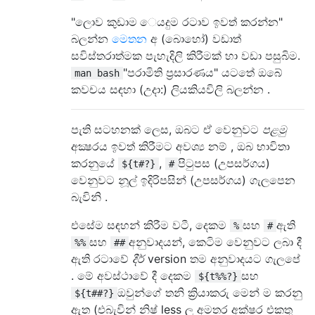
"ලොව කුඩාම ෙයදුම රටාව ඉවත් කරන්න"
බලන්න
මෙතන
අ (බොහෝ) වඩාත්
සවිස්තරාත්මක පැහැදිලි කිරීමක් හා වඩා පසුබිම.
"පරාමිති ප්‍රසාරණය" යටතේ ඔබේ
man bash
කවචය සඳහා (උදා:) ලියකියවිලි බලන්න .
පැති සටහනක් ලෙස, ඔබට ඒ වෙනුවට
පළමු
අක්‍ෂරය ඉවත් කිරීමට අවශ්‍ය නම් , ඔබ භාවිතා
කරනුයේ
,
පිටුපස (උපසර්ගය)
${t#?}
#
වෙනුවට නූල් ඉදිරිපසින් (උපසර්ගය) ගැලපෙන
බැවිනි .
එසේම සඳහන් කිරීම වටී, දෙකම
සහ
ඇති
%
#
සහ
අනුවාදයන්, කෙටිම වෙනුවට ලබා දී
%%
##
ඇති රටාවේ
දීර්
version තම අනුවාදයට ගැලපේ
. මේ අවස්ථාවේ දී දෙකම
සහ
${t%%?}
ඔවුන්ගේ තනි ක්‍රියාකරු මෙන් ම කරනු
${t##?}
ඇත (එබැවින් නිෂ් less ල අමතර අක්ෂර එකතු