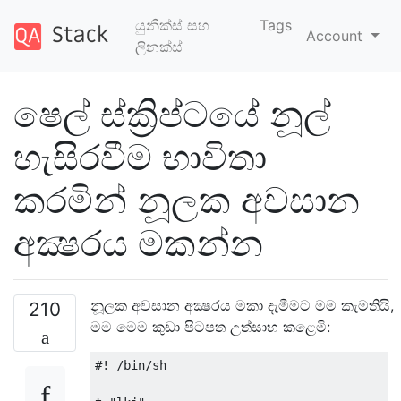
යුනික්ස් සහ
Tags
Account
ලිනක්ස්
ෂෙල් ස්ක්‍රිප්ටයේ නූල්
හැසිරවීම භාවිතා
කරමින් නූලක අවසාන
අක්‍ෂරය මකන්න
නූලක අවසාන අක්‍ෂරය මකා දැමීමට මම කැමතියි,
210
මම මෙම කුඩා පිටපත උත්සාහ කළෙමි:
#! /bin/sh 