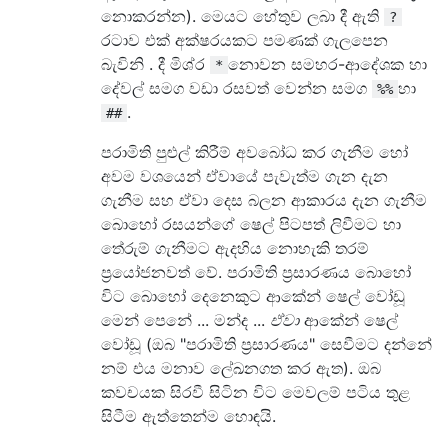
නොකරන්න). මෙයට හේතුව ලබා දී ඇති
?
රටාව එක් අක්ෂරයකට පමණක් ගැලපෙන
බැවිනි . දී මිශ්ර
නොවන සමහර-ආදේශක හා
*
දේවල් සමග වඩා රසවත් වෙන්න සමග
හා
%%
.
##
පරාමිති පුළුල් කිරීම් අවබෝධ කර ගැනීම හෝ
අවම වශයෙන් ඒවායේ පැවැත්ම ගැන දැන
ගැනීම සහ ඒවා දෙස බලන ආකාරය දැන ගැනීම
බොහෝ රසයන්ගේ ෂෙල් පිටපත් ලිවීමට හා
තේරුම් ගැනීමට ඇදහිය නොහැකි තරම්
ප්‍රයෝජනවත් වේ. පරාමිති ප්‍රසාරණය බොහෝ
විට බොහෝ දෙනෙකුට ආකේන් ෂෙල් වෝඩූ
මෙන් පෙනේ ... මන්ද ...
ඒවා
ආකේන් ෂෙල්
වෝඩූ (ඔබ "පරාමිති ප්‍රසාරණය" සෙවීමට දන්නේ
නම් එය මනාව ලේඛනගත කර ඇත). ඔබ
කවචයක සිරවී සිටින විට මෙවලම් පටිය තුළ
සිටීම ඇත්තෙන්ම හොඳයි.