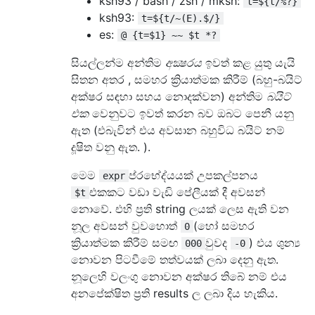
ksh93 / bash / zsh / mksh:
t=${t/%?}
ksh93:
t=${t/~(E).$/}
es:
@ {t=$1} ~~ $t *?
සියල්ලන්ම අන්තිම
අක්‍ෂරය
ඉවත් කළ යුතු යැයි
සිතන අතර , සමහර ක්‍රියාත්මක කිරීම් (බහු-බයිට්
අක්ෂර සඳහා සහය නොදක්වන) අන්තිම
බයිට්
එක
වෙනුවට ඉවත් කරන බව ඔබට පෙනී යනු
ඇත (එබැවින් එය අවසාන බහුවිධ බයිට් නම්
දූෂිත වනු ඇත. ).
මෙම
ප්රභේද්යයක් උපකල්පනය
expr
එකකට වඩා වැඩි පේලීයක් දී අවසන්
$t
නොවේ. එහි ප්‍රති string ලයක් ලෙස ඇති වන
නූල අවසන් වුවහොත්
(හෝ සමහර
0
ක්‍රියාත්මක කිරීම් සමඟ
වුවද
) එය ශුන්‍ය
000
-0
නොවන පිටවීමේ තත්වයක් ලබා දෙනු ඇත.
නූලෙහි වලංගු නොවන අක්ෂර තිබේ නම් එය
අනපේක්ෂිත ප්‍රති results ල ලබා දිය හැකිය.