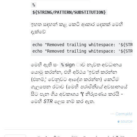
%
${STRING/PATTERN/SUBSTITUTION}
ඉහත සඳහන් කළ කෙටි ආකාර දෙකක් මෙහි
දැක්වේ
echo 
"Removed trailing whitespace: '${STR:
echo 
"Removed trailing whitespace: '${STR%
මෙහි ඇති සං
sign ාව නැවත අවධානය
%
යොමු කරන්න, එහි අර්ථය 'ඉවත් කරන්න
(එනම්,' වෙනුවට ආදේශ කරන්න)
කෙටිම
ගැලපෙන රටාව (මෙහි
පරාමිතියේ
අවසානයේ
සිට පැන ගිය අවකාශය
'\'
නිරූපණය කරයි -
මෙහි
STR
ලෙස නම් කර ඇත.
—
CermakM
source