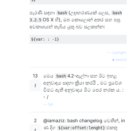
පැරණි සඳහා
(උදාහරණයක් ලෙස,
bash
bash
OS X හි), ඔබ කොලොන් අතර සහ පසු
3.2.5
අවකාශයන් තැබිය යුතු බව සලකන්න:
$
{
var
:
:
-
1
}
—
cuonglm
source
13
මෙය
4.2-ඇල්ෆා සහ ඊට ඉහළ
bash
අනුවාදය සඳහා ක්‍රියා කරයි , මට ප්‍රවේශ
වීමට ඇති අනුවාදය මීට පෙර නරක ය. :
- /
—
hjk
2
@iamaziz: bash changelog වෙතින්, in
ණ දිග
එකතු
${var:offset:lenght}