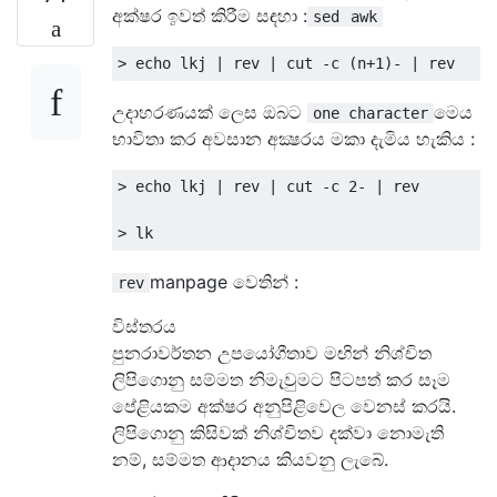
අක්ෂර ඉවත් කිරීම සඳහා :
sed
awk
>
 echo lkj 
|
 rev 
|
 cut 
-
c 
(
n
+
1
)-
|
 rev
උදාහරණයක් ලෙස ඔබට
මෙය
one character
භාවිතා කර අවසාන අක්‍ෂරය මකා දැමිය හැකිය :
>
 echo lkj 
|
 rev 
|
 cut 
-
c 
2
-
|
 rev

>
 lk
manpage වෙතින් :
rev
විස්තරය
පුනරාවර්තන උපයෝගීතාව මඟින් නිශ්චිත
ලිපිගොනු සම්මත නිමැවුමට පිටපත් කර සෑම
පේළියකම අක්ෂර අනුපිළිවෙල වෙනස් කරයි.
ලිපිගොනු කිසිවක් නිශ්චිතව දක්වා නොමැති
නම්, සම්මත ආදානය කියවනු ලැබේ.