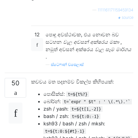
—
1111161171159459134
source
12
පොදු අවස්ථාවක, එය නොවන බව
සටහන
වැල අවසන් අක්ෂරය මකා
,
නමුත් අවසන් අක්ෂරය
වැල සෑම මාර්ගය
.
—
ස්ටෙෆාන් චසෙලාස්
කවචය මත පදනම්ව විකල්ප කිහිපයක්:
50
පොසික්ස්:
t=${t%?}
බෝර්න්:
t=`expr " $t" : ' \(.*\).'`
zsh / yash:
t=${t[1,-2]}
bash / zsh:
t=${t:0:-1}
ksh93 / bash / zsh / mksh:
t=${t:0:${#t}-1}