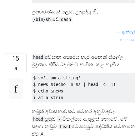
උදාහරණයක් ලෙස, උබුන්ටු හි,
වේ
/bin/sh
dash
—
ඇන්ජල්
source
අවසාන අක්‍ෂරය හැර අනෙක් සියල්ල
15
head
මුද්‍රණය කිරීමටද ඔබට භාවිතා කළ හැකිය .
$ s
=
'i am a string'
$ news
=
$
(
echo 
-
n $s 
|
 head 
-
c 
-
1
)
$ echo $news

i am a strin
නමුත් අවාසනාවකට සමහර අනුවාදවල
ප්‍රමුඛ
විකල්පය ඇතුළත් නොවේ. මේ
head
-
සඳහා නඩුව
මෙහෙයුම් පද්ධතිය සමඟ එන
head
බව X.