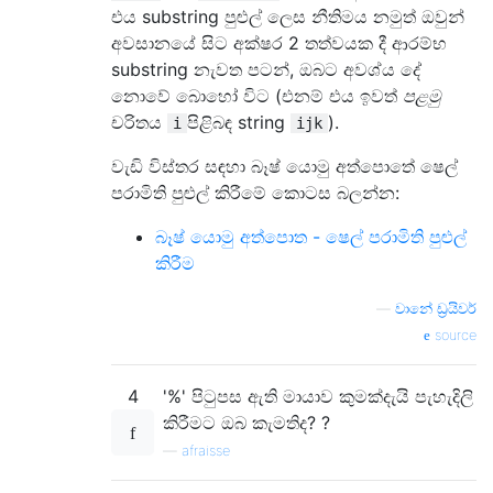
එය substring පුළුල් ලෙස නීතිමය නමුත් ඔවුන්
අවසානයේ සිට අක්ෂර 2 තත්වයක දී ආරම්භ
substring නැවත පටන්, ඔබට අවශ්ය දේ
නොවේ බොහෝ විට (එනම් එය ඉවත්
පළමු
චරිතය
පිළිබඳ string
).
i
ijk
වැඩි විස්තර සඳහා බෑෂ් යොමු අත්පොතේ ෂෙල්
පරාමිති පුළුල් කිරීමේ කොටස බලන්න:
බෑෂ් යොමු අත්පොත - ෂෙල් පරාමිති පුළුල්
කිරීම
—
වානේ ඩ්‍රයිවර්
source
4
'%' පිටුපස ඇති මායාව කුමක්දැයි පැහැදිලි
කිරීමට ඔබ කැමතිද? ?
—
afraisse