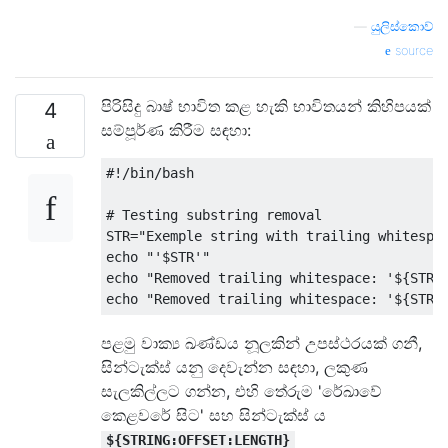
—
යුලිස්කොව්
source
පිරිසිදු බාෂ් භාවිත කළ හැකි භාවිතයන් කිහිපයක්
4
සම්පූර්ණ කිරීම සඳහා:
#!/bin/bash
# Testing substring removal
STR
=
"Exemple string with trailing whitespa
echo 
"'$STR'"
echo 
"Removed trailing whitespace: '${STR:
echo 
"Removed trailing whitespace: '${STR/
පළමු වාක්‍ය ඛණ්ඩය නූලකින් උපස්ථරයක් ගනී,
සින්ටැක්ස් යනු දෙවැන්න සඳහා, ලකුණ
සැලකිල්ලට ගන්න, එහි තේරුම 'රේඛාවේ
කෙළවරේ සිට' සහ සින්ටැක්ස් ය
${STRING:OFFSET:LENGTH}