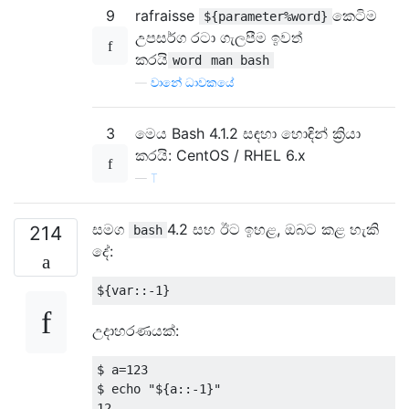
9
rafraisse
කෙටිම
${parameter%word}
උපසර්ග රටා ගැලපීම ඉවත්
කරයි
word
man bash
—
වානේ ධාවකයේ
3
මෙය Bash 4.1.2 සඳහා හොඳින් ක්‍රියා
කරයි: CentOS / RHEL 6.x
—
T
සමග
4.2 සහ ඊට ඉහළ, ඔබට කළ හැකි
214
bash
දේ:
$
{
var
::-
1
}
උදාහරණයක්:
$ a
=
123
$ echo 
"${a::-1}"
12