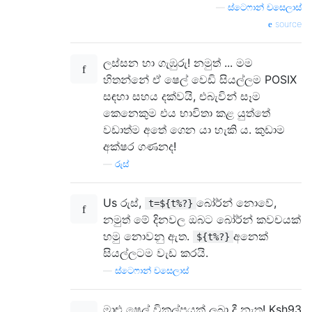
—
ස්ටෙෆාන් චසෙලාස්
source
ලස්සන හා ගැඹුරු! නමුත් ... මම
හිතන්නේ ඒ ෂෙල් වෙඩි සියල්ලම POSIX
සඳහා සහය දක්වයි, එබැවින් සෑම
කෙනෙකුම එය භාවිතා කළ යුත්තේ
වඩාත්ම අතේ ගෙන යා හැකි ය. කුඩාම
අක්ෂර ගණනද!
—
රුස්
Us රුස්,
බෝර්න් නොවේ,
t=${t%?}
නමුත් මේ දිනවල ඔබට බෝර්න් කවචයක්
හමු නොවනු ඇත.
අනෙක්
${t%?}
සියල්ලටම වැඩ කරයි.
—
ස්ටෙෆාන් චසෙලාස්
මාළු ෂෙල් විකල්පයක් ලබා දී නැත! Ksh93