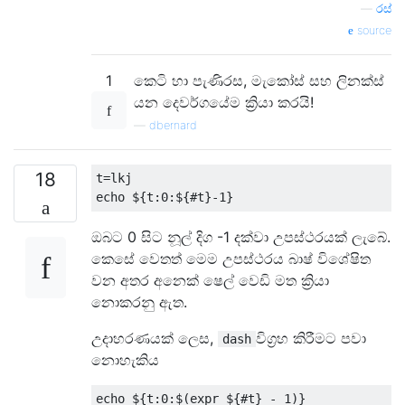
—
රස්
source
1
කෙටි හා පැණිරස, මැකෝස් සහ ලිනක්ස්
යන දෙවර්ගයේම ක්‍රියා කරයි!
—
dbernard
18
t
=
lkj

echo $
{
t
:
0
:
$
{#
t
}-
1
}
ඔබට 0 සිට නූල් දිග -1 දක්වා උපස්ථරයක් ලැබේ.
කෙසේ වෙතත් මෙම උපස්ථරය බාෂ් විශේෂිත
වන අතර අනෙක් ෂෙල් වෙඩි මත ක්‍රියා
නොකරනු ඇත.
උදාහරණයක් ලෙස,
විග්‍රහ කිරීමට පවා
dash
නොහැකිය
echo $
{
t
:
0
:
$
(
expr $
{#
t
}
-
1
)}