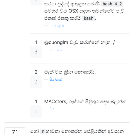
කරන ලද්දේ ඇතුළත පමණි
.
bash 4.2
සමහර විට OSX සඳහා තමන්ගේම පැච්
එකක් එකතු කරයි
.
bash
—
cuonglm
1
@cuonglm වැඩ කරන්නේ නැත: /
—
iamaziz
2
මැක් මත ක්‍රියා නොකරයි.
—
ෂින්සෝ
1
MACsters, රුස්ගේ පිළිතුර දෙස බලන්න
—
P i
හෝ
භාවිතා නොකරන පේළියකින් අවසාන
71
n