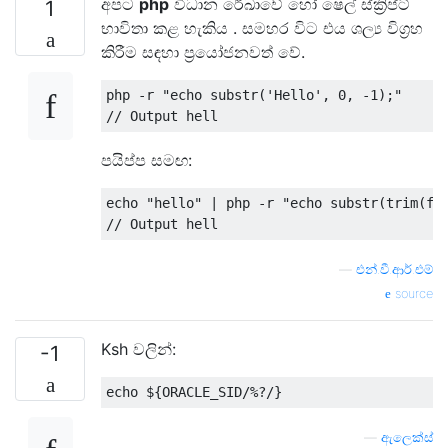
අපට
php
විධාන රේඛාවේ හෝ ෂෙල් ස්ක්‍රිප්ට්
1
භාවිතා කළ හැකිය . සමහර විට එය ශල්‍ය විග්‍රහ
කිරීම සඳහා ප්‍රයෝජනවත් වේ.
php 
-
r 
"echo substr('Hello', 0, -1);"
//
Output
 hell
පයිප්ප සමඟ:
echo 
"hello"
|
 php 
-
r 
"echo substr(trim(fg
//
Output
 hell
—
එන්.වී.ආර්.එම්
source
Ksh වලින්:
-1
echo $
{
ORACLE_SID
/%?/}
—
ඇලෙක්ස්