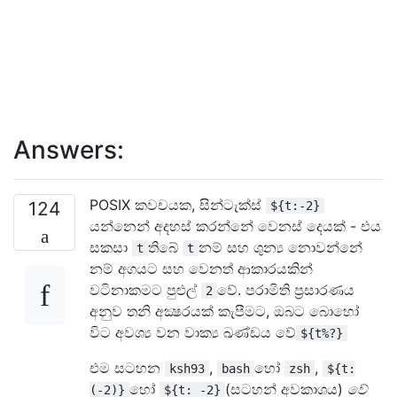
Answers:
POSIX කවචයක, සින්ටැක්ස්
124
${t:-2}
යන්නෙන් අදහස් කරන්නේ වෙනස් දෙයක් - එය
සකසා
තිබේ
නම් සහ ශුන්‍ය නොවන්නේ
t
t
නම් අගයට සහ වෙනත් ආකාරයකින්
වටිනාකමට පුළුල්
වේ. පරාමිති ප්‍රසාරණය
2
අනුව තනි අක්‍ෂරයක් කැපීමට, ඔබට බොහෝ
විට අවශ්‍ය වන වාක්‍ය ඛණ්ඩය වේ
${t%?}
එම සටහන
,
හෝ
,
ksh93
bash
zsh
${t:
හෝ
(සටහන් අවකාශය)
වේ
(-2)}
${t: -2}