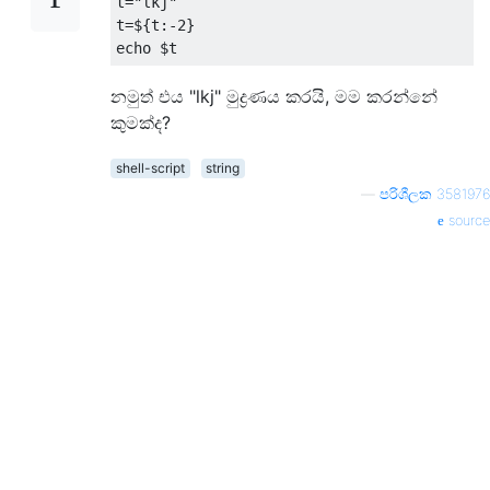
t
=
"lkj"
t
=
$
{
t
:-
2
}
echo $t
නමුත් එය "lkj" මුද්‍රණය කරයි, මම කරන්නේ
කුමක්ද?
shell-script
string
—
පරිශීලක 3581976
source