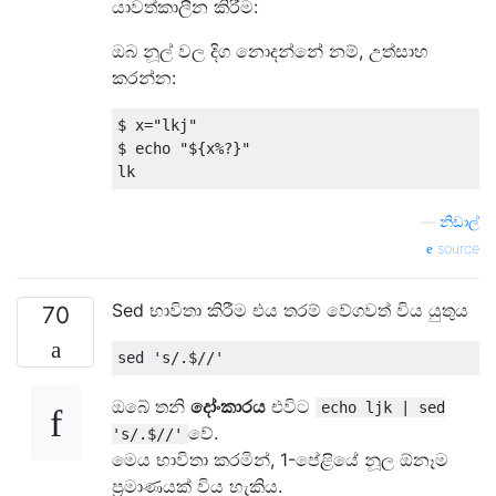
යාවත්කාලීන කිරීම:
ඔබ නූල් වල දිග නොදන්නේ නම්, උත්සාහ
කරන්න:
$ x
=
"lkj"
$ echo 
"${x%?}"
lk
—
නිඩාල්
source
Sed භාවිතා කිරීම එය තරම් වේගවත් විය යුතුය
70
sed 
's/.$//'
ඔබේ තනි
දෝංකාරය
එවිට
echo ljk | sed
වේ.
's/.$//'
මෙය භාවිතා කරමින්, 1-පේළියේ නූල ඕනෑම
ප්‍රමාණයක් විය හැකිය.