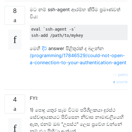
මට නම් ssh-agent ආරම්භ කිරීම ප්‍රමාණවත්
8
විය:
eval `ssh-agent -s`

මෙහි
දීර්
answer පිළිතුරක් ද බලන්න
/programming/17846529/could-not-open-
a-connection-to-your-authentication-agent
—
pietro
source
FYI:
4
1) පොදු යතුර සෑම විටම පරිශීලකයා දුරස්ථ
සේවාදායකයට පිවිසෙන නිවාස නාමාවලියෙහි
ඇත, එනම් ඔබ "උපස්ථ" ලෙස ප්‍රවේශ වන්නේ
නම් එය පිහිටා ඇත්තේ