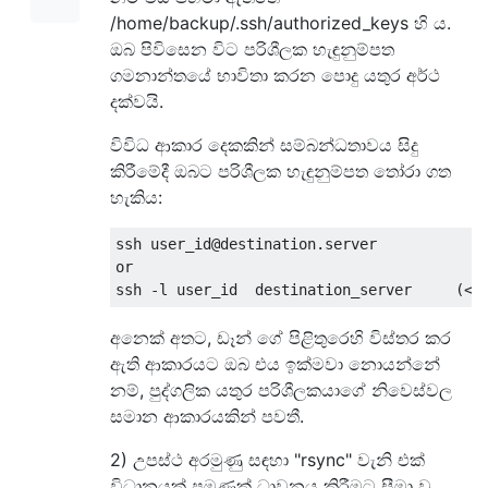
/home/backup/.ssh/authorized_keys හි ය.
ඔබ පිවිසෙන විට පරිශීලක හැඳුනුම්පත
ගමනාන්තයේ භාවිතා කරන පොදු යතුර අර්ථ
දක්වයි.
විවිධ ආකාර දෙකකින් සම්බන්ධතාවය සිදු
කිරීමේදී ඔබට පරිශීලක හැඳුනුම්පත තෝරා ගත
හැකිය:
ssh user_id@destination.server

or

අනෙක් අතට, ඩෑන් ගේ පිළිතුරෙහි විස්තර කර
ඇති ආකාරයට ඔබ එය ඉක්මවා නොයන්නේ
නම්, පුද්ගලික යතුර පරිශීලකයාගේ නිවෙස්වල
සමාන ආකාරයකින් පවතී.
2) උපස්ථ අරමුණු සඳහා "rsync" වැනි එක්
විධානයක් පමණක් ධාවනය කිරීමට සීමා වූ