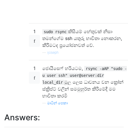
1
කිසියම් හේතුවක් නිසා
sudo rsync
තමන්ගේම ssh යතුරු භාවිතා නොකරන,
කිරීමටද ප්‍රයෝජනවත් වේ.
—
ijoseph
1
ජොයිසෙෆ් හරියටම,
rsync -aAP "sudo -
u user ssh" user@server:dir
මූල ලෙස ධාවනය වන ක්‍රෝන්
local_dir
ස්ක්‍රිප්ට් වලින් සමමුහුර්ත කිරීමේදී මම
භාවිතා කරමි
—
මාටින් පෙකා
Answers: