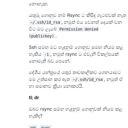
නොහැක.
යතුරු ගොනුව නම් Rsync ට කිසිදු ගැටළුවක් නැත
, නමුත් එය වෙනත් දෙයක් වන
~/.ssh/id_rsa
විට මට ලැබේ
Permission denied
.
(publickey)
Ssh සමඟ මට හැඳුනුම් ගොනුව සමඟ නියම කළ
හැකිය
, නමුත් rsync ට එවැනි විකල්පයක්
-i
නොමැති බව පෙනේ.
දේශීය යන්ත්‍රයේ යතුර තාවකාලිකව ගෙනයාමට
මම උත්සාහ කර ඇත
, නමුත් ඒ
~/.ssh/id_rsa
හා සමානව ක්‍රියා නොකරයි.
tl; dr
ඔබට rsync සමඟ හැඳුනුම් ගොනුවක් නියම කළ
හැකිද?
ssh
rsync