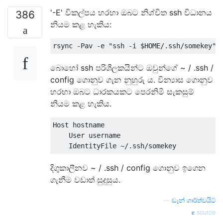
'-E' විකල්පය හරහා ඔබට නිශ්චිත ssh විධානය
386
නියම කළ හැකිය:
බොහෝ ssh පරිශීලකයින්ට ඔවුන්ගේ ~ / .ssh /
config ගොනුව ගැන නුහුරු ය. වින්‍යාස ගොනුව
හරහා ඔබට ධාරකයකට පෙරනිමි සැකසුම්
නියම කළ හැකිය.
Host hostname

    User username

දිගුකාලීනව ~ / .ssh / config ගොනුව ඉගෙන
ගැනීම වඩාත් සුදුසුය.
—
ඩෑන් ගාර්ත්වයිට්
source