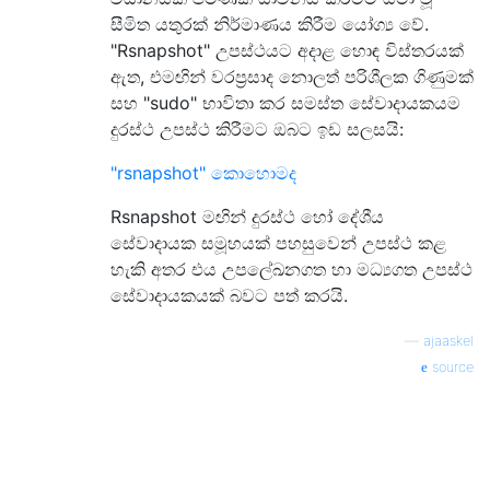
සීමිත යතුරක් නිර්මාණය කිරීම යෝග්‍ය වේ.
"Rsnapshot" උපස්ථයට අදාළ හොඳ විස්තරයක්
ඇත, එමඟින් වරප්‍රසාද නොලත් පරිශීලක ගිණුමක්
සහ "sudo" භාවිතා කර සමස්ත සේවාදායකයම
දුරස්ථ උපස්ථ කිරීමට ඔබට ඉඩ සලසයි:
"rsnapshot" කොහොමද
Rsnapshot මඟින් දුරස්ථ හෝ දේශීය
සේවාදායක සමූහයක් පහසුවෙන් උපස්ථ කළ
හැකි අතර එය උපලේඛනගත හා මධ්‍යගත උපස්ථ
සේවාදායකයක් බවට පත් කරයි.
—
ajaaskel
source