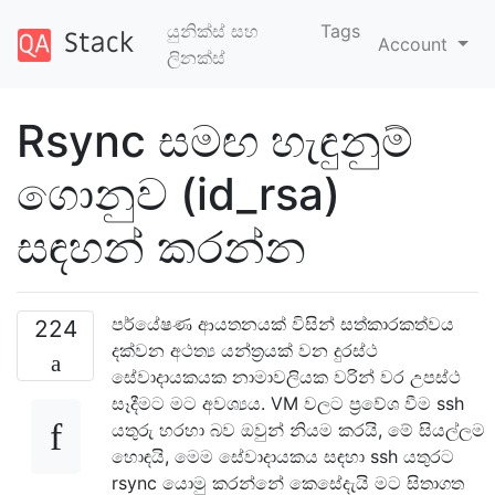
යුනික්ස් සහ
Tags
Account
ලිනක්ස්
Rsync සමඟ හැඳුනුම්
ගොනුව (id_rsa)
සඳහන් කරන්න
පර්යේෂණ ආයතනයක් විසින් සත්කාරකත්වය
224
දක්වන අථත්‍ය යන්ත්‍රයක් වන දුරස්ථ
සේවාදායකයක නාමාවලියක වරින් වර උපස්ථ
සෑදීමට මට අවශ්‍යය. VM වලට ප්‍රවේශ වීම ssh
යතුරු හරහා බව ඔවුන් නියම කරයි, මේ සියල්ලම
හොඳයි, මෙම සේවාදායකය සඳහා ssh යතුරට
rsync යොමු කරන්නේ කෙසේදැයි මට සිතාගත