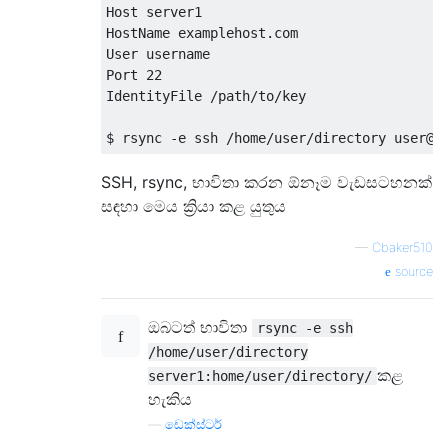
Host server1

HostName examplehost.com

User username

Port 22

IdentityFile /path/to/key

SSH, rsync, භාවිතා කරන ඕනෑම වැඩසටහනක්
සඳහා මෙය ක්‍රියා කළ යුතුය
—
Cbaker510
source
ඔබටත් භාවිතා
rsync -e ssh
/home/user/directory
කළ
server1:home/user/directory/
හැකිය
—
ඩෙක්ස්ටර්