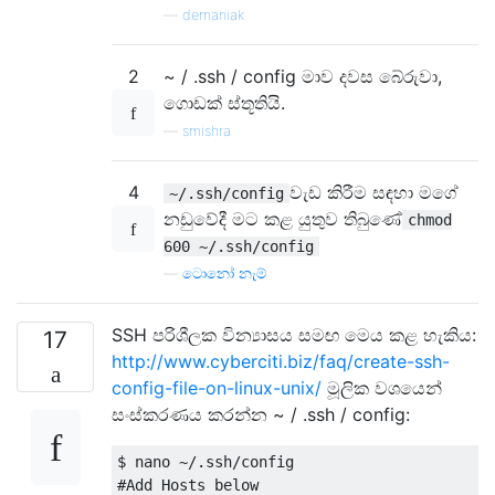
—
demaniak
2
~ / .ssh / config මාව දවස බේරුවා,
ගොඩක් ස්තූතියි.
—
smishra
4
වැඩ කිරීම සඳහා මගේ
~/.ssh/config
නඩුවේදී මට කළ යුතුව තිබුණේ
chmod
600 ~/.ssh/config
—
ටොනෝ නැම්
SSH පරිශීලක වින්‍යාසය සමඟ මෙය කළ හැකිය:
17
http://www.cyberciti.biz/faq/create-ssh-
config-file-on-linux-unix/
මූලික වශයෙන්
සංස්කරණය කරන්න ~ / .ssh / config:
$ nano ~/.ssh/config

#Add Hosts below 
