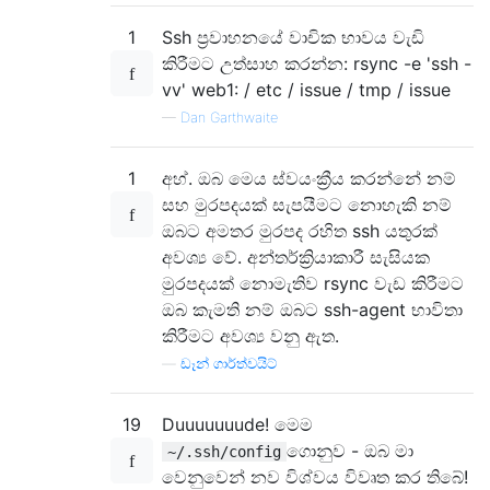
1
Ssh ප්‍රවාහනයේ වාචික භාවය වැඩි
කිරීමට උත්සාහ කරන්න: rsync -e 'ssh -
vv' web1: / etc / issue / tmp / issue
—
Dan Garthwaite
1
අහ්. ඔබ මෙය ස්වයංක්‍රීය කරන්නේ නම්
සහ මුරපදයක් සැපයීමට නොහැකි නම්
ඔබට අමතර මුරපද රහිත ssh යතුරක්
අවශ්‍ය වේ. අන්තර්ක්‍රියාකාරී සැසියක
මුරපදයක් නොමැතිව rsync වැඩ කිරීමට
ඔබ කැමති නම් ඔබට ssh-agent භාවිතා
කිරීමට අවශ්‍ය වනු ඇත.
—
ඩෑන් ගාර්ත්වයිට්
19
Duuuuuuude! මෙම
ගොනුව - ඔබ මා
~/.ssh/config
වෙනුවෙන් නව විශ්වය විවෘත කර තිබේ!