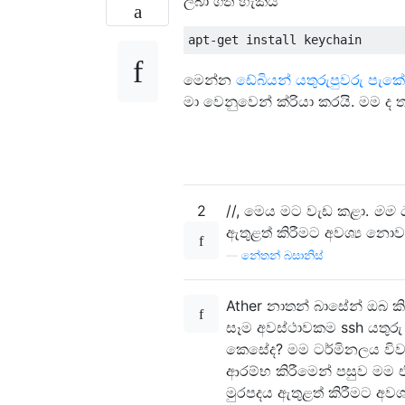
ලබා ගත හැකිය
මෙන්න
ඩේබියන් යතුරුපුවරු පැකේ
මා වෙනුවෙන් ක්රියා කරයි. මම ද ත
2
//, මෙය මට වැඩ කළා.
මම 
ඇතුළත් කිරීමට අවශ්‍ය නො
—
නේතන් බසානිස්
Ather නාතන් බාසේන් ඔබ ක
සෑම අවස්ථාවකම ssh යතුරු 
කෙසේද? මම ටර්මිනලය විවෘ
ආරම්භ කිරීමෙන් පසුව මම 
මුරපදය ඇතුළත් කිරීමට අවශ්