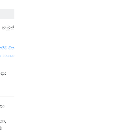
 නමුත්
ෆහීම් මිත
source
පදය
රන
සා,
ම