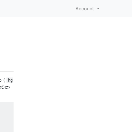
Account
ය (
hg
විතා