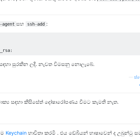
සහ
:
-agent
ssh-add
 සඳහා සුරකින ලදි. නැවත විමසනු නොලැබේ.
—
ස්
ාක්‍ය සඳහා කිසිසේත් දෝෂාරෝපණය වීමට කැමති නැත.
මම
Keychain
භාවිතා කරමි . එය ඩේබියන් භාෂාවෙන් ද උබුන්ටු ස