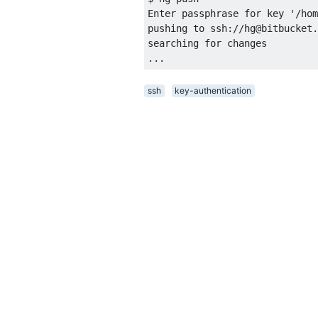
Enter passphrase for key '/hom
pushing to ssh://hg@bitbucket.
searching for changes

ssh
key-authentication