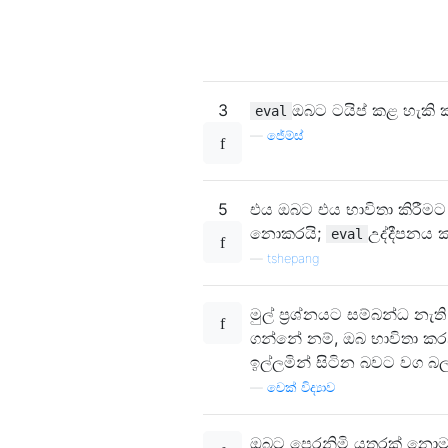
3
ඔබට ටයිප් කළ හැක
eval
—
ජේම්ස්
5
එය ඔබට එය භාවිතා කිරීමට
නොකරයි;
උද්දීපනය ක
eval
—
tshepang
මුල් ප්‍රශ්නයට සම්බන්ධ නැ
ගන්නේ නම්, ඔබ භාවිතා කර
ඉල්ලමින් සිටින බවට වග බ
—
චෙක් විද්‍යාව
ඔබට පෙරනිමි යතුරක් නොමැ