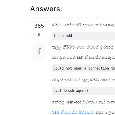
Answers:
ඔබ ssh නියෝජිතයෙකු භාවිතා කළ ය
365
තල්ලු කිරීමට පෙර. ඔබගේ මුරපදය 
ඔබ දැනටමත් ssh නියෝජිතයෙකු
එවැනි තත්වයක් තුළ, ඔබට එකක්
ඉන්පසු
විධානය නැවත ක
ssh-add
Ssh නියෝජිත අත්පොත
දෙස බැලී