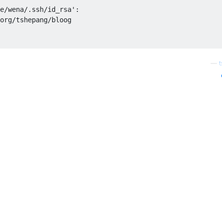
e/wena/.ssh/id_rsa': 

org/tshepang/bloog

—