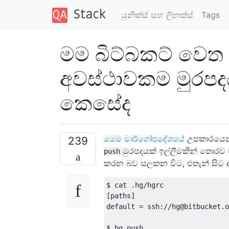
යුනික්ස් සහ ලිනක්ස්
Tags
මම බිට්බකට් වෙත
අවස්ථාවකම මුරප
කෙසේද
මෙම මාර්ගෝපදේශයේ
උපකාරයෙන් 
239
මුරපදයක් ඉල්ලීමකින් තොරව
push
කරන බව සලකන විට, එතැන් සිට අද 
$ cat .hg/hgrc 

[paths]

default = ssh://hg@bitbucket.o
$ hg push
