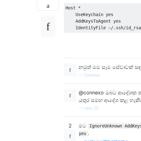
Host *

    UseKeychain yes

    AddKeysToAgent yes

නමුත් මම සෑම සේවාවක් සඳහ
—
Connexo
@connexo ඔබට ආදේශක තරු
යතුර සමඟ ආදේශ කළ හැකි
—
ness-EE
2
මට
IgnoreUnknown AddKey
.
yes