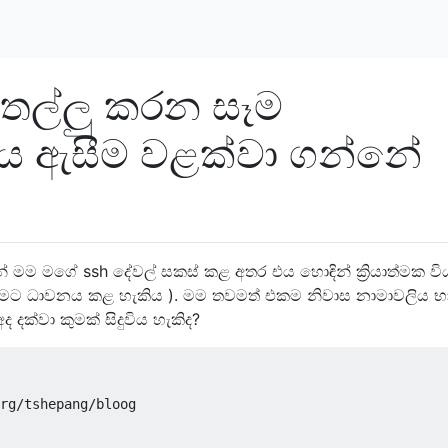
 තල්ලු කරන සෑම
දය ඇසීම වළක්වා ගන්නේ
මම මගේ ssh දේවල් සකස් කළ අතර එය හොඳින් ක්‍රියාත්මක වි
 මට ධාවනය කළ හැකිය ). මම තවමත් එකම නිවාස නාමාවලිය භා
දක්වා කුමක් සිදුවිය හැකිද?
rg/tshepang/bloog
