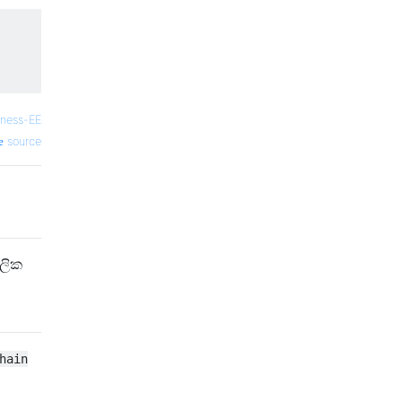
ness-EE
source
ලික
hain