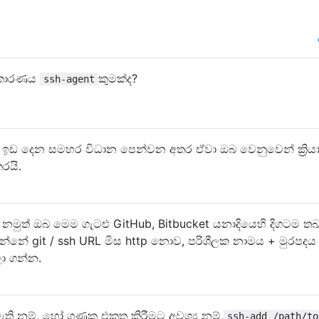
ි කාරණය
කුමක්ද?
ssh-agent
 ඉඩ දෙන සමහර විධාන පෙන්වන අතර ඒවා ඔබ වෙනුවෙන් ක්‍රිය
රයි.
ති නමුත් ඔබ මෙම ගැටළු GitHub, Bitbucket යනාදියෙහි දිගටම තබ
න්නේ git / ssh URL මිස http නොව, පරිශීලක නාමය + මුරපදය
ලා ගන්න.
ති නම්, හෝ ගුණක එකතු කිරීමට අවශ්‍ය නම්,
ssh-add /path/to