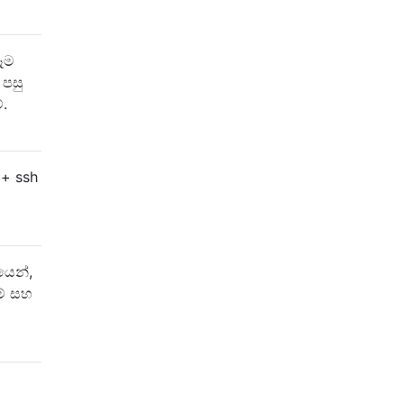
ෑම
 පසු
.
 + ssh
යෙන්,
ම් සහ