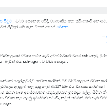
ජ පිටුව
. ඔබට පෙනෙන පරිදි, ව්යාපෘතිය ඉතා ක්රියාකාරී නොවේ,
වත් පිළිතුර මේ ගැන ටිකක් අදහස්
මෙතන
—
ටර්මිනලයක් විවෘත කරන සෑම අවස්ථාවකම
මගේ ssh යතුරු මුර
වන බැවින් එය ssh-agent ට වඩා හොඳය .
ියන්නේ යතුරුපුවරුව භාවිතා කරමින් ඔබ ටර්මිනලයක් විවෘත ක
මුරපදය ඇතුළත් කළ යුතු නැති බවයි? ඔබ එය වින්‍යාස කරන්නේ
ත කරන සෑම අවස්ථාවකම යතුරුපුවරුව මුරපදය ඉල්ලා සිටින නි
එය විවෘත කළ පළමු අවස්ථාව පමණි, නමුත් තවමත්. මට සෑම විට
‍ය නැත.