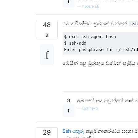
—
hoosierEE
මෙය විසඳීමට ක්‍රමයක් වන්නේ
48
ssh
$ exec ssh-agent bash

$ ssh-add

මෙයින් පසු මුරපදය වත්මන් සැසිය
9
බොහෝ අය ඔවුන්ගේ පාස් ව
—
Connexo
Ssh යතුරු
කළමනාකරණය සඳහා 
29