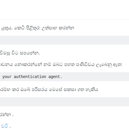
ුතුය. කෙටි පිළිතුර: උත්සාහ කරන්න
විමසූ විට සපයන්න.
 ධාවනය නොකරන්නේ නම් ඔබට පහත පණිවිඩය ලැබෙනු ඇත:
 ආරම්භ කර ඔබේ පරිසරය මෙසේ සකසා ගත හැකිය
රන්න .
ම
වටී
.