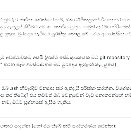
රුපුවරුව භාවිතා කරන්නේ නම්, ඔබ ටර්මිනලයක් විවෘත කරන ස
ය ඇතුළත් කිරීමට අවශ්‍ය නොවිය යුතුය. නමුත් ආරම්භ කිරීමෙන්
ළ යුතුය. මුරපදය තැටියට සුරකිනු නොලැබේ - එය අනාරක්ෂිත වේ
ෑම අවස්ථාවකම අසයි (දුරස්ථ සේවාදායකයක මට git repository
ull" කරන සෑම අවස්ථාවකම මට මුරපදය ඇතුළත් කළ යුතුය)
. ඔබ .ssh නිවැරදිව වින්‍යාස කර ඇත්දැයි පරීක්ෂා කරන්න. විශේෂ
‍යාස කර තිබේද? එය තවමත් ඔබ වෙනුවෙන් වැඩ නොකරන්නේ න
ම්, ඔබට ප්‍රශ්නයක් ඇසිය හැකිය.
g ගොනුව සාදන්න (හෝ එය තිබේ නම් සංස්කරණය කරන්න):