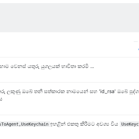
—
ාම වෙනස් යතුරු යුගලයක් භාවිතා කරමි ...
 ලකුණු ඔබේ තනි සත්කාරක නාමයෙන් සහ 'id_rsa' ඔබේ පුද්ග
ය
ඉහළින් එකතු කිරීමට අවශ්‍ය විය
sToAgent,UseKeychain
UseKeyc