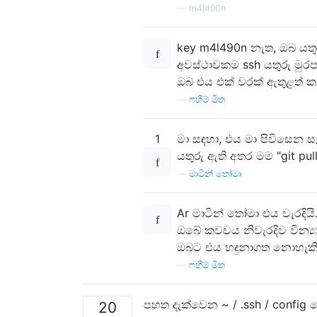
—
m4l490n
key m4l490n නැත, ඔබ යතු
අවස්ථාවකම ssh යතුරු මුරපද
ඔබ එය එක් වරක් ඇතුළත් ක
—
ෆහීම් මිත
1
මා සඳහා, එය මා පිවිසෙන ස
යතුරු ඇති අතර මම "git p
—
මාටින් තෝමා
Ar මාටින් තෝමා එය වැරදියි
ඔබේ කවචය නිවැරදිව වින්
ඔබට එය හදුනාගත නොහැකි න
—
ෆහීම් මිත
පහත දැක්වෙන ~ / .ssh / confi
20