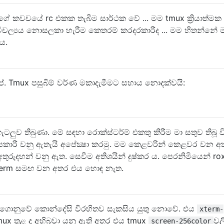
ගේ කවචයේ rc එකක තැබීම සාර්ථක වේ ... මම tmux ක්‍රියාත්ම
ිචල්‍යය නොසලකා හැරීම කෙතරම් කරදරකාරීද ... මම හිතන්නේ
ය.
 Tmux පසුබිම් වර්ණ මකාදැමීමට සහාය නොදක්වයි:
ලුව තිබුණා. මේ සඳහා රොක්ස්ටර්ම් එකතු කිරීම මා සතුව තිබූ ව
පකාරී වනු ඇතැයි අපේක්‍ෂා කරමු. මම කෙළවරින් කෙළවර වන අ
ුරුදහන් වනු ඇත. සෙවීම අතිශයින් දුෂ්කර ය. පෙරනිමියෙන් ro
term සමඟ වන අතර එය හොඳ නැත.
 ගොනුවේ කොන්දේසි විරහිතව සැකසිය යුතු නොවේ. එය
xterm-
ux තුළ ද අභිබවා යනු ඇති අතර එය tmux
වල
screen-256color