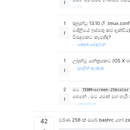
—
FX
1
කුබුන්ටු 13.10 හි .tmux.
මාදිලියේ ඉස්මතු කර දැක්වී
විසඳුමකට කැමතිද?
—
ජේකබ් ඩෝල්ටන්
1
උබුන්ටු යන්ත්‍රයකට (OS X 
—
ඩුවලින් සලකුණු
2
මට
TERM=screen-256color
පෙනේ . මට යමක් මග හැරී 
—
joelostblom
වර්ණ 256 ක් ඔබේ bashrc හෝ zsh
42