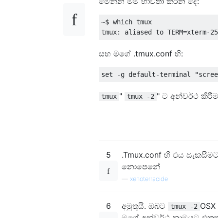
මෙන්න මම භාවිතා කරන දේ:
~$ which tmux

සහ මගේ .tmux.conf හි:
"
" ට අන්වර්ථ කිරීම
tmux
tmux -2
5
.Tmux.conf හි එය සැකසීමට
නොපෙනේ
—
xenoterracide
6
අමුතුයි. ඔබට
OSX 
tmux -2
මගේ අන්වර්ථ නාමයට එකතු 