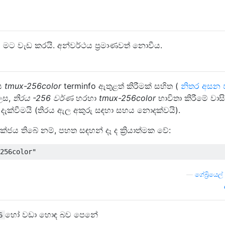
ම මට වැඩ කරයි. අන්වර්ථය ප්‍රමාණවත් නොවීය.
ය
tmux-256color
terminfo ඇතුළත් කිරීමක් සහිත (
නිතර අසන 
ෙස,
තිරය
-256 වර්ණ
හරහා
tmux-256color
භාවිතා කිරීමේ වාස
දැක්වීමයි (තිරය ඇල අකුරු සඳහා සහය නොදක්වයි).
ය තිබේ නම්, පහත සඳහන් දෑ ද ක්‍රියාත්මක වේ:
—
ගේබ්‍රියෙල
හෝ වඩා හොඳ බව පෙනේ
6