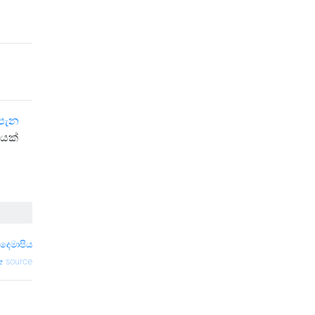
පැන
ියක්
් දෙමාපිය
source