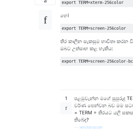
හෝ
තිර කාලීන සැකසුම භාවිතා කරන වි
ඔබට උත්සාහ කළ හැකිය:
1
පළමුවැන්න මගේ සුපුරුදු T
වර්ණ පෙන්වන බව මම සටහන
= TERM = තිරයට යලි සකසන
තිබේද?
—
xenoterracide