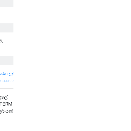
්,
කරන ලදි
source
තුලේ
 TERM
‍රමයක්