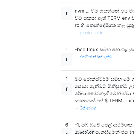
nvm ... මම හිතන්නේ එය ම
විට සකසා ඇති TERM env ව
rc හි කොන්දේසිගත කළ යුතු
—
xenoterracide
1
-bce tmux සමඟ නොගැලපේ.
—
ඩස්ටින් කිර්ක්ලන්ඩ්
1
මට රොක්ස්ටර්ම් සමඟ මේ ගැට
සොයා ගැනීමට මිනිසුන්ට උ
රේඛා තෝරාගැනීමෙන් ඒවා අත
සැකසෙන්නේ $ TERM = x
—
බීප් ඩොග්
6
-1, ඔබ ඔබේ ෂෙල් ආරම්භක
සැකසීමෙන් එය tm
256color