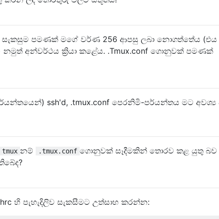
conf සැකසුම පමණක් මගේ වර්ණ 256 ආපසු ලබා නොගත්තේය (එය දෘ
ය) නමුත් අන්වර්ථය ක්‍රියා කළේය. .Tmux.conf ගොනුවක් පමණක්
පර්යන්තයෙන්) ssh'd, .tmux.conf පෙරනිමි-පර්යන්තය මට අවශ්‍ය 
නම්
ගොනුවක් සෑදීමකින් තොරව කළ යුතු බව
 tmux
.tmux.conf
තිබේද?
rc හි පැහැදිලිව සැකසීමට උත්සාහ කරන්න: