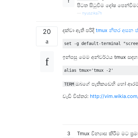
පිටත සිටුවීම දෝෂ පෙන්වීම
—
nyuszika7h
දක්වා ඇති පරිදි
tmux නිතර අසන ප
20
ඉන්පසු මෙම අන්වර්ථය tmux සඳහ
ඔබගේ පැතිකඩෙහි හෝ ආරම්භ
TERM
වැඩි විස්තර:
http://vim.wikia.co
3
Tmux වින්‍යාස කිරීම මට ප