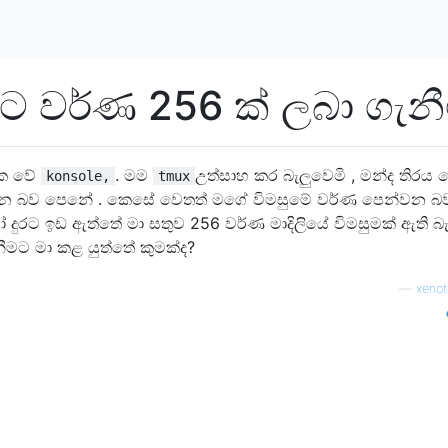
මට වර්ණ 256 ක් ලබා ගැන
්මක වේ
. මම
උත්සාහ කර බැලුවෙමි , මන්ද තිරය 
konsole,
tmux
්වන බව පෙනේ . කෙසේ වෙතත් මගේ විමසුමේ වර්ණ පෙන්වන බ
රට ඉඩ ඇත්තේ මා සතුව 256 වර්ණ මාදිලියේ විමසුමක් ඇති බැව
නීමට මා කළ යුත්තේ කුමක්ද?
—
xenot