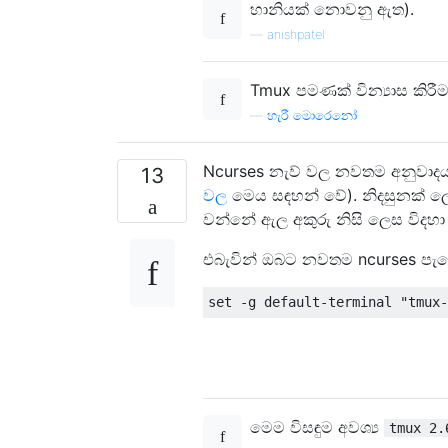
හානියක් නොවනු ඇත).
—
anishpatel
Tmux පමණක් වින්‍යාස කිරී
—
හැරී මොරෙනෝ
Ncurses නැව් වල නවතම අනුවාද
13
වල
මෙය සඳහන් වේ). නිදසුනක් ල
වන්නේ ඇල අකුරු නිසි ලෙස විදහා 
එබැවින් ඔබට නවතම ncurses පැකේජ
මෙම විසඳුම අවශ්‍ය
tmux 2.