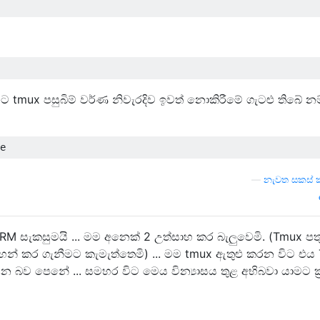
ට tmux පසුබිම් වර්ණ නිවැරදිව ඉවත් නොකිරීමේ ගැටළු තිබේ නම
—
නැවත සකස් 
ERM සැකසුමයි ... මම අනෙක් 2 උත්සාහ කර බැලුවෙමි. (Tmux ප
් කර ගැනීමට කැමැත්තෙමි) ... මම tmux ඇතුළු කරන විට එය
 බව පෙනේ ... සමහර විට මෙය වින්‍යාසය තුළ අභිබවා යාමට ක්