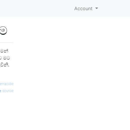
Account
ීම
මෙන්
ව මට
ිනි.
erracide
source