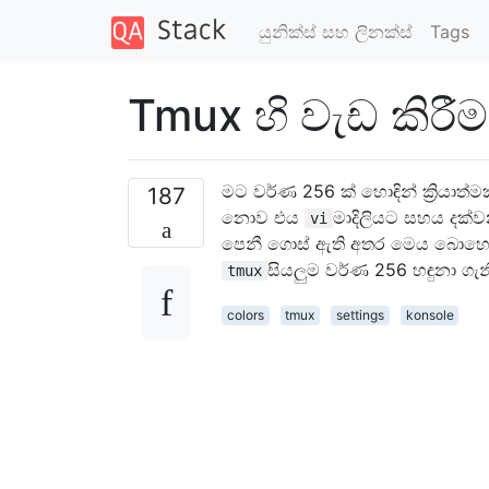
යුනික්ස් සහ ලිනක්ස්
Tags
Tmux හි වැඩ කිරී
මට වර්ණ 256 ක් හොඳින් ක්‍රියාත
187
නොව එය
මාදිලියට සහය දක
vi
පෙනී ගොස් ඇති අතර මෙය බොහෝ දු
සියලුම වර්ණ 256 හඳුනා ගැ
tmux
colors
tmux
settings
konsole