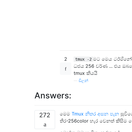
2
මට මෙය
ටර්මිනේට
tmux -2
ධජය 256 වර්ණ ... එය ඔබගේ
tmux කියයි
—
ඩිලන්
Answers:
මෙම
Tmux නිතර අසන පැන
සුවිශ
272
තිර-256color හැර වෙනත් කිසිම 