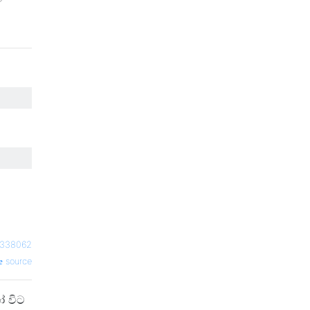
1338062
source
ෝ විට