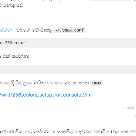
ට හේතු වේ.
්රශ්න
, ඔබගේ මේ එකතු
:
~/.tmux.conf
ා එක් කරන්න:
යේදී විචල්‍යය අභිබවා යාමට අවශ්‍ය නැත
.
tmux
m/wiki/256_colors_setup_for_console_Vim
—
user
්‍රමාණවත් විය; මට අන්වර්ථය සැකසීමට අවශ්‍ය නොවීය (එය බොහ