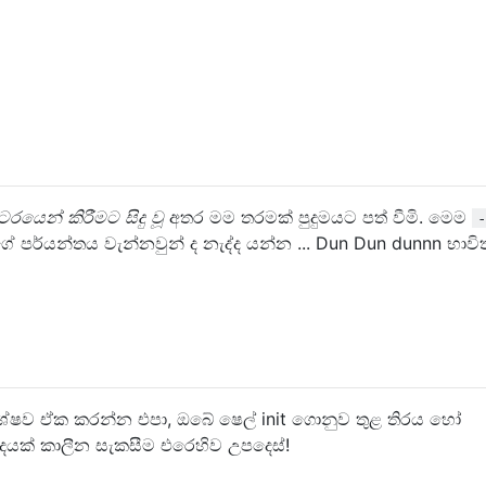
රයෙන් කිරීමට සිදු වූ
අතර මම තරමක් පුදුමයට පත් වීමි. මෙම
-
 පර්යන්තය වැන්නවුන් ද නැද්ද යන්න ... Dun Dun dunnn භාව
ේෂව ඒක කරන්න එපා, ඔබේ ෂෙල් init ගොනුව තුළ තිරය හෝ
දෙයක් කාලීන සැකසීම එරෙහිව උපදෙස්!