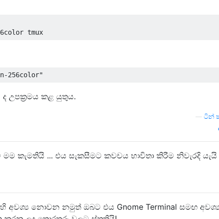
 ද උපක්‍රමය කළ යුතුය.
—
ටින්
 මම කැමතියි ... එය සැකසීමට කවචය භාවිතා කිරීම නිවැරදි යැයි
හි අවශ්‍ය නොවන නමුත් ඔබට එය Gnome Terminal සමඟ අවශ්‍ය
කරන ලද තොරතුරු වලට ස්තූතියි!