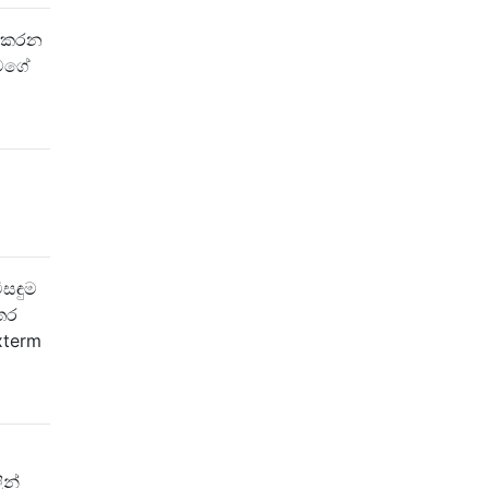
ක කරන
 මගේ
ිසඳුම
තර
xterm
ින්