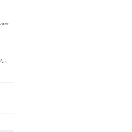
ශ්‍ය
විය.