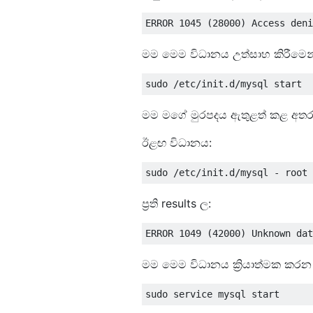
මම මෙම විධානය උත්සාහ කිරීමෙන්
මම මගේ මුරපදය ඇතුළත් කළ අත
ඊළඟ විධානය:
ප්‍රති results ල:
මම මෙම විධානය ක්‍රියාත්මක කරන 