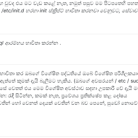
 වුවද එය මට වැඩ කළේ නැත, නමුත් පසුව මම පිටපතෙහි පහ
:
/etc/init.d හරහා init ස්ක්‍රිප්ට් භාවිතා කරනවා වෙනුවට, සේවාව
sql ආරම්භය
භාවිතා කරන්න .
l භාවිතා කර ඔබගේ විශේෂිත පද්ධතියේ ඔබේ විශේෂිත පරිශීලකය
ඇත්තේ කුමක් දැයි බැලීමට හැකිය. (ඔබගේ අවසරයන් / etc / su
කෙසේ වෙතත් එය මෙම විශේෂිත අවස්ථාව සඳහා උපකාරී වේ දැයි 
 රැඳී සිටින්න, කමක් නැත, ප්‍රවේශය ප්‍රතික්ෂේප කළ දෝෂය
ින් හෝ වෙනත් දෙයක් වෙතින් වන බව පෙනේ, සුඩෝ නොවේ