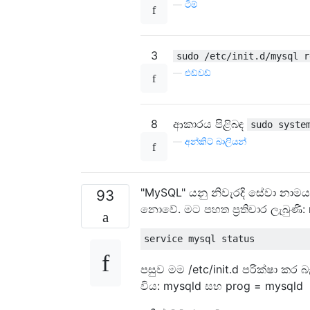
—
ටිම්
3
sudo /etc/init.d/mysql r
—
එඩ්වඩ්
8
ආකාරය පිළිබඳ
sudo syste
—
අන්කිට් බාලියන්
"MySQL" යනු නිවැරදි සේවා නාමය
93
නොවේ. මට පහත ප්‍රතිචාර ලැබුණි:
පසුව මම /etc/init.d පරික්ෂා කර බැල
විය: mysqld සහ prog = mysqld