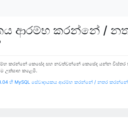
කය ආරම්භ කරන්නේ / න
?
රම්භ කරන්නේ කෙසේද සහ නවත්වන්නේ කෙසේද යන්න විස්තර
මම උත්සාහ කළෙමි.
ු 8.04 හි MySQL සේවාදායකය ආරම්භ කරන්නේ / නතර කරන්නේ