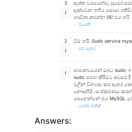
3
ඇත්ත වශයෙන්ම, සුඩෝ සමඟ
දැක්වෙන ඉඟිය සොයා ගතිමි
භාවිතා කරන්න (8)
එය හරි
—
ටිමෝෆි
2
ටිම් හරි.
Sudo service my
—
එඩ් මැනට්
සාමාන්‍යයෙන් ඔබට sudo -
sudo සමඟ කිරීමට අවසර දී 
වලින් වින්‍යාස කර ඇත.) 
නොදනිමි. සංස්කරණය කරන්න:
පෙනෙන්නේ එය MySQL වෙත
—
ඩේවිඩ් විනීකි
Answers: