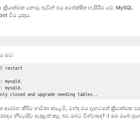
ක්‍රියාත්මක නොවූ බැවින් එය අපේක්ෂිත හැසිරීම වේ. MySQL
ot විය යුතුය.
එය මට:
l restart

: mysqld.

: mysqld.

රම්භ කිරීම භාවිතා කළෙමි, මන්ද එය දැනටමත් ක්‍රියාත්මක ව
රපදය නිවැරදිව ඇතුළත් කළ බව ඔබට විශ්වාසද? :) ඔබ ඔබේ සු