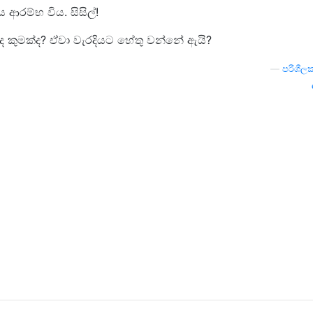
රම්භ විය. සිසිල්!
රද කුමක්ද? ඒවා වැරදියට හේතු වන්නේ ඇයි?
—
පරිශීල