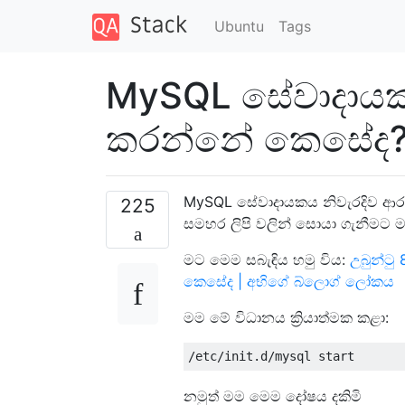
Ubuntu
Tags
MySQL සේවාදාය
කරන්නේ කෙසේද
MySQL සේවාදායකය නිවැරදිව ආ
225
සමහර ලිපි වලින් සොයා ගැනීමට 
මට මෙම සබැඳිය හමු විය:
උබුන්ට
කෙසේද | අභිගේ බ්ලොග් ලෝකය
මම මේ විධානය ක්‍රියාත්මක කළා:
නමුත් මම මෙම දෝෂය දකිමි