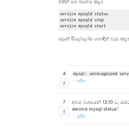
ඉතින් මම එහෙම කළා
service mysqld status

service mysqld stop

ඔවුන් සියල්ලෝම හොඳින් වැඩ කළ
4
mysql: unrecognized serv
—
හරිත
7
අවම වශයෙන් 13.10 ට, ඔබට එය
service mysql status".
—
බ්‍රයිස්