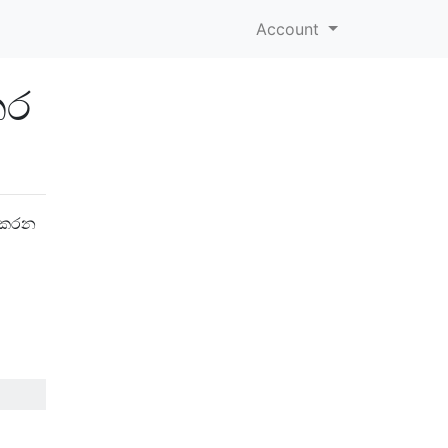
Account
තර
 කරන