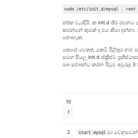
තර්ක වැරදියි. ක init.d තිර රචන
කරන්නේ කුමක් ද එය කියා දුන්නා
නොහැක.
කෙසේ වෙතත්, කෙටි පිළිතුර නම් ඔබ
සමඟ සියලු init.d ස්ක්‍රිප්ට් ප්‍රති
ඔබ සම්බන්ධ කරන පිටුව අවුරුදු 3 ක
10
2
මා වෙනුවෙන් 
start mysql