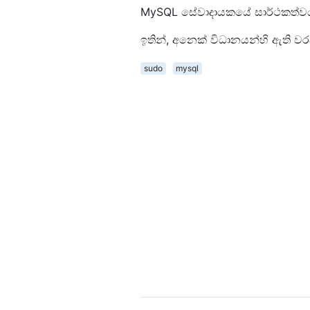
MySQL සේවාදායකයේ සාර්ථකත්වය ආ
ඉතින්, අනෙක් විධානයන්හි ඇති ව
sudo
mysql