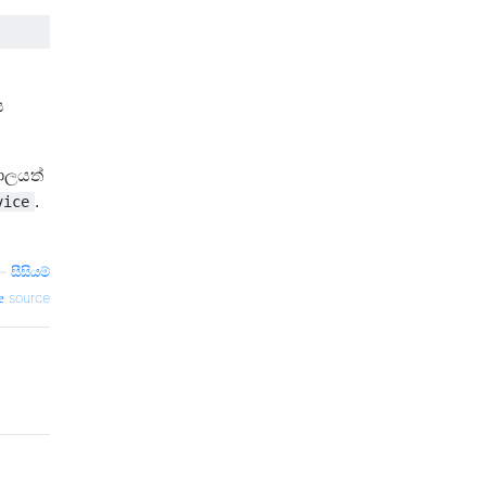
ය
ාලයත්
.
vice
—
සීසියම්
source