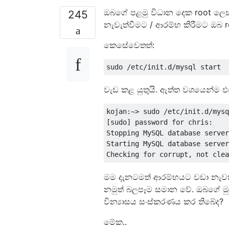
ඔබගේ පළමු විධාන දෙක root ලෙස 
245
නැවැත්වීමට / ආරම්භ කිරීමට ඔබ ro
කෙසේවෙතත්:
වැඩ කළ යුතුයි. ඇත්ත වශයෙන්ම 
kojan:~> sudo /etc/init.d/mysq
[sudo] password for chris: 

Stopping MySQL database server
Starting MySQL database server
මම දැනටමත් ආරම්භයට වඩා නැවත ආ
නමුත් බලපෑම සමාන වේ. ඔබගේ මු
වින්‍යාසය සංස්කරණය කර තිබේද?
මේක..