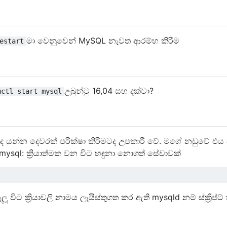
මා වෙනුවෙන් MySQL නැවත ආරම්භ කිරීම
estart
උබුන්ටු 16,04 සහ දක්වා?
mctl start mysql
ද යන්න දෙවරක් පරීක්ෂා කිරීමටද උපකාරී වේ. මගේ නඩුවේ එය
 mysql: ක්‍රියාත්මක වන විට හඳුනා නොගත් සේවාවක්
ූ විට ක්‍රියාවලි නාමය ලැයිස්තුගත කර ඇති mysqld නම් ස්ක්‍රිප්ට්