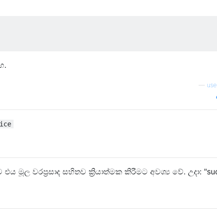
හ.
—
use
ice
 මූල වරප්‍රසාද සහිතව ක්‍රියාත්මක කිරීමට අවශ්‍ය වේ. උදා: "s