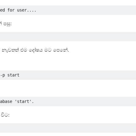
 පසු:
ර නැවතත් එම දෝෂය මට පෙනේ.
විට: