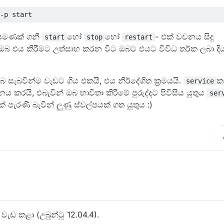
ය පමණක් ගනී
හෝ
හෝ
- එක් වචනය සිදු
start
stop
restart
. ඔබ එය කිරීමට උත්සාහ කරන විට ඔබට එයට විවිධ තර්ක ලබා දි
 සැබවින්ම වැඩට ගිය එකයි, එය නිර්දේශිත ක්‍රමයයි.
ක
service
ස්ථාපනය කරයි, එබැවින් ඔබ භාවිතා කිරීමේ පුරුද්දට පිවිසිය යුතුය
ser
් පැරණි බැවින් ලුණු ස්වල්පයක් ගත යුතුය :)
වැඩ කළා (උබුන්ටු 12.04.4).