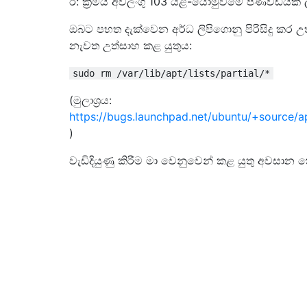
ඊ: ක්‍රමය අවලංගු 103 යළි-යොමුවීමේ පණිවිඩයක්
ඔබට පහත දැක්වෙන අර්ධ ලිපිගොනු පිරිසිදු කර උත
නැවත උත්සාහ කළ යුතුය:
sudo rm /var/lib/apt/lists/partial/*
(මුලාශ්‍රය:
https://bugs.launchpad.net/ubuntu/+source/
)
වැඩිදියුණු කිරීම මා වෙනුවෙන් කළ යුතු අවසාන