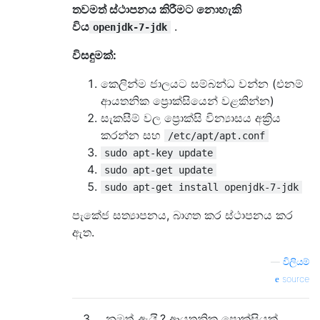
තවමත් ස්ථාපනය කිරීමට නොහැකි
විය
.
openjdk-7-jdk
විසඳුමක්:
කෙලින්ම ජාලයට සම්බන්ධ වන්න (එනම්
ආයතනික ප්‍රොක්සියෙන් වළකින්න)
සැකසීම් වල ප්‍රොක්සි වින්‍යාසය අක්‍රිය
කරන්න සහ
/etc/apt/apt.conf
sudo apt-key update
sudo apt-get update
sudo apt-get install openjdk-7-jdk
පැකේජ සත්‍යාපනය, බාගත කර ස්ථාපනය කර
ඇත.
—
විලියම්
source
3
නමුත්
ඇයි
? ආයතනික ප්‍රොක්සියක්