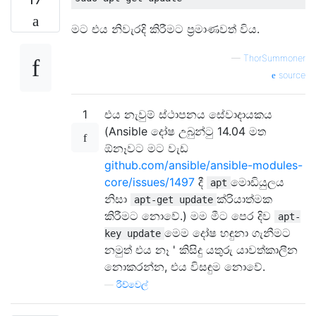
මට එය නිවැරදි කිරීමට ප්‍රමාණවත් විය.
—
ThorSummoner
source
1
එය නැවුම් ස්ථාපනය සේවාදායකය
(Ansible දෝෂ උබුන්ටු 14.04 මත
ඕනෑවට මට වැඩ
github.com/ansible/ansible-modules-
core/issues/1497
දී
මොඩියුලය
apt
නිසා
ක්රියාත්මක
apt-get update
කිරීමට නොවේ.) මම මීට පෙර දිව
apt-
මෙම දෝෂ හඳුනා ගැනීමට
key update
නමුත් එය නෑ ' කිසිදු යතුරු යාවත්කාලීන
නොකරන්න, එය විසඳුම නොවේ.
—
රිච්වෙල්