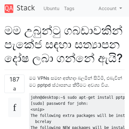
Ubuntu
Tags
Account
මම උබුන්ටු ගබඩාවකින්
පැකේජ සඳහා සත්‍යාපන
දෝෂ ලබා ගන්නේ ඇයි?
මම VPNs සමඟ අත්හදා බලමින් සිටිමි, එබැවින්
187
මට pptpd ස්ථාපනය කිරීමට අවශ්‍ය විය.
john@desktop:~$ sudo apt-get install pptpd

[sudo] password for john: 

<snip>

The following extra packages will be instal
  bcrelay

The following NEW packages will be installe