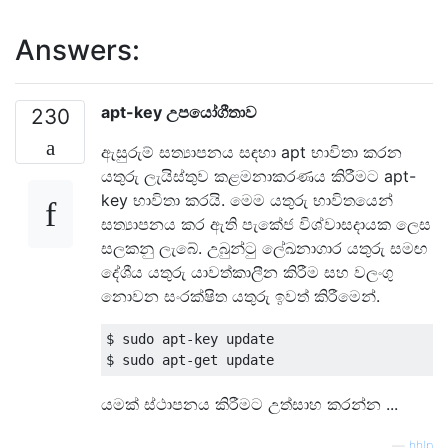
Answers:
apt-key උපයෝගීතාව
230
ඇසුරුම් සත්‍යාපනය සඳහා apt භාවිතා කරන
යතුරු ලැයිස්තුව කළමනාකරණය කිරීමට apt-
key භාවිතා කරයි. මෙම යතුරු භාවිතයෙන්
සත්‍යාපනය කර ඇති පැකේජ විශ්වාසදායක ලෙස
සලකනු ලැබේ. උබුන්ටු ලේඛනාගාර යතුරු සමඟ
දේශීය යතුරු යාවත්කාලීන කිරීම සහ වලංගු
නොවන සංරක්ෂිත යතුරු ඉවත් කිරීමෙන්.
$ sudo apt-key update

යමක් ස්ථාපනය කිරීමට උත්සාහ කරන්න ...
—
hhlp