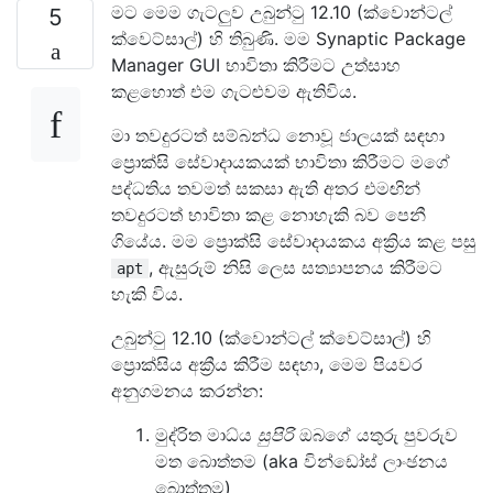
මට මෙම ගැටලුව උබුන්ටු 12.10 (ක්වොන්ටල්
5
ක්වෙට්සාල්) හි තිබුණි. මම Synaptic Package
Manager GUI භාවිතා කිරීමට උත්සාහ
කළහොත් එම ගැටළුවම ඇතිවිය.
මා තවදුරටත් සම්බන්ධ නොවූ ජාලයක් සඳහා
ප්‍රොක්සි සේවාදායකයක් භාවිතා කිරීමට මගේ
පද්ධතිය තවමත් සකසා ඇති අතර එමඟින්
තවදුරටත් භාවිතා කළ නොහැකි බව පෙනී
ගියේය. මම ප්‍රොක්සි සේවාදායකය අක්‍රිය කළ පසු
, ඇසුරුම් නිසි ලෙස සත්‍යාපනය කිරීමට
apt
හැකි විය.
උබුන්ටු 12.10 (ක්වොන්ටල් ක්වෙට්සාල්) හි
ප්‍රොක්සිය අක්‍රීය කිරීම සඳහා, මෙම පියවර
අනුගමනය කරන්න:
මුද්රිත මාධ්ය
සුපිරි
ඔබගේ යතුරු පුවරුව
මත බොත්තම (aka වින්ඩෝස් ලාංඡනය
බොත්තම)