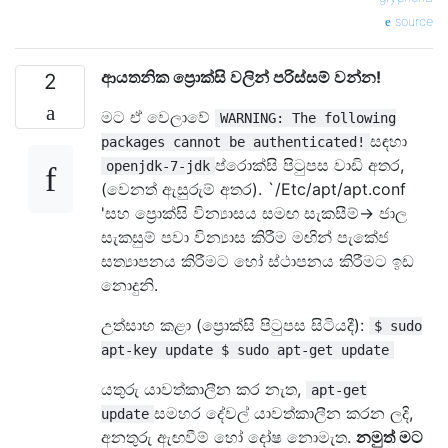
source
ආයතනික ප්‍රොක්සි වලින් පරිස්සම් වන්න!
2
මට ඒ වෙලාවේ
WARNING: The following
සඳහා
packages cannot be authenticated!
ප්රොක්සි පිටුපස වාඩි අතර,
openjdk-7-jdk
(වෙනත් ඇසුරුම් අතර). `/Etc/apt/apt.conf
'සහ ප්‍රොක්සි වින්‍යාසය සමඟ සැකසීම්-> ජාල
සැකසුම් පවා වින්‍යාස කිරීම මඟින් පැකේජ
සත්‍යාපනය කිරීමට හෝ ස්ථාපනය කිරීමට ඉඩ
නොදුනි.
උත්සාහ කළා (ප්‍රොක්සි පිටුපස සිටියදී):
$ sudo
apt-key update $ sudo apt-get update
යතුරු යාවත්කාලීන කර නැත,
apt-get
සමහර දේවල් යාවත්කාලීන කරන ලදි,
update
අනතුරු ඇඟවීම් හෝ දෝෂ නොමැත.
නමුත් මට