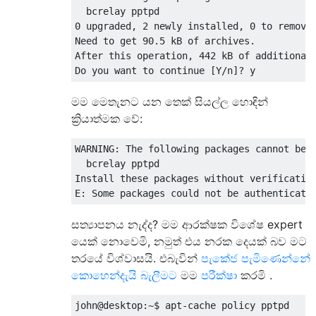
  bcrelay pptpd

0 upgraded, 2 newly installed, 0 to remove 
Need to get 90.5 kB of archives.

After this operation, 442 kB of additional 
මම මෙතැනට යන තෙක් සියල්ල හොඳින්
ක්‍රියාත්මක වේ:
WARNING: The following packages cannot be a
  bcrelay pptpd

Install these packages without verification
සත්‍යාපනය නැද්ද? මම ආරක්ෂක විශේෂ expert
යෙක් නොවෙමි, නමුත් එය නරක දෙයක් බව මට
තරයේ විශ්වාසයි. එබැවින්
පැකේජ පැමිණෙන්නේ
කොහෙන්දැයි බැලීමට
මම
පරීක්ෂා
කරමි .
john@desktop:~$ apt-cache policy pptpd
