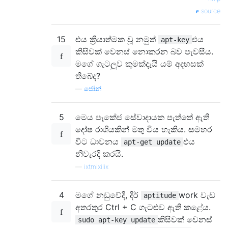
source
15
එය ක්‍රියාත්මක වූ නමුත්
එය
apt-key
කිසිවක් වෙනස් නොකරන බව පැවසීය.
මගේ ගැටලුව කුමක්දැයි යම් අදහසක්
තිබේද?
—
ජෝන්
5
මෙය පැකේජ සේවාදායක පැත්තේ ඇති
දෝෂ රාශියකින් මතු විය හැකිය. සමහර
විට ධාවනය
එය
apt-get update
නිවැරදි කරයි.
—
ixtmixilix
4
මගේ නඩුවේදී, දීර්
work වැඩ
aptitude
අතරතුර Ctrl + C ගැටළුව ඇති කළේය.
කිසිවක් වෙනස්
sudo apt-key update