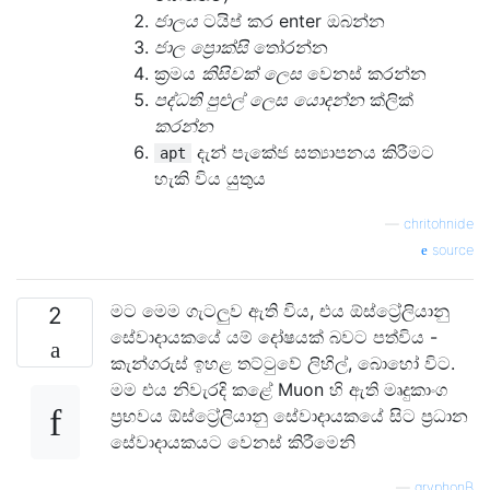
ජාලය
ටයිප් කර enter ඔබන්න
ජාල ප්‍රොක්සි
තෝරන්න
ක්‍රමය
කිසිවක් ලෙස
වෙනස් කරන්න
පද්ධති පුළුල් ලෙස යොදන්න
ක්ලික්
කරන්න
දැන් පැකේජ සත්‍යාපනය කිරීමට
apt
හැකි විය යුතුය
—
chritohnide
source
මට මෙම ගැටලුව ඇති විය, එය ඕස්ට්‍රේලියානු
2
සේවාදායකයේ යම් දෝෂයක් බවට පත්විය -
කැන්ගරුස් ඉහළ තට්ටුවේ ලිහිල්, බොහෝ විට.
මම එය නිවැරදි කළේ Muon හි ඇති මෘදුකාංග
ප්‍රභවය ඕස්ට්‍රේලියානු සේවාදායකයේ සිට ප්‍රධාන
සේවාදායකයට වෙනස් කිරීමෙනි
—
gryphonB