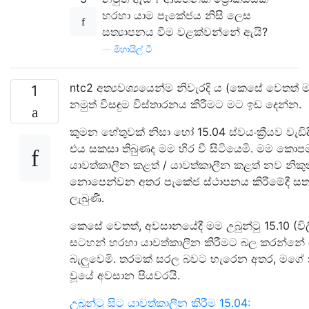
හරහා යාම පැකේජය නිසි ලෙස
සත්‍යාපනය වීම වළක්වන්නේ ඇයි?
—
මිහායිල් ටී.
ntc2 අත්‍යවශ්‍යයෙන්ම නිවැරදි ය (කෙසේ වෙතත්
1
නමුත් විසඳුම විස්තාරනය කිරීමට මට ඉඩ දෙන්න.
කුමන හේතුවක් නිසා හෝ 15.04 ස්වයංක්‍රීයව වැඩිද
එය සකසා තිබුණද මම හිර වී සිටියෙමි. මම කො
යාවත්කාලීන කළත් / යාවත්කාලීන කළත් නව නිකුත
නොපෙන්වන අතර පැකේජ ස්ථාපනය කිරීමේදී සත
ලැබුණි.
කෙසේ වෙතත්, අවසානයේදී මම උබුන්ටු 15.10 (විලී
සටහන් හරහා යාවත්කාලීන කිරීමට බල කරන්නේ
බැලුවෙමි. තරමක් සරල බවට හැරෙන අතර, මගේ න
වූයේ අවසාන පියවරයි.
උබුන්ටු සිට යාවත්කාලීන කිරීම 15.04: