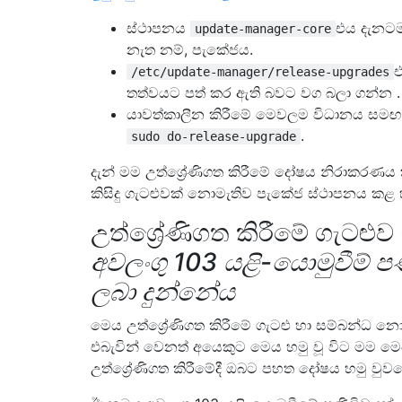
ස්ථාපනය
එය දැනටම
update-manager-core
නැත නම්, පැකේජය.
එ
/etc/update-manager/release-upgrades
තත්වයට පත් කර ඇති බවට වග බලා ගන්න .
යාවත්කාලීන කිරීමේ මෙවලම විධානය සමඟ 
.
sudo do-release-upgrade
දැන් මම උත්ශ්‍රේණිගත කිරීමේ දෝෂය නිරාකරණ
කිසිදු ගැටළුවක් නොමැතිව පැකේජ ස්ථාපනය කළ 
උත්ශ්‍රේණිගත කිරීමේ ගැටළුව
අවලංගු 103 යළි-යොමුවීම් ප
ලබා දුන්නේය
මෙය උත්ශ්‍රේණිගත කිරීමේ ගැටළු හා සම්බන්ධ නො
එබැවින් වෙනත් අයෙකුට මෙය හමු වූ විට මම මෙ
උත්ශ්‍රේණිගත කිරීමේදී ඔබට පහත දෝෂය හමු වුව