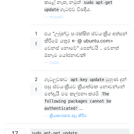
කළේ නැත, නමුත්
sudo apt-get
ගැටළුව විසඳීය.
update
—
musiphil
1
එය "උබුන්ටු සංරක්ෂිත ස්වයංක්‍රීය අත්සන්
කිරීමේ යතුර <- @ ubuntu.com>
වෙනස් නොවේ" පෙන්වයි .. වෙනත්
ඕනෑම යෝජනාවක්!
—
CoDe
2
ගැටලුවකට
මුහුණ දුන්
apt-key update
පසු ස්වයංක්‍රීයව ක්‍රියාත්මක නොවන්නේ
මන්දැයි මම කල්පනා කරමි
The
following packages cannot be
...
authenticated!
—
ක්‍රියාකාරකම් අඩු කිරීම
17