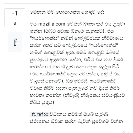
මෙන්න මම හොයාගත්ත හොඳම දේ:
-1
එය mozilla.com වෙතින් බාගත කර එය උපුටා
ගන්න (ඔබට අවශ්‍ය ඕනෑම තැනකට). එය
"ෆයර්ෆොක්ස්" නමින් ෆෝල්ඩරයක් නිර්මාණය
කරන අතර එම ෆෝල්ඩරයේ "ෆයර්ෆොක්ස්"
නමින් ගොනුවක් ඇත. මෙම ගොනුව ඔබගේ
පුවරුවට ඇදගෙන යන්න, එවිට එය නව දියත්
කරන්නාට නමක් ලබා දෙන ලෙස ඉල්ලා සිටී
(එය ෆයර්ෆොක්ස් ලෙස අමතන්න, නමුත් එය
වැදගත් නොවේ), ඔබ ඉවරයි. ෆයර්ෆොක්ස්
විවෘත කිරීම සඳහා පැනලයේ නව දියත් කිරීම
භාවිතා කරන්න (නිවැරදි නිරූපකය ස්වයංක්‍රීයව
තිබිය යුතුය).
විධානය තවමත් ඔබේ පැරණි
firefox
ස්ථාපනය විවෘත කරන බැවින් ප්‍රවේශම් වන්න .