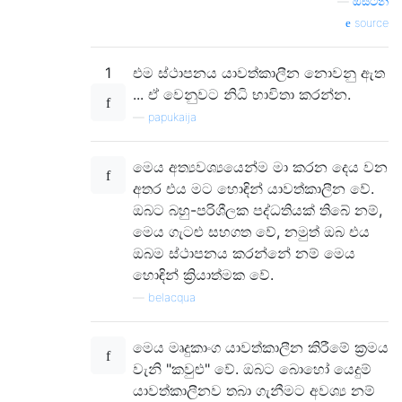
—
ඔස්ටින්
source
1
එම ස්ථාපනය යාවත්කාලීන නොවනු ඇත
... ඒ වෙනුවට නිධි භාවිතා කරන්න.
—
papukaija
මෙය අත්‍යවශ්‍යයෙන්ම මා කරන දෙය වන
අතර එය මට හොඳින් යාවත්කාලීන වේ.
ඔබට බහු-පරිශීලක පද්ධතියක් තිබේ නම්,
මෙය ගැටළු සහගත වේ, නමුත් ඔබ එය
ඔබම ස්ථාපනය කරන්නේ නම් මෙය
හොඳින් ක්‍රියාත්මක වේ.
—
belacqua
මෙය මෘදුකාංග යාවත්කාලීන කිරීමේ ක්‍රමය
වැනි "කවුළු" වේ. ඔබට බොහෝ යෙදුම්
යාවත්කාලීනව තබා ගැනීමට අවශ්‍ය නම්