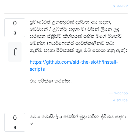
source
ප්‍රමාණවත් උනන්දුවක් දක්වන අය සඳහා,
0
ඩෙබියන් / උබුන්ටු සඳහා මා විසින් ලියන ලද
ස්ථාපන ස්ක්‍රිප්ට් කිහිපයක් සහිත මගේ රිපෝව
මෙන්න (ෆයර්ෆොක්ස් යාවත්කාලීනව තබා
ගැනීම සඳහා පිටපතක් තුළ ඔබ සොයා ගනු ඇත):
https://github.com/sid-the-sloth/install-
scripts
එය පරික්ෂා කරන්න!
—
woohoo
source
මෙය මොසිල්ලා වෙතින් මුදා හරින ද්විමය සඳහා
0
ය