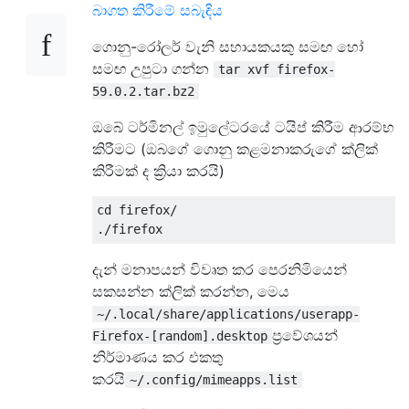
බාගත කිරීමේ සබැඳිය
ගොනු-රෝලර් වැනි සහායකයකු සමඟ හෝ
සමඟ උපුටා ගන්න
tar xvf firefox-
59.0.2.tar.bz2
ඔබේ ටර්මිනල් ඉමුලේටරයේ ටයිප් කිරීම ආරම්භ
කිරීමට (ඔබගේ ගොනු කළමනාකරුගේ ක්ලික්
කිරීමක් ද ක්‍රියා කරයි)
cd firefox/

දැන් මනාපයන් විවෘත කර පෙරනිමියෙන්
සකසන්න ක්ලික් කරන්න, මෙය
~/.local/share/applications/userapp-
ප්‍රවේශයන්
Firefox-[random].desktop
නිර්මාණය කර එකතු
කරයි
~/.config/mimeapps.list