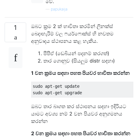
වේ.
—
papukaija
ඔබට ක්‍රම 2 ක් භාවිතා කරමින් ලිනක්ස්
1
බෙදාහැරීම් වල ෆයර්ෆොක්ස් හි නවතම
අනුවාදය ස්ථාපනය කළ හැකිය.
පීපීඒ (ඩෙබියන් පදනම් කරගත්)
තාර ගොනුව (සියලුම distr සඳහා)
1 වන ක්‍රමය සඳහා පහත පියවර භාවිතා කරන්න
sudo apt-get update

ඔබට තාර බාගත කර ස්ථාපනය සඳහා ඉදිරියට
යාමට අවශ්‍ය නම් 2 වන පියවර අනුගමනය
කරන්න
2 වන ක්‍රමය සඳහා පහත පියවර භාවිතා කරන්න