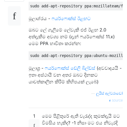
මූලාශ්රය -
ෆයර්ෆොක්ස් ඊළඟට
ඔබට ලේ ගැලීමේ ලේවැකි එජ් ඊළඟ 2.0
අත්දැකීම අවශ්‍ය නම් (දැන් ෆයර්ෆොක්ස් 11.x)
මෙම PPA භාවිතා කරන්න:
මූලාශ්‍ර -
ෆයර්ෆොක්ස් ඩේලි බිල්ඩ්ස්
(අවවාදයයි -
ඉතා අස්ථායී වන අතර ඔබට දිනකට
යාවත්කාලීන කිරීම් කිහිපයක් ලැබේ)
—
ලුයිස් අල්වරාඩෝ
source
1
මෙම පිළිතුරේ ඇති වැරැද්ද කුමක්දැයි මට
විමසිය හැකිද? -1 නිසා මට එය නිවැරදි