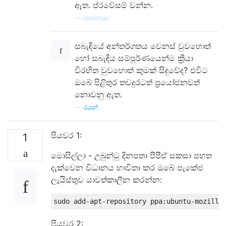
ඇත. ප්රවේසම් වන්න.
—
lovelinux
සබැඳියේ අන්තර්ගතය වෙනස් වුවහොත්
හෝ සබැඳිය සම්පූර්ණයෙන්ම ක්‍රියා
විරහිත වුවහොත් කුමක් සිදුවේද? එවිට
ඔබේ පිළිතුර තවදුරටත් ප්‍රයෝජනවත්
නොවනු ඇත.
—
රයන්
පියවර 1:
1
මොසිල්ලා - උබුන්ටු දිනපතා පීපීඒ සකසා පහත
දැක්වෙන විධානය භාවිතා කර ඔබේ පැකේජ
ලැයිස්තුව යාවත්කාලීන කරන්න:
පියවර 2: