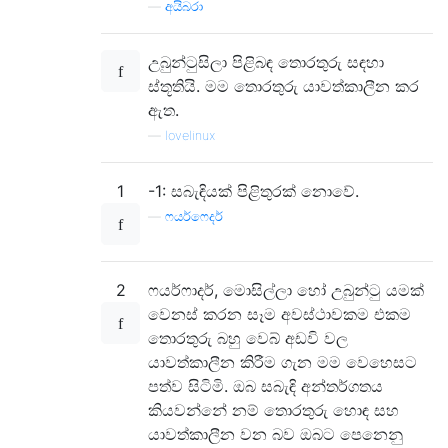
—
අයිබරා
උබුන්ටුසිලා පිළිබඳ තොරතුරු සඳහා
ස්තූතියි. මම තොරතුරු යාවත්කාලීන කර
ඇත.
—
lovelinux
1
-1: සබැඳියක් පිළිතුරක් නොවේ.
—
ෆයර්ෆෙදර්
2
ෆයර්ෆාදර්, මොසිල්ලා හෝ උබුන්ටු යමක්
වෙනස් කරන සෑම අවස්ථාවකම එකම
තොරතුරු බහු වෙබ් අඩවි වල
යාවත්කාලීන කිරීම ගැන මම වෙහෙසට
පත්ව සිටිමි. ඔබ සබැඳි අන්තර්ගතය
කියවන්නේ නම් තොරතුරු හොඳ සහ
යාවත්කාලීන වන බව ඔබට පෙනෙනු