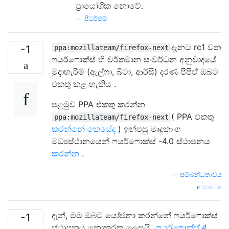
ප්‍රායෝගික නොවේ.
—
පීටර්එම්
දැනට rc1 වන
-1
ppa:mozillateam/firefox-next
ෆයර්ෆොක්ස් හි වර්තමාන සංවර්ධන අනුවාදයේ
මුදාහැරීම් (ඇල්ෆා, බීටා, ආර්සී) දරණ පීපීඒ ඔබට
එකතු කළ හැකිය .
පළමුව PPA එකතු කරන්න
( PPA එකතු
ppa:mozillateam/firefox-next
කරන්නේ කෙසේද
) ඉන්පසු මෘදුකාංග
මධ්‍යස්ථානයෙන් ෆයර්ෆොක්ස් -4.0 ස්ථාපනය
කරන්න
.
—
සම්බන්ධතාවය
source
දැන්, මම ඔබට යෝජනා කරන්නේ ෆයර්ෆොක්ස්
-1
ස්ථාපනය නොකරන ලෙසයි.
ෆයර්ෆොක්ස් 4