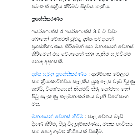
පමණක් සක්‍රිය කිරීමට සිදුවිය හැකිය.
ප්‍රශස්තිකරණය
ෆයර්ෆොක්ස් 4 ෆයර්ෆොක්ස් 3.6 ට වඩා
බොහෝ වේගවත් වුවද, දත්ත සමුදායන්
ප්‍රශස්තිකරණය කිරීමෙන් සහ මනාපයන් වෙනස්
කිරීමෙන් එය වේගයෙන් තබා ගැනීම සැමවිටම
හොඳ අදහසකි.
දත්ත සමුදා ප්‍රශස්තිකරණය
: ආරම්භක වේලාව
සහ ක්‍රියාකාරිත්වය සැලකිය යුතු ලෙස වැඩි දියුණු
කරයි, විශේෂයෙන් නියමයි තීරු යෝජනා හෝ
පිටු සලකුණු කළමනාකරණය වැනි විශේෂාංග
මත.
මනාපයන් වෙනස් කිරීම්
: ජාල වේගය වැඩි
දියුණු කිරීම, පිටු විදැහුම්කරණය, මතක භාවිතය
සහ පොදු ගැටළු කිහිපයක් විසඳීම.