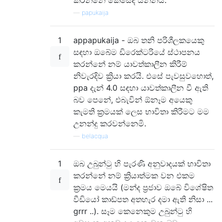
—
papukaija
1
appapukaija - ඔබ තනි පරිශීලකයෙකු
සඳහා ඔබේම ඩිරෙක්ටරියේ ස්ථාපනය
කරන්නේ නම් යාවත්කාලීන කිරීම්
නිවැරදිව ක්‍රියා කරයි. එසේ පැවසුවහොත්,
ppa දැන් 4.0 සඳහා යාවත්කාලීන වී ඇති
බව පෙනේ, එබැවින් ඕනෑම අයෙකු
කැමති ක්‍රමයක් ලෙස භාවිතා කිරීමට මම
උනන්දු කරවන්නෙමි.
—
belacqua
1
ඔබ උබුන්ටු හි පැරණි අනුවාදයක් භාවිතා
කරන්නේ නම් ක්‍රියාත්මක වන එකම
ක්‍රමය මෙයයි (මන්ද ප්‍රජාව ඔබේ විශේෂිත
වීඩියෝ කාඩ්පත අතහැර දමා ඇති නිසා ...
grrr ..). සෑම කෙනෙකුම උබුන්ටු හි