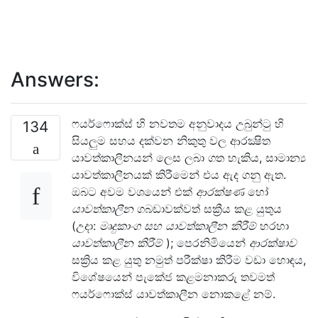
Answers:
ෆයර්ෆොක්ස් හි නවතම අනුවාදය උබුන්ටු හි
134
සියලුම සහය දක්වන නිකුතු වල ආරක්‍ෂිත
යාවත්කාලීනයන් ලෙස ලබා ගත හැකිය, සාමාන්‍ය
යාවත්කාලීනයක් කිරීමෙන් එය ඇද ගනු ඇත.
ඔබට අවම වශයෙන් එක්
ආරක්ෂණ
හෝ
යාවත්කාලීන
ගබඩාවක්වත් සක්‍රීය කළ යුතුය
(උදා:
මෘදුකාංග සහ යාවත්කාලීන කිරීම්
හරහා
යාවත්කාලීන කිරීම්
); පෙරනිමියෙන්
ආරක්ෂාව
සක්‍රිය කළ යුතු නමුත් පරීක්ෂා කිරීම වඩා හොඳය,
විශේෂයෙන් පැකේජ කළමනාකරු තවමත්
ෆයර්ෆොක්ස් යාවත්කාලීන නොකළේ නම්.