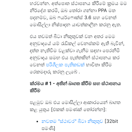
හරවන්න. අත්පොත ස්ථාපනය කිරීමේ ක්‍රමය මම
නිර්දේශ කරමි, ඔබ තෝරා ගන්නා PPA මත
පදනම්ව, ඔබ ෆයර්ෆොක්ස් 3.6 සහ වෙනත්
මොසිල්ලා නිෂ්පාදන යාවත්කාලීන කරනු ඇත.
එය තවමත් බීටා නිකුතුවක් වන අතර මෙම
අනුවාදයේ යම් රැඩිකල් වෙනස්කම් ඇති බැවින්,
දත්ත නැතිවීම වළක්වා ගැනීම සඳහා පෙරනිමි
අනුවාදය සමඟ එය පැත්තකින් ස්ථාපනය කර
වෙනත්
පරිශීලක පැතිකඩක්
භාවිතා කිරීම
රෙකමදාරු කරනු ලැබේ .
ක්රමය # 1 - අතින් බාගත කිරීම සහ ස්ථාපනය
කිරීම
පළමුව ඔබ එය මොසිල්ලා ආකාරයෙන් බාගත
කළ යුතුය [එකක් පමණක් තෝරන්න]:
නවතම "ස්ථාවර" බීටා නිකුතුව
[32bit
පමණි]