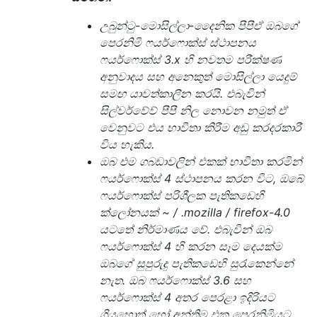
උබුන්ටු-මොසිල්ලා-දෛනික පීපීඒ ඔබගේ
පෙරනිමි ෆයර්ෆොක්ස් ස්ථාපනය
ෆයර්ෆොක්ස් 3.x හි නවතම පරීක්ෂණ
අනුවාදය සහ අනෙකුත් මොසිල්ලා යෙදුම්
සමඟ යාවත්කාලීන කරයි. එබැවින්
සිල්වර්වේව් පීපී නිල නොවන නමුත් ඒ
වෙනුවට එය භාවිතා කිරීම අඩු කරදරකාරී
විය හැකිය.
ඔබ එම ගබඩාවලින් එකක් භාවිතා කරමින්
ෆයර්ෆොක්ස් 4 ස්ථාපනය කරන විට, ඔබේ
ෆයර්ෆොක්ස් පරිශීලක පැතිකඩෙහි
ක්ලෝනයක් ~ / .mozilla / firefox-4.0
යටතේ නිර්මාණය වේ. එබැවින් ඔබ
ෆයර්ෆොක්ස් 4 හි කරන සෑම දෙයක්ම
ඔබගේ සුපුරුදු පැතිකඩෙහි සුරැකෙන්නේ
නැත. ඔබ ෆයර්ෆොක්ස් 3.6 සහ
ෆයර්ෆොක්ස් 4 අතර පෙරළා ඉදිරියට
ගියහොත් හෝ අන්තිම එක පෙරනිමියට