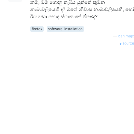
නම්, මම ගොනු තැබිය යුත්තේ කුමන
නාමාවලියෙහි ද? මගේ නිවාස නාමාවලියෙහි, හෝ
ඊට වඩා හොඳ ස්ථානයක් තිබේද?
firefox
software-installation
—
danimajo
source