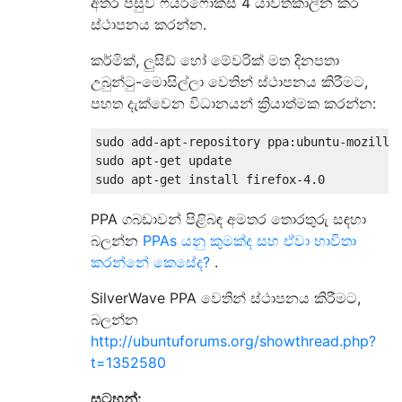
අතර පසුව ෆයර්ෆොක්ස් 4 යාවත්කාලීන කර
ස්ථාපනය කරන්න.
කර්මික්, ලුසිඩ් හෝ මේවරික් මත දිනපතා
උබුන්ටු-මොසිල්ලා වෙතින් ස්ථාපනය කිරීමට,
පහත දැක්වෙන විධානයන් ක්‍රියාත්මක කරන්න:
sudo add-apt-repository ppa:ubuntu-mozilla-
sudo apt-get update

PPA ගබඩාවන් පිළිබඳ අමතර තොරතුරු සඳහා
බලන්න
PPAs යනු කුමක්ද සහ ඒවා භාවිතා
කරන්නේ කෙසේද?
.
SilverWave PPA වෙතින් ස්ථාපනය කිරීමට,
බලන්න
http://ubuntuforums.org/showthread.php?
t=1352580
සටහන්: