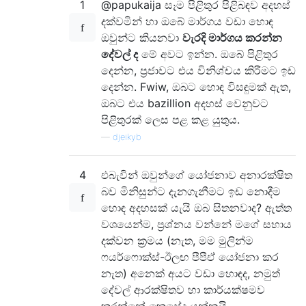
1
@papukaija සෑම පිළිතුර පිළිබඳව අදහස්
දක්වමින් හා ඔබේ මාර්ගය වඩා හොඳ
ඔවුන්ට කියනවා
වැරදි මාර්ගය කරන්න
දේවල් ද
මේ අවට ඉන්න. ඔබේ පිළිතුර
දෙන්න, ප්‍රජාවට එය විනිශ්චය කිරීමට ඉඩ
දෙන්න. Fwiw, ඔබට හොඳ විසඳුමක් ඇත,
ඔබට එය bazillion අදහස් වෙනුවට
පිළිතුරක් ලෙස පළ කළ යුතුය.
—
djeikyb
4
එබැවින් ඔවුන්ගේ යෝජනාව අනාරක්ෂිත
බව මිනිසුන්ට දැනගැනීමට ඉඩ නොදීම
හොඳ අදහසක් යැයි ඔබ සිතනවාද? ඇත්ත
වශයෙන්ම, ප්‍රශ්නය වන්නේ මගේ සහාය
දක්වන ක්‍රමය (නැත, මම මුලින්ම
ෆයර්ෆොක්ස්-ඊලඟ පීපීඒ යෝජනා කර
නැත) අනෙක් අයට වඩා හොඳද, නමුත්
දේවල් ආරක්ෂිතව හා කාර්යක්ෂමව
කරන්නේ කෙසේද යන්නයි.