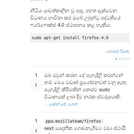
නිධිය යාවත්කාලීන වූ පසු, පහත දැක්වෙන
විධානය භාවිතා කර ඔබේ උබුන්ටු පද්ධතියේ
ෆයර්ෆොක්ස් 4.0 ස්ථාපනය කළ හැකිය:
—
හොසම් රියාඩ්
source
1
ඔබ ඔවුන් කරන දේ පැහැදිලි කරන්නේ
නම් මෙය වඩාත් ප්‍රයෝජනවත් වනු ඇත;
පැහැදිලි කිරීමකින් තොරව sudo
විධානයක් ලබා දීම නරක ස්වරූපයකි.
—
ෂෝන් ජේ. ගොෆ්
1
ppa:mozillateam/firefox-
දෛනික ගොඩනැගීමට වඩා ස්ථායී
next