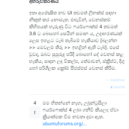
අභිරුචිකරණය
ඉතා අපේක්‍ෂිත නව UI තවමත් ලිනක්ස් සඳහා
නිකුත් කර නොමැත. එබැවින්, වෙනස්කම්
කිහිපයක් හැරුණු විට ෆයර්ෆොක්ස් 4 තවමත්
3.6 ට බොහෝ සෙයින් සමාන ය, උදාහරණයක්
ලෙස ඉහළට ටැබ් තැබීමේ හැකියාව [බලන්න
>> මෙවලම් තීරු >> ඉහළින් ඇති ටැබ්]. එසේ
වුවද, ඔබට සුපුරුදු පරිදි බොහෝ දේ වෙනස් කළ
හැකිය, සාදන ලද විකල්ප, තේමාවන්, ස්ක්‍රිප්ට්, දිගු
හෝ පරිශීලක ක්‍රෝම් සීඑස්එස් වෙනස් කිරීම.
—
lovelinux
source
4
මම හිතන්නේ නැහැ උබුන්ටුසිලා
ෆයර්ෆොක්ස් 4 ලබා ගනීවි කියලා; ඒවා
ක්‍රියාත්මක වීම නවතා දමා ඇත.
ubuntuforums.org/…