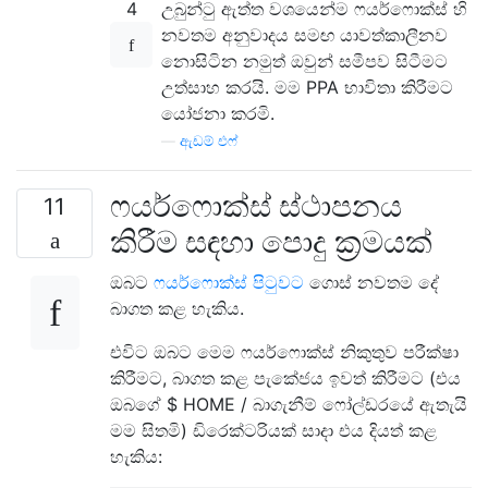
4
උබුන්ටු ඇත්ත වශයෙන්ම ෆයර්ෆොක්ස් හි
නවතම අනුවාදය සමඟ යාවත්කාලීනව
නොසිටින නමුත් ඔවුන් සමීපව සිටීමට
උත්සාහ කරයි. මම PPA භාවිතා කිරීමට
යෝජනා කරමි.
—
ඇඩම් එෆ්
ෆයර්ෆොක්ස් ස්ථාපනය
11
කිරීම සඳහා පොදු ක්‍රමයක්
ඔබට
ෆයර්ෆොක්ස් පිටුවට
ගොස් නවතම දේ
බාගත කළ හැකිය.
එවිට ඔබට මෙම ෆයර්ෆොක්ස් නිකුතුව පරීක්ෂා
කිරීමට, බාගත කළ පැකේජය ඉවත් කිරීමට (එය
ඔබගේ $ HOME / බාගැනීම් ෆෝල්ඩරයේ ඇතැයි
මම සිතමි) ඩිරෙක්ටරියක් සාදා එය දියත් කළ
හැකිය: