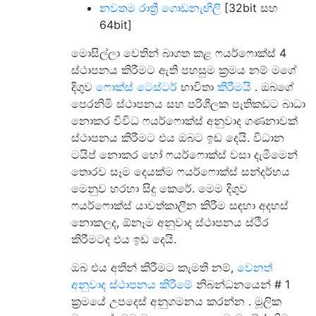
නවතම රාත්‍රී ගොඩනැඟිලි
[32bit සහ
64bit]
මොසිල්ලා වෙතින් බාගත කළ ෆයර්ෆොක්ස් 4
ස්ථාපනය කිරීමට ඇති පහසුම ක්‍රමය නම් මගේ
දිගුව
ෆොක්ස් ටෙස්ටර්
භාවිතා
කිරීමයි
. ඔබගේ
පෙරනිමි ස්ථාපනය සහ පරිශීලක පැතිකඩට බාධා
නොකර විවිධ ෆයර්ෆොක්ස් අනුවාද ගණනාවක්
ස්ථාපනය කිරීමට එය ඔබට ඉඩ දෙයි. විධාන
ටයිප් නොකර හෝ ෆයර්ෆොක්ස් වසා දැමීමෙන්
තොරව සෑම දෙයක්ම ෆයර්ෆොක්ස් සන්දර්භය
මෙනුව හරහා සිදු කෙරේ. මෙම දිගුව
ෆයර්ෆොක්ස් යාවත්කාලීන කිරීම සඳහා අදහස්
නොකලද, ඕනෑම අනුවාද ස්ථාපනය ස්ථිර
කිරීමටද එය ඉඩ දෙයි.
ඔබ එය අතින් කිරීමට කැමති නම්,
වෙනත්
අනුවාද ස්ථාපනය කිරීමේ
නිබන්ධනයෙන් # 1
ක්‍රමයේ උපදෙස් අනුගමනය කරන්න . මූලික