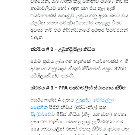
වශයෙන්, ඔබ බාගත කළ ගොනුව ඔබේ / නිවාස
නාමාවලියට හෝ / opt සහ එය තුළ ඇති
ෆයර්ෆොක්ස් ගොනුව උපුටා ගනු ඇත. ඔබට එය
ප්ලගීන සමඟ සම්පුර්ණයෙන්ම අනුකූල වීමට
අවශ්‍ය නම් එම නිබන්ධනයේ අමතර පියවරයන්
ද ඇත.
ක්රමය # 2 - උබුන්ටුසිලා නිධිය
මෙම ක්‍රමය ලබා ගත හැක්කේ ෆයර්ෆොක්ස් 4 හි
අවසාන අනුවාදය නිකුත් කිරීමෙන් පසුව 32bit
පරිශීලකයින්ට පමණි.
ක්රමය # 3 - PPA ගබඩාවලින් ස්ථාපනය කිරීම
ෆයර්ෆොක්ස් 4 දැනට
උබුන්ටු-මොසිල්ලා-
දෛනික
පීපීඒ නිධිය (අර්ධ-නිල) සහ
සිල්වර්වේව්
පීපීඒ නිධිය (නිල නොවන) හරහා
ලබා ගත හැකිය . ඔබේ මූලාශ්‍ර ලැයිස්තුවට එම
ppa ගබඩාවලින් එකක් එකතු කිරීමට අවශ්‍ය වන