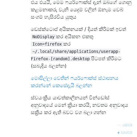
එය එයයි, මෙම ෆයර්ෆොක්ස් දැන් ඔබගේ ගොනු
කළමනාකරු වැනි යෙදුම් වලින් ඕනෑම වෙබ්
සංගම් හැසිරවිය යුතුය
ඩෙස්ක්ටොප් අයිකනයක් / දියත් කිරීමක් ඉවත්
කර අයිකන එකතු
NoDisplay
කර
Icon=firefox
~/.local/share/applications/userapp-
පිටපත් කිරීමට
Firefox-[random].desktop
(සබැඳිය බලන්න)
මොසිල්ලා වෙතින් ෆයර්ෆොක්ස් ස්ථාපනය
කරන්නේ කෙසේදැයි බලන්න
ස්වයංක්‍රීය යාවත්කාලීනයන් වින්ඩෝස්
අනුවාදයේ මෙන් ක්‍රියා කරයි, නවතම අනුවාදය
සක්‍රීය කර ඇති බවට වග බලා ගන්න
—
ustick
source