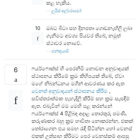
කළ හැකිය.
—
ලුයිස් අල්වරාඩෝ
10
ඔබට බීටා සහ දිනපතා ගොඩනැඟිලි ලබා
ගැනීමට අවශ්‍ය පියවර තිබේ, නමුත්
ස්ථාවර නොවේ.
—
එන්කූයාමි
ෆයර්ෆොක්ස් හි පෙරනිමි නොවන අනුවාදයක්
6
ස්ථාපනය කිරීමේ ක්‍රම කිහිපයක් තිබේ, ඒවා
මගේ නිබන්ධනය මගින් ආවරණය කර ඇත
වෙනත් අනුවාදයන් ස්ථාපනය කිරීම
,
සවිස්තරාත්මක පැහැදිලි කිරීම් සහ ක්‍රම සැසඳීම්
ඇත. එබැවින් මම මෙහි පළ කරන්නේ
ෆයර්ෆොක්ස් 4 පිළිබඳ අදාළ තොරතුරු පමණි.
කරුණාකර බහු ක්‍රම භාවිතා නොකරන්න. එකක්
තෝරාගෙන එය සමඟ රැඳී සිටින්න හෝ වෙනස්
එකක් උත්සාහ කිරීමට පෙර වෙනස්කම් ආපසු