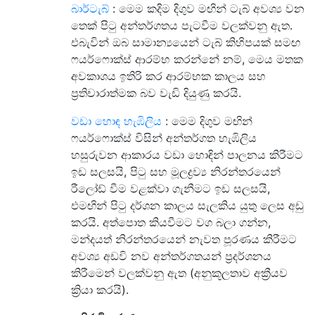
බාර්ටැබ්
: මෙම කදිම දිගුව මඟින් ටැබ් අවශ්‍ය වන
තෙක් පිටු අන්තර්ගතය පැටවීම වලක්වනු ඇත.
එබැවින් ඔබ සාමාන්‍යයෙන් ටැබ් කිහිපයක් සමඟ
ෆයර්ෆොක්ස් ආරම්භ කරන්නේ නම්, මෙය මතක
අවකාශය ඉතිරි කර ආරම්භක කාලය සහ
ප්‍රතිචාරාත්මක බව වැඩි දියුණු කරයි.
වඩා හොඳ හැඹිලිය
: මෙම දිගුව මඟින්
ෆයර්ෆොක්ස් විසින් අන්තර්ගත හැඹිලිය
හසුරුවන ආකාරය වඩා හොඳින් පාලනය කිරීමට
ඉඩ සලසයි, පිටු සහ මූලද්‍රව්‍ය නිරන්තරයෙන්
රීලෝඩ් වීම වළක්වා ගැනීමට ඉඩ සලසයි,
එමඟින් පිටු දර්ශන කාලය සැලකිය යුතු ලෙස අඩු
කරයි. අත්පොත කියවීමට වග බලා ගන්න,
මන්දයත් නිරන්තරයෙන් නැවත පූරණය කිරීමට
අවශ්‍ය අඩවි නව අන්තර්ගතයන් ප්‍රදර්ශනය
කිරීමෙන් වලක්වනු ඇත (අනුකූලතාව අක්‍රීයව
ක්‍රියා කරයි).