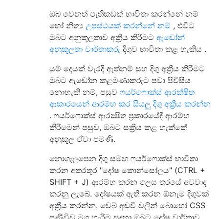
ඔබ වෙනත් පැතිකඩක් භාවිතා කරන්නේ නම්
හෝ නිත්‍ය
උපස්ථයක් කරන්නේ නම්
, එවිට
ඔබට අනුකූලතාව අක්‍රිය කිරීමට
ඇඩෝන්
අනුකූලතා වාර්තාකරු
දිගුව භාවිතා කළ හැකිය .
යම් දෙයක් වැරදී ඇත්නම් සහ දිගු අක්‍රීය කිරීමට
ඔබට ඇඩෝන කළමණාකරුට පවා පිවිසිය
නොහැකි නම්, පසුව
ෆයර්ෆොක්ස් ආරක්ෂිත
ආකාරයෙන් ආරම්භ කර සියලු දිගු අක්‍රීය කරන්න
. ෆයර්ෆොක්ස් ආරක්‍ෂිත ප්‍රකාරයේදී ආරම්භ
කිරීමෙන් පසුව, ඔබට සක්‍රීය කළ හැක්කේ
අනුකූල ඒවා පමණි.
නොගැලපෙන දිගු සමඟ ෆයර්ෆොක්ස් භාවිතා
කරන අතරතුර "දෝෂ කොන්සෝලය" (CTRL +
SHIFT + J) ආරම්භ කරන ලෙස තරයේ අවවාද
කරනු ලැබේ. දෝෂයක් ඇති කරන ඕනෑම දිගුවක්
අක්‍රීය කරන්න. වෙබ් අඩවි වලින් බොහෝ CSS
පණිවිඩ මග හැරීම සඳහා ඔබට දෝෂ වාර්තාව