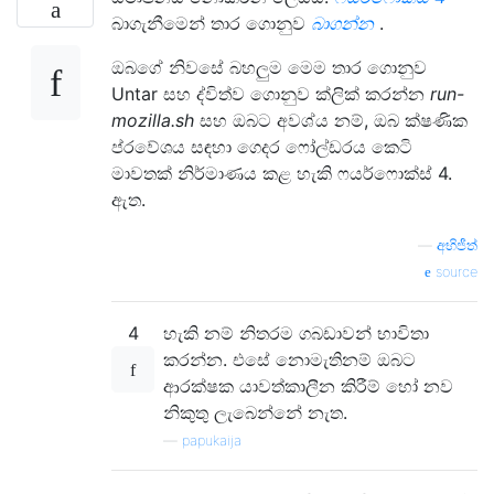
බාගැනීමෙන් තාර ගොනුව
බාගන්න
.
ඔබගේ නිවසේ බහලුම මෙම තාර ගොනුව
Untar සහ ද්විත්ව ගොනුව ක්ලික් කරන්න
run-
mozilla.sh
සහ ඔබට අවශ්ය නම්, ඔබ ක්ෂණික
ප්රවේශය සඳහා ගෙදර ෆෝල්ඩරය කෙටි
මාවතක් නිර්මාණය කළ හැකි ෆයර්ෆොක්ස් 4.
ඇත.
—
අභිජීත්
source
4
හැකි නම් නිතරම ගබඩාවන් භාවිතා
කරන්න. එසේ නොමැතිනම් ඔබට
ආරක්ෂක යාවත්කාලීන කිරීම් හෝ නව
නිකුතු ලැබෙන්නේ නැත.
—
papukaija