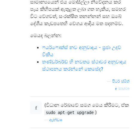
සාමාන්‍යයෙන් එය මොසිල්ලා නිවේදනය කර
පැය කිහිපයක් ඇතුළත ලබා ගත හැකිය, සමහර
විට වේගවත්, සංරක්ෂිත තනන්නන් සහ ඔබේ
දේශීය කැඩපතෙහි වේගය ආදිය මත පදනම්ව.
මෙයද බලන්න:
ෆයර්ෆොක්ස් නව අනුවාදය - ප්‍රජා උදව්
විකිය
තණ්ඩර්බර්ඩ් හි නවතම ස්ථාවර අනුවාදය
ස්ථාපනය කරන්නේ කෙසේද?
—
පීටර් ස්මිත්
source
(විධාන රේඛාවේ සමග මෙය කිරීමට, ඒක
)
sudo apt-get upgrade
—
ඇන්ඩෲ