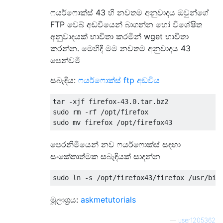
ෆයර්ෆොක්ස් 43 හි නවතම අනුවාදය ඔවුන්ගේ
FTP වෙබ් අඩවියෙන් බාගන්න හෝ විශේෂිත
අනුවාදයක් භාවිතා කරමින් wget භාවිතා
කරන්න. මෙහිදී මම නවතම අනුවාදය 43
පෙන්වමි
සබැඳිය:
ෆයර්ෆොක්ස් ftp අඩවිය
tar -xjf firefox-43.0.tar.bz2

sudo rm -rf /opt/firefox

පෙරනිමියෙන් නව ෆයර්ෆොක්ස් සඳහා
සංකේතාත්මක සබැඳියක් සාදන්න
මූලාශ්‍රය:
askmetutorials
—
user1205362