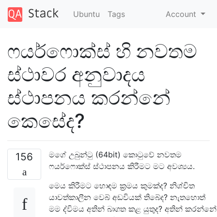
Ubuntu
Tags
Account
ෆයර්ෆොක්ස් හි නවතම
ස්ථාවර අනුවාදය
ස්ථාපනය කරන්නේ
කෙසේද?
මගේ උබුන්ටු (64bit) කොටුවේ නවතම
156
ෆයර්ෆොක්ස් ස්ථාපනය කිරීමට මට අවශ්‍යය.
මෙය කිරීමට හොඳම ක්‍රමය කුමක්ද? නිශ්චිත
යාවත්කාලීන වෙබ් අඩවියක් තිබේද? නැතහොත්
මම ද්විමය අතින් බාගත කළ යුතුද? අතින් කරන්නේ