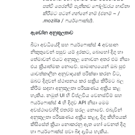
පත්වී පෙරනිමි පැතිකඩ ෆෝල්ඩරය භාවිතා
කිරීමට පටන් ගන්නේ නම් (එනම් ~ /
.mozilla / ෆයර්ෆොක්ස්).
ඇඩෝන අනුකූලතාව
බීටා අවධියේදී සහ ෆයර්ෆොක්ස් 4 අවසාන
නිකුතුවෙන් පසුව යම් දුරකට, බොහෝ දිගු හා
තේමාවන් එයට අනුකූල නොවන අතර එම නිසා
එය ක්‍රියාත්මක නොවේ. සාමාන්‍යයෙන් ඔබ සුළු
යාවත්කාලීන අනුවාදයක් පරික්ෂා කරන විට,
ඔබට දිගුවන් ස්ථාපනය කර සක්‍රිය කිරීමට බල
කිරීම සඳහා අනුකූලතා පරීක්‍ෂණය අක්‍රිය කළ
හැකිය. නමුත් UI හි විප්ලවීය වෙනස්වීම් සහ
ෆයර්ෆොක්ස් 4 හි දිගුව API නිසා මෙම
අවස්ථාවෙහිදී එතරම් සරල නොවේ. එබැවින්
අනුකූලතා පරීක්‍ෂණය අක්‍රීය කළද, දිගු කිහිපයක්
කිසිසේත් ක්‍රියා නොකරනු ඇත හෝ වෙනත් දිගු
හා ෆයර්ෆොක්ස් පවා බිඳ දැමිය හැකිය.